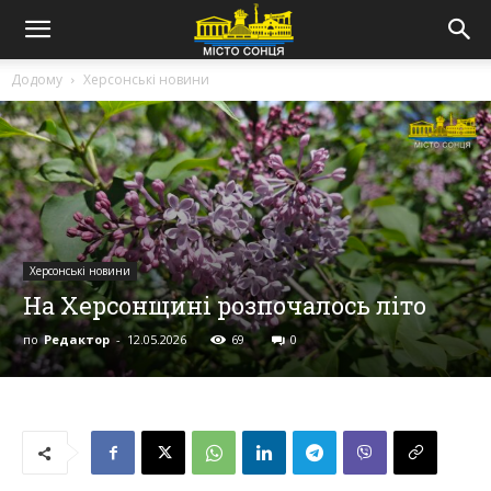
Додому
Херсонські новини
Херсонські новини
На Херсонщині розпочалось літо
по
Редактор
-
12.05.2026
69
0