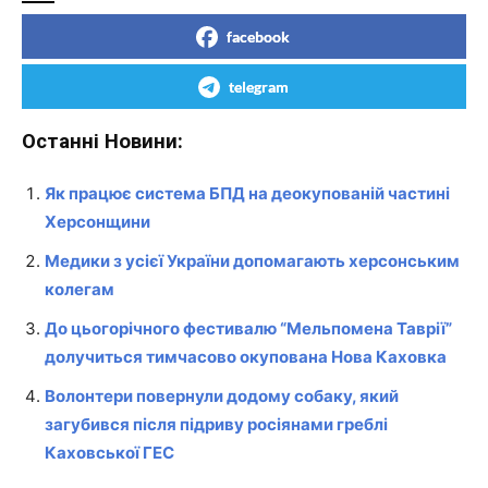
facebook
telegram
Останні Новини:
Як працює система БПД на деокупованій частині
Херсонщини
Медики з усієї України допомагають херсонським
колегам
До цьогорічного фестивалю “Мельпомена Таврії”
долучиться тимчасово окупована Нова Каховка
Волонтери повернули додому собаку, який
загубився після підриву росіянами греблі
Каховської ГЕС