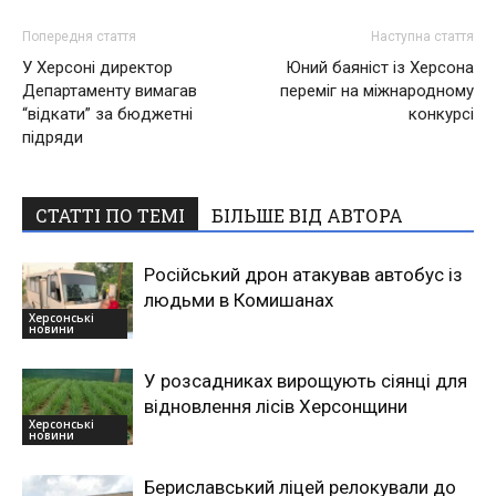
Попередня стаття
Наступна стаття
У Херсоні директор
Юний баяніст із Херсона
Департаменту вимагав
переміг на міжнародному
“відкати” за бюджетні
конкурсі
підряди
СТАТТІ ПО ТЕМІ
БІЛЬШЕ ВІД АВТОРА
Російський дрон атакував автобус із
людьми в Комишанах
Херсонські
новини
У розсадниках вирощують сіянці для
відновлення лісів Херсонщини
Херсонські
новини
Бериславський ліцей релокували до