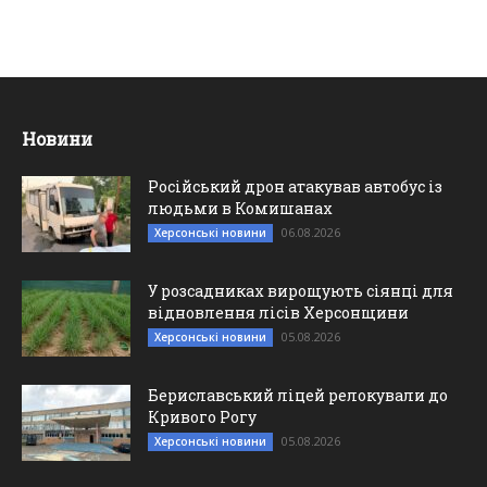
Новини
Російський дрон атакував автобус із
людьми в Комишанах
06.08.2026
Херсонські новини
У розсадниках вирощують сіянці для
відновлення лісів Херсонщини
05.08.2026
Херсонські новини
Бериславський ліцей релокували до
Кривого Рогу
05.08.2026
Херсонські новини