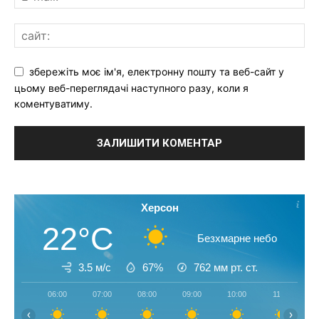
збережіть моє ім'я, електронну пошту та веб-сайт у
цьому веб-переглядачі наступного разу, коли я
коментуватиму.
Херсон
22°C
Безхмарне небо
3.5 м/с
67%
762
мм рт. ст.
06:00
07:00
08:00
09:00
10:00
11:00
‹
›