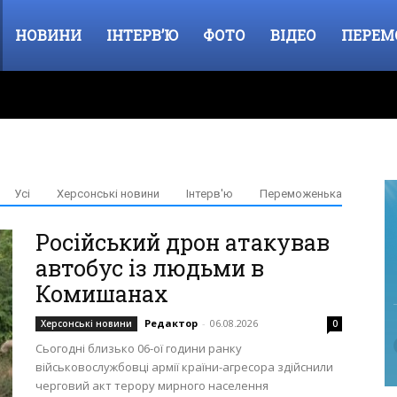
НОВИНИ
ІНТЕРВ’Ю
ФОТО
ВІДЕО
ПЕРЕМ
Усі
Херсонські новини
Інтерв'ю
Переможенька
Російський дрон атакував
автобус із людьми в
Комишанах
Редактор
-
06.08.2026
Херсонські новини
0
Сьогодні близько 06-ої години ранку
військовослужбовці армії країни-агресора здійснили
черговий акт терору мирного населення