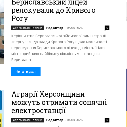
Бериславський ліцей
релокували до Кривого
Рогу
Редактор
-
05.08.2026
Херсонські новини
0
Керівництво Бериславської військової адміністрації
звернулось до влади Кривого Рогу щодо можливості
переведення Бериславського ліцею до міста. "Наше
місто прийняло найбільшу кількість мешканців із
Берислава –...
Читати далі
Аграрії Херсонщини
можуть отримати сонячні
електростанції
Редактор
-
04.08.2026
Херсонські новини
0