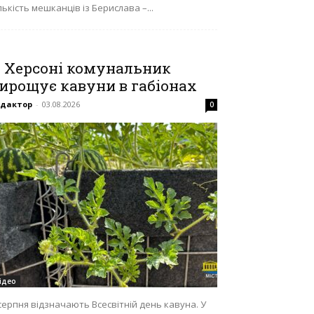
лькість мешканців із Берислава –...
 Херсоні комунальник
ирощує кавуни в габіонах
едактор
-
03.08.2026
0
ідео
серпня відзначають Всесвітній день кавуна. У