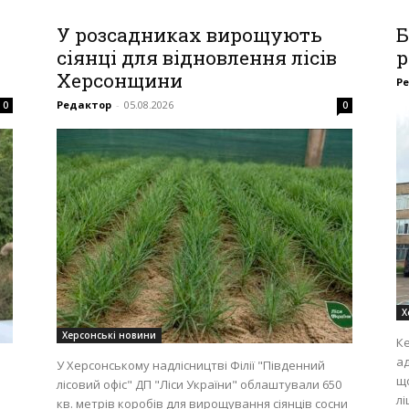
У розсадниках вирощують
Б
сіянці для відновлення лісів
р
Херсонщини
Р
Редактор
-
05.08.2026
0
0
Х
Херсонські новини
Ке
ад
У Херсонському надлісництві Філії "Південний
щ
лісовий офіс" ДП "Ліси України" облаштували 650
лі
кв. метрів коробів для вирощування сіянців сосни