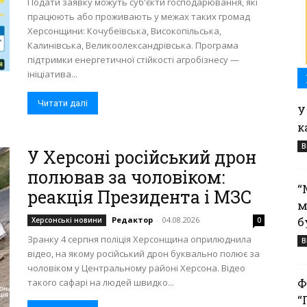
Подати заявку можуть суб'єкти господарювання, які
працюють або проживають у межах таких громад
Херсонщини: Кочубеївська, Високопільська,
Калинівська, Великоолександрівська. Програма
підтримки енергетичної стійкості агробізнесу —
ініціатива...
Читати далі
У
к
В
У Херсоні російський дрон
полював за чоловіком:
“
реакція Президента і МЗС
м
б
Редактор
-
04.08.2026
Херсонські новини
0
Зранку 4 серпня поліція Херсонщина оприлюднила
В
відео, на якому російський дрон буквально полює за
чоловіком у Центральному районі Херсона. Відео
Ф
такого сафарі на людей швидко...
“