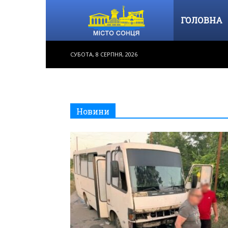
ГОЛОВНА
Місто
СУБОТА, 8 СЕРПНЯ, 2026
Сонця
–
Новини
інформаційне
видання,
новини