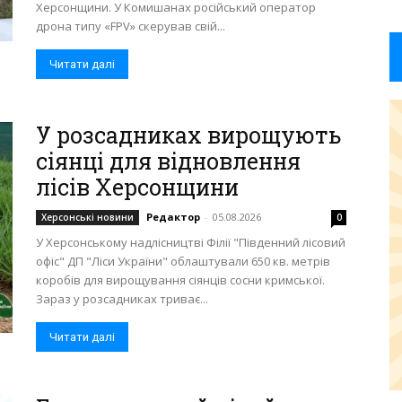
Херсонщини. У Комишанах російський оператор
дрона типу «FPV» скерував свій...
Читати далі
У розсадниках вирощують
сіянці для відновлення
лісів Херсонщини
Редактор
-
05.08.2026
Херсонські новини
0
У Херсонському надлісництві Філії "Південний лісовий
офіс" ДП "Ліси України" облаштували 650 кв. метрів
коробів для вирощування сіянців сосни кримської.
Зараз у розсадниках триває...
Читати далі