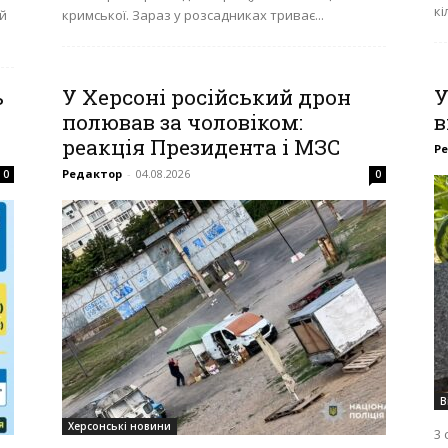
кі
й
кримської. Зараз у розсадниках триває...
ь
У Херсоні російський дрон
У
полював за чоловіком:
в
реакція Президента і МЗС
Р
Редактор
-
04.08.2026
0
0
В
Херсонські новини
3 