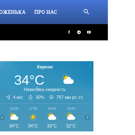
ОЖЕНЬКА
ПРО НАС
Херсон
34°C
Невелика хмарність
4 м/с
30%
757
мм рт. ст.
16:00
17:00
18:00
19:00
20:00
21:00
22:00
‹
›
34°C
34°C
33°C
32°C
30°C
29°C
27°C