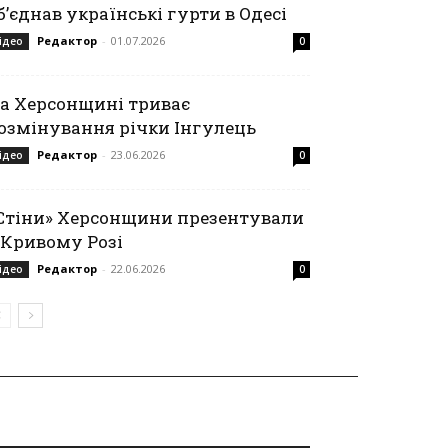
б’єднав українські гурти в Одесі
Редактор
-
01.07.2026
ідео
0
а Херсонщині триває
озмінування річки Інгулець
Редактор
-
23.06.2026
ідео
0
Стіни» Херсонщини презентували
 Кривому Розі
Редактор
-
22.06.2026
ідео
0