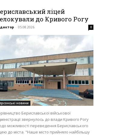
ериславський ліцей
елокували до Кривого Рогу
едактор
-
05.08.2026
0
ерсонські новини
рівництво Бериславської військової
міністрації звернулось до влади Кривого Рогу
одо можливості переведення Бериславського
цею до міста. "Наше місто прийняло найбільшу