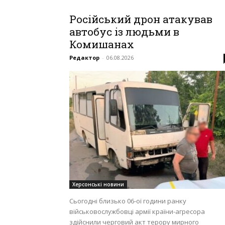
Російський дрон атакував
автобус із людьми в
Комишанах
Редактор
-
06.08.2026
Херсонські новини
Сьогодні близько 06-ої години ранку
військовослужбовці армії країни-агресора
здійснили черговий акт терору мирного