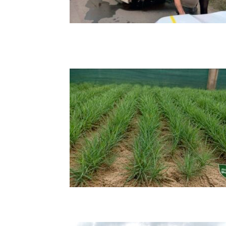
Херсона,
Херсонщини,
Події
Херсон,
Херсонські