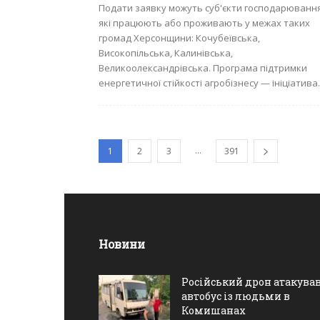
Подати заявку можуть суб'єкти господарювання
які працюють або проживають у межах таких
громад Херсонщини: Кочубеївська,
Високопільська, Калинівська,
Великоолександрівська. Програма підтримки
енергетичної стійкості агробізнесу — ініціатива..
...
1
2
3
391
Новини
Російський дрон атакува
автобус із людьми в
Комишанах