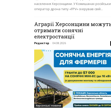
населення Херсонщини. У Комишанах російськи
оператор дрона типу «FPV» скерував свій...
Аграрії Херсонщини можут
отримати сонячні
електростанції
Редактор
-
04.08.2026
Херсонські новини