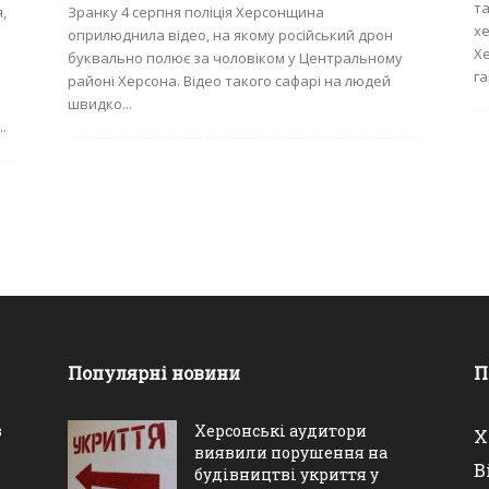
та
,
Зранку 4 серпня поліція Херсонщина
хе
оприлюднила відео, на якому російський дрон
Хе
буквально полює за чоловіком у Центральному
га
районі Херсона. Відео такого сафарі на людей
швидко...
.
Популярні новини
П
в
Херсонські аудитори
Х
виявили порушення на
В
будівництві укриття у