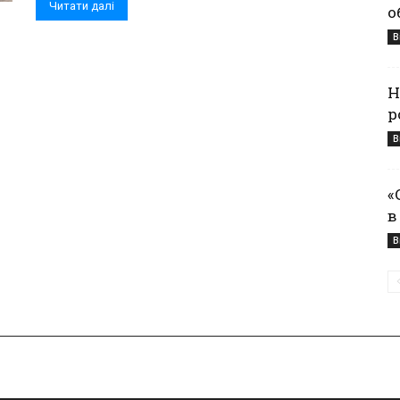
Читати далі
о
В
Н
р
В
«
в
В