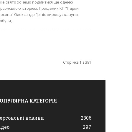
ке свято хочемо поділитися ще однією
рсонською історією. Працівник КП “Парки
рсона” Олександр Грінік вирощує кавуни,
рбузи,...
Сторінка 1 з 391
ОПУЛЯРНА КАТЕГОРІЯ
ерсонські новини
2306
ідео
297