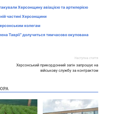
 атакували Херсонщину авіацією та артилерією
ній частині Херсонщини
 херсонським колегам
ена Таврії” долучиться тимчасово окупована
Наступна стаття
Херсонський прикордонний загін запрошує на
військову службу за контрактом
ТОРА