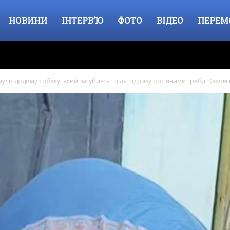
НОВИНИ
ІНТЕРВ’Ю
ФОТО
ВІДЕО
ПЕРЕМ
ли додому собаку, який загубився після підриву росіянами греблі Каховс