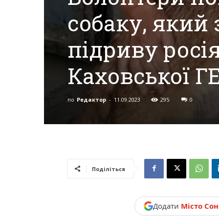
новини,
собаку, який 
підриву росі
Україна.
Каховської Г
по
Редактор
-
11.09.2023
295
0
Поділіться
Додати
Місто Со