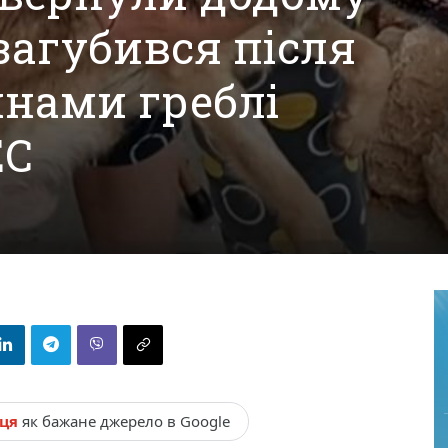
загубився після
янами греблі
ЕС
нця
як бажане джерело в Google