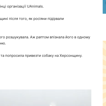
нці організації UAnimals.
ині після того, як росіяни підірвали
го розшукувала. Аж раптом впізнала його в одному
нню.
ї та попросила привезти собаку на Херсонщину.