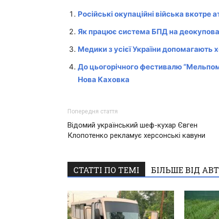
Російські окупаційні війська вкотре
Як працює система БПД на деокупова
Медики з усієї України допомагають
До цьогорічного фестивалю “Мельпом
Нова Каховка
Попередня стаття
Відомий український шеф-кухар Євген
Клопотенко рекламує херсонські кавуни
СТАТТІ ПО ТЕМІ
БІЛЬШЕ ВІД АВ