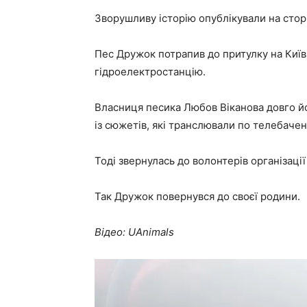
Зворушливу історію опублікували на сторі
Пес Дружок потрапив до притулку на Київщ
гідроелектростанцію.
Власниця песика Любов Віканова довго йо
із сюжетів, які транслювали по телебаче
Тоді звернулась до волонтерів організаці
Так Дружок повернувся до своєї родини.
Відео: UAnimals