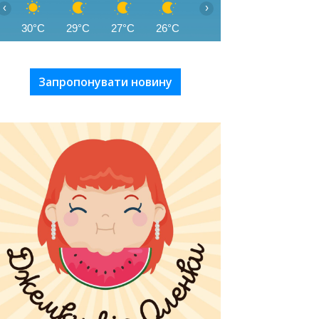
‹
›
30°C
29°C
27°C
26°C
26°C
26°C
26°C
Запропонувати новину