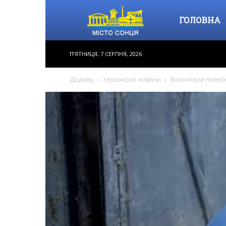
Місто
ГОЛОВНА
П’ЯТНИЦЯ, 7 СЕРПНЯ, 2026
Сонця
Додому
Херсонські новини
Волонтери поверну
–
інформаційне
видання,
новини