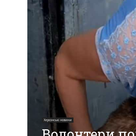
Херсона,
Херсонщини,
Події
Херсон,
Херсонські
Херсонські новини
Волонтери п