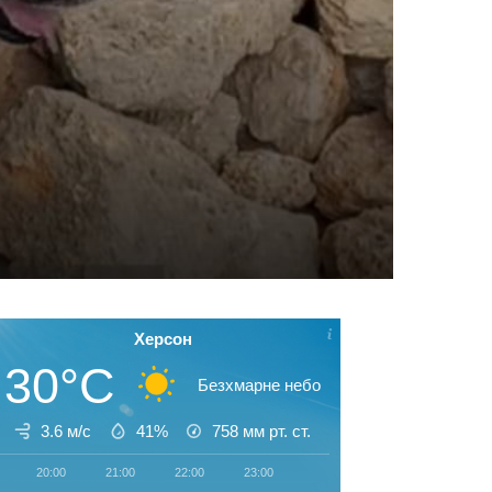
Херсон
30°C
Безхмарне небо
3.6 м/с
41%
758
мм рт. ст.
20:00
21:00
22:00
23:00
00:00
01:00
02:00