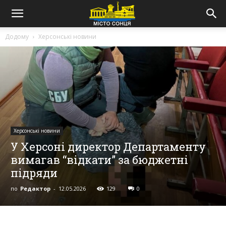
Додому
Херсонські новини
Херсонські новини
У Херсоні директор Департаменту
вимагав “відкати” за бюджетні
підряди
по
Редактор
-
12.05.2026
129
0