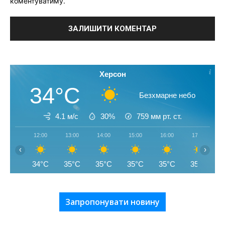
коментуватиму.
Херсон
34°C
Безхмарне небо
4.1 м/с
30%
759
мм рт. ст.
12:00
13:00
14:00
15:00
16:00
17:00
‹
›
34°C
35°C
35°C
35°C
35°C
35°C
Запропонувати новину