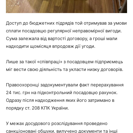
Доступ до бюджетних підрядів той отримував за умови
сплати посадовцю регулярної неправомірної вигоди.
Сума залежала від вартості договору, а гроші мали
надходити щомісяця впродовж дії угоди.
Лише за такої «співпраці» з посадовцем підприємець
міг вести свою діяльність та укласти низку договорів.
Правоохоронці задокументували факт перерахування
24 тис. грн на підконтрольний посадовцю рахунок.
Одразу після надходження яких його затримано в
порядку ст. 208 КПК України.
У межах досудового розслідування проведено
санкціоновані обшуки, вилучено документи та інші