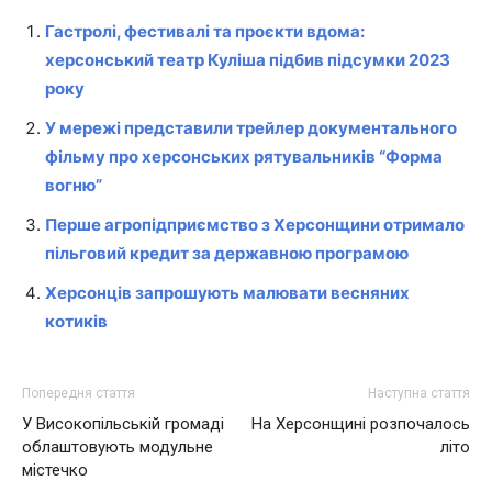
Гастролі, фестивалі та проєкти вдома:
херсонський театр Куліша підбив підсумки 2023
року
У мережі представили трейлер документального
фільму про херсонських рятувальників “Форма
вогню”
Перше агропідприємство з Херсонщини отримало
пільговий кредит за державною програмою
Херсонців запрошують малювати весняних
котиків
Попередня стаття
Наступна стаття
У Високопільській громаді
На Херсонщині розпочалось
облаштовують модульне
літо
містечко