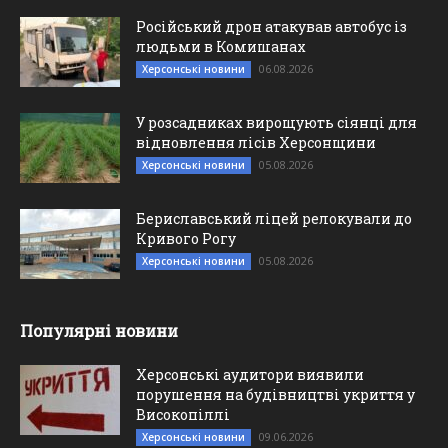
Російський дрон атакував автобус із
людьми в Комишанах
06.08.2026
Херсонські новини
У розсадниках вирощують сіянці для
відновлення лісів Херсонщини
05.08.2026
Херсонські новини
Бериславський ліцей релокували до
Кривого Рогу
05.08.2026
Херсонські новини
Популярні новини
Херсонські аудитори виявили
порушення на будівництві укриття у
Високопіллі
09.06.2026
Херсонські новини