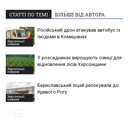
СТАТТІ ПО ТЕМІ
БІЛЬШЕ ВІД АВТОРА
Російський дрон атакував автобус із
людьми в Комишанах
Херсонські
новини
У розсадниках вирощують сіянці для
відновлення лісів Херсонщини
Херсонські
новини
Бериславський ліцей релокували до
Кривого Рогу
Херсонські
новини