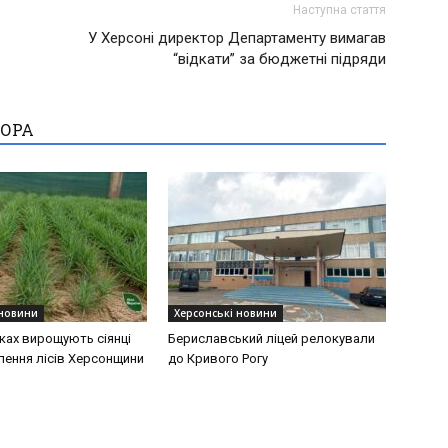
Наступна стаття
У Херсоні директор Департаменту вимагав
“відкати” за бюджетні підряди
ТОРА
 новини
Херсонські новини
ках вирощують сіянці
Бериславський ліцей релокували
лення лісів Херсонщини
до Кривого Рогу