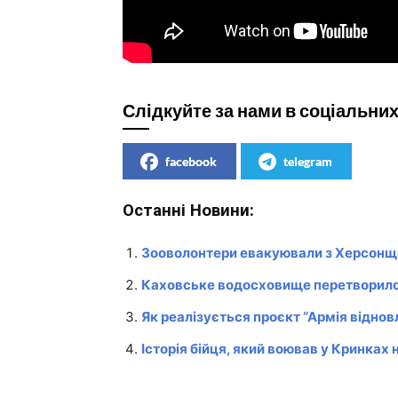
Слідкуйте за нами в соціальни
facebook
telegram
Останні Новини:
Зооволонтери евакуювали з Херсонщин
Каховське водосховище перетворило
Як реалізується проєкт “Армія відно
Історія бійця, який воював у Кринка