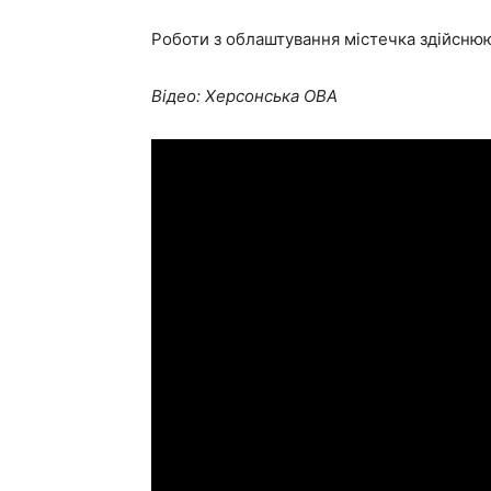
Роботи з облаштування містечка здійсню
Відео: Херсонська ОВА