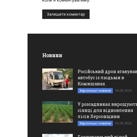
Новини
Російський дрон атакува
автобус із людьми в
Комишанах
06.08.2026
Херсонські новини
У розсадниках вирощуют
сіянці для відновлення
лісів Херсонщини
05.08.2026
Херсонські новини
Бериславський ліцей