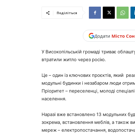
новини,
Поділіться
Україна.
Додати
Місто Со
У Високопільській громаді триває облашт
втратили житло через росію.
Це – один із ключових проєктів, який ре
модульні будинки і незабаром люди отри
Пріоритет – переселенці, молоді спеціаліс
населення.
Наразі вже встановлено 13 модульних буд
зокрема, встановлення меблів, а також в
мереж – електропостачання, водопостача