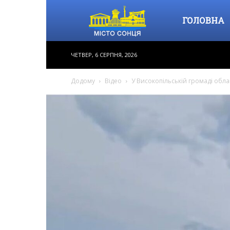
Місто
ГОЛОВНА
ЧЕТВЕР, 6 СЕРПНЯ, 2026
Сонця
Додому
Відео
У Високопільській громаді обл
–
інформаційне
видання,
новини