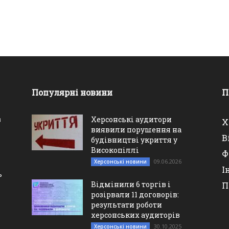
Популярні новини
П
в
Херсонські аудитори
Х
виявили порушення на
В
будівництві укриття у
Високопіллі
Ф
09.06.2026
Херсонські новини
І
ь
Відмінили 6 торгів і
П
розірвали 11 договорів:
результати роботи
херсонських аудиторів
30.10.2025
Херсонські новини