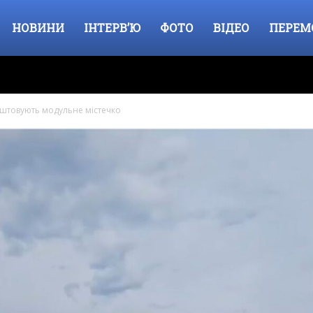
НОВИНИ
ІНТЕРВ’Ю
ФОТО
ВІДЕО
ПЕРЕМ
аштовують модульне містечко