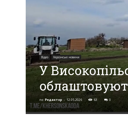
Херсона,
Херсонщини,
Відео
Херсонські новини
У Високопіль
Події
облаштовуют
Херсон,
по
Редактор
-
12.05.2026
63
0
Херсонські