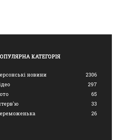
ОПУЛЯРНА КАТЕГОРІЯ
ерсонські новини
2306
ідео
297
ото
65
нтерв'ю
33
ереможенька
26