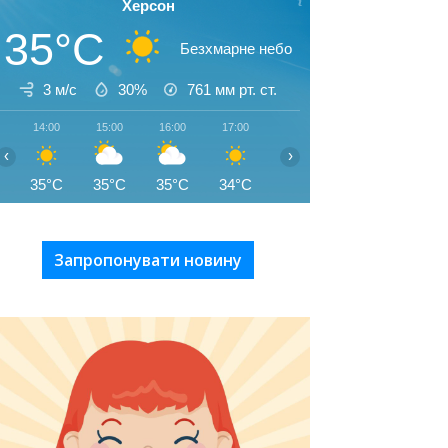
Херсон
35°C
Безхмарне небо
3 м/с
30%
761
мм рт. ст.
14:00
15:00
16:00
17:00
18:00
19:00
20:00
‹
›
35°C
35°C
35°C
34°C
34°C
32°C
29°C
Запропонувати новину