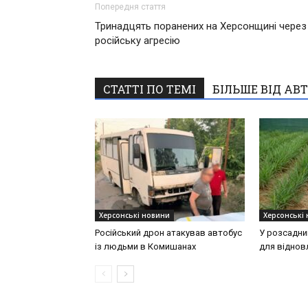
Попередня стаття
Тринадцять поранених на Херсонщині через
російську агресію
СТАТТІ ПО ТЕМІ
БІЛЬШЕ ВІД АВ
Херсонські новини
Херсонські
Російський дрон атакував автобус
У розсадни
із людьми в Комишанах
для віднов