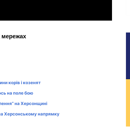
х мережах
и корів і козенят
сь на поле бою
влення” на Херсонщині
х на Херсонському напрямку