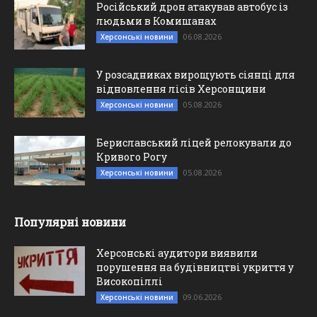
Російський дрон атакував автобус із
людьми в Комишанах
06.08.2026
Херсонські новини
У розсадниках вирощують сіянці для
відновлення лісів Херсонщини
05.08.2026
Херсонські новини
Бериславський ліцей релокували до
Кривого Рогу
05.08.2026
Херсонські новини
Популярні новини
Херсонські аудитори виявили
порушення на будівництві укриття у
Високопіллі
09.06.2026
Херсонські новини