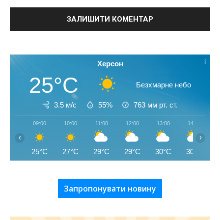
Херсон
25°C
Безхмарне небо
3.5 м/с
55%
763
мм рт. ст.
09:00
10:00
11:00
12:00
13:00
14:00
‹
›
25°C
27°C
29°C
29°C
30°C
30°C
Запропонувати новину