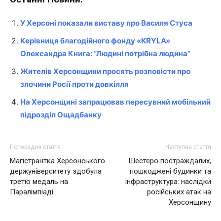
У Херсоні показали виставу про Василя Стуса
Керівниця благодійного фонду «KRYLA»
Олександра Книга: “Людині потрібна людина”
Жителів Херсонщини просять розповісти про
злочини Росії проти довкілля
На Херсонщині запрацював пересувний мобільний
підрозділ Ощадбанку
Попередня стаття
Наступна стаття
Магістрантка Херсонського
Шестеро постраждалих,
держуніверситету здобула
пошкоджені будинки та
третю медаль на
інфраструктура: наслідки
Паралімпіаді
російських атак на
Херсонщину