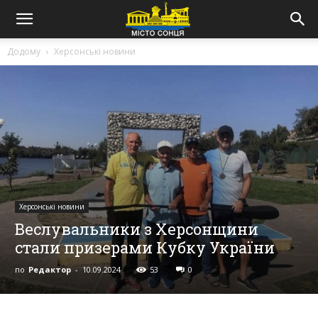
Додому
Херсонські новини
Херсонські новини
Веслувальники з Херсонщини
стали призерами Кубку України
по
Редактор
-
10.09.2024
53
0