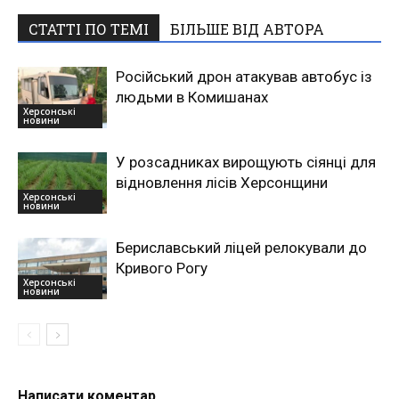
СТАТТІ ПО ТЕМІ
БІЛЬШЕ ВІД АВТОРА
Російський дрон атакував автобус із
людьми в Комишанах
Херсонські
новини
У розсадниках вирощують сіянці для
відновлення лісів Херсонщини
Херсонські
новини
Бериславський ліцей релокували до
Кривого Рогу
Херсонські
новини
Написати коментар