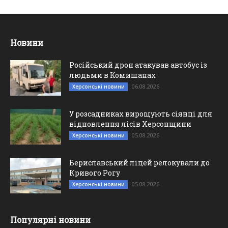
Новини
Російський дрон атакував автобус із
людьми в Комишанах
06.08.2026
Херсонські новини
У розсадниках вирощують сіянці для
відновлення лісів Херсонщини
05.08.2026
Херсонські новини
Бериславський ліцей релокували до
Кривого Рогу
05.08.2026
Херсонські новини
Популярні новини