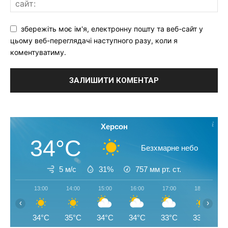
збережіть моє ім'я, електронну пошту та веб-сайт у
цьому веб-переглядачі наступного разу, коли я
коментуватиму.
Херсон
34°C
Безхмарне небо
5 м/с
31%
757
мм рт. ст.
13:00
14:00
15:00
16:00
17:00
18:00
‹
›
34°C
35°C
34°C
34°C
33°C
33°C