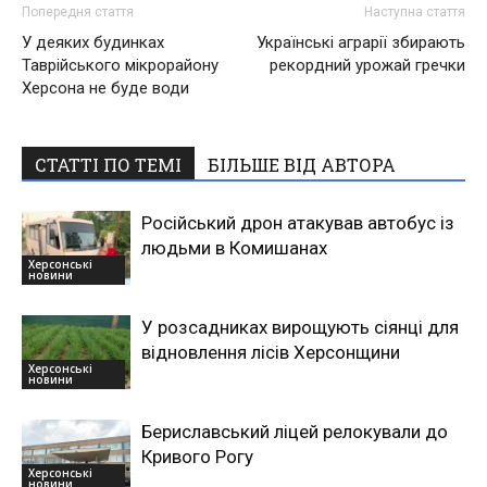
Попередня стаття
Наступна стаття
У деяких будинках
Українські аграрії збирають
Таврійського мікрорайону
рекордний урожай гречки
Херсона не буде води
СТАТТІ ПО ТЕМІ
БІЛЬШЕ ВІД АВТОРА
Російський дрон атакував автобус із
людьми в Комишанах
Херсонські
новини
У розсадниках вирощують сіянці для
відновлення лісів Херсонщини
Херсонські
новини
Бериславський ліцей релокували до
Кривого Рогу
Херсонські
новини