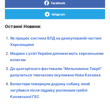
facebook
telegram
Останні Новини:
Як працює система БПД на деокупованій частині
Херсонщини
Медики з усієї України допомагають херсонським
колегам
До цьогорічного фестивалю “Мельпомена Таврії”
долучиться тимчасово окупована Нова Каховка
Волонтери повернули додому собаку, який
загубився після підриву росіянами греблі
Каховської ГЕС