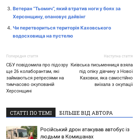
Ветеран “Тьомич”, який втратив ноги у боях за
Херсонщину, опановує дайвінг
Чи перетвориться територія Каховського
водосховища на пустелю
Попередня стаття
Наступна стаття
СБУ повідомила про підозру
Київська письменниця взяла
ще 26 колаборантам, які
під опіку дівчину з Нової
займаються репресіями на
Каховки, яка самостійно
тимчасово окупованій
виїхала з окупації
Херсонщині
СТАТТІ ПО ТЕМІ
БІЛЬШЕ ВІД АВТОРА
Російський дрон атакував автобус із
людьми в Комишанах