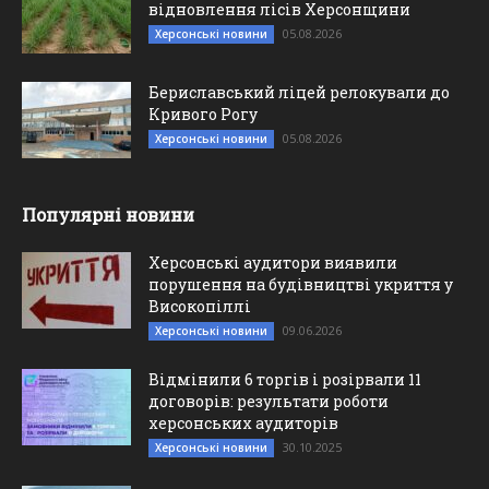
відновлення лісів Херсонщини
05.08.2026
Херсонські новини
Бериславський ліцей релокували до
Кривого Рогу
05.08.2026
Херсонські новини
Популярні новини
Херсонські аудитори виявили
порушення на будівництві укриття у
Високопіллі
09.06.2026
Херсонські новини
Відмінили 6 торгів і розірвали 11
договорів: результати роботи
херсонських аудиторів
30.10.2025
Херсонські новини