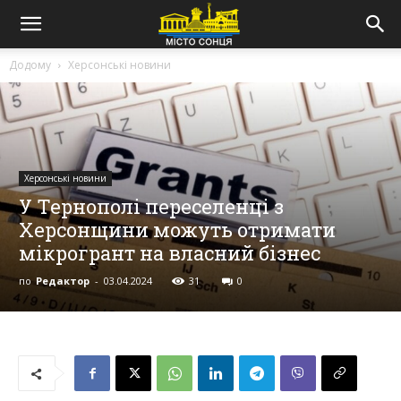
Додому
Херсонські новини
Херсонські новини
У Тернополі переселенці з
Херсонщини можуть отримати
мікрогрант на власний бізнес
по
Редактор
-
03.04.2024
31
0