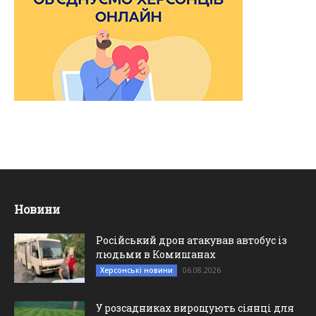
Новини
Російський дрон атакував автобус із
людьми в Комишанах
06.08.2026
Херсонські новини
У розсадниках вирощують сіянці для