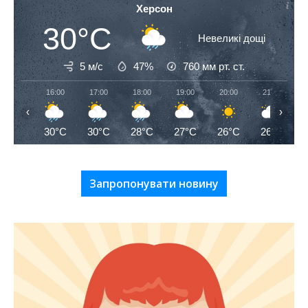
Херсон
30°C
Невеликі дощі
5 м/с
47%
760
мм рт. ст.
16:00
17:00
18:00
19:00
20:00
21:00
‹
›
30°C
30°C
28°C
27°C
26°C
26°C
Запропонувати новину