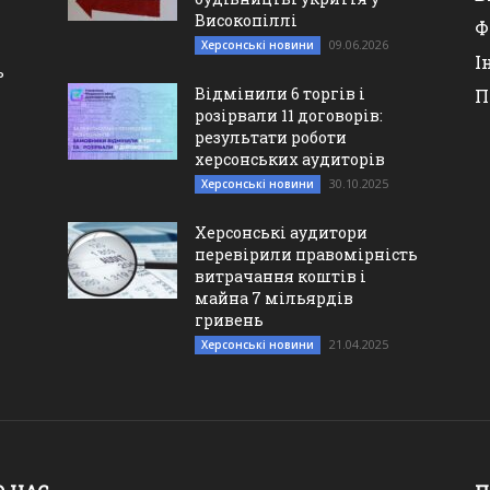
Високопіллі
Ф
09.06.2026
Херсонські новини
І
ь
Відмінили 6 торгів і
П
розірвали 11 договорів:
результати роботи
херсонських аудиторів
30.10.2025
Херсонські новини
Херсонські аудитори
перевірили правомірність
витрачання коштів і
майна 7 мільярдів
гривень
21.04.2025
Херсонські новини