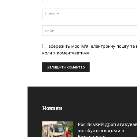
збережіть моє ім'я, електронну пошту та 
коли я коментуватиму.
Новини
Російський дрон атакува
автобус із людьми в
Комишанах