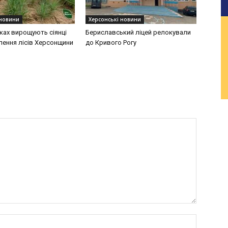
 новини
Херсонські новини
ках вирощують сіянці
Бериславський ліцей релокували
лення лісів Херсонщини
до Кривого Рогу