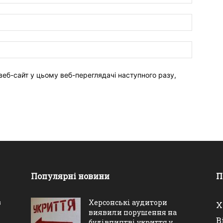
веб-сайт у цьому веб-переглядачі наступного разу,
Популярні новини
П
в
Херсонські аудитори
Х
виявили порушення на
В
будівництві укриття у