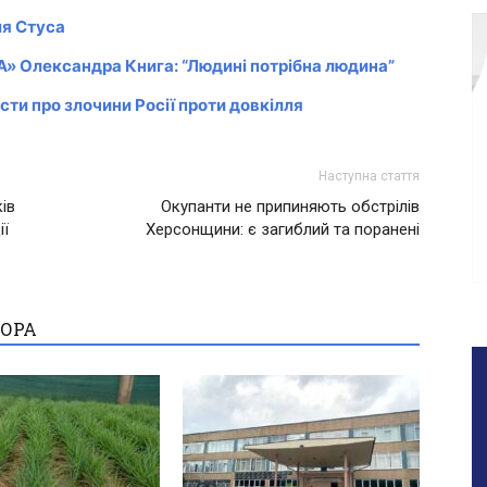
ля Стуса
» Олександра Книга: “Людині потрібна людина”
ти про злочини Росії проти довкілля
Наступна стаття
ів
Окупанти не припиняють обстрілів
ії
Херсонщини: є загиблий та поранені
ТОРА