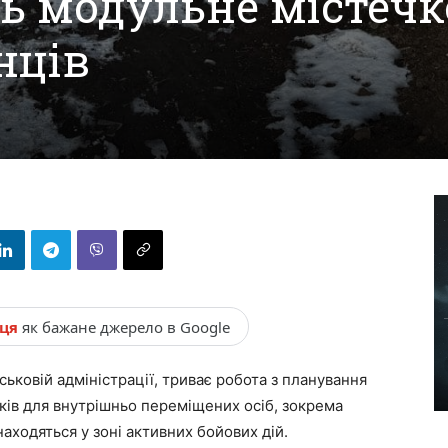
ь модульне містечк
нців
нця
як бажане джерело в Google
ськовій адміністрації, триває робота з планування
ків для внутрішньо переміщених осіб, зокрема
аходяться у зоні активних бойових дій.