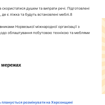
а скористатися душем та випрати речі. Підготовлені
 де є ліжка та будуть встановлені меблі.8
вниками Норвезької міжнародної організації з
я щодо облаштування побутовою технікою та меблями
х мережах
ь планується розмінувати на Херсонщині