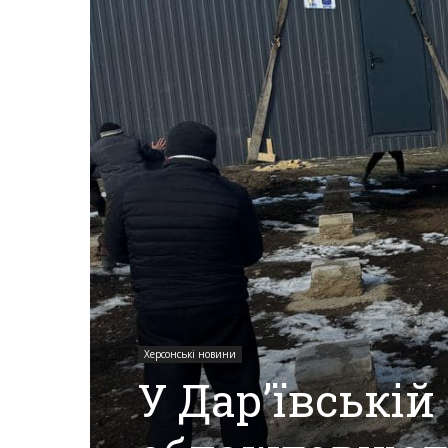
Херсона,
Херсонщини,
Події
Херсон,
Херсонські новини
У Дар’ївській
Херсонські