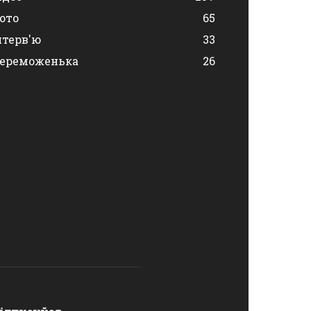
ото
65
нтерв'ю
33
ереможенька
26