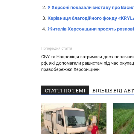
У Херсоні показали виставу про Васи
Керівниця благодійного фонду «KRYLA
Жителів Херсонщини просять розповіс
Попередня стаття
СБУ та Нацполіція затримали двох поплічник
рф, які допомагали рашистам під час окупац
правобережжя Херсонщини
СТАТТІ ПО ТЕМІ
БІЛЬШЕ ВІД АВ