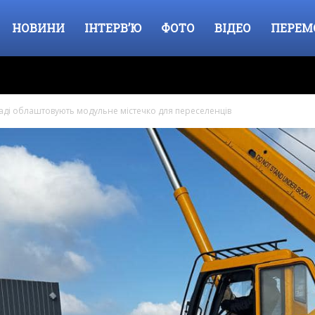
НОВИНИ
ІНТЕРВ’Ю
ФОТО
ВІДЕО
ПЕРЕМ
маді облаштовують модульне містечко для переселенців