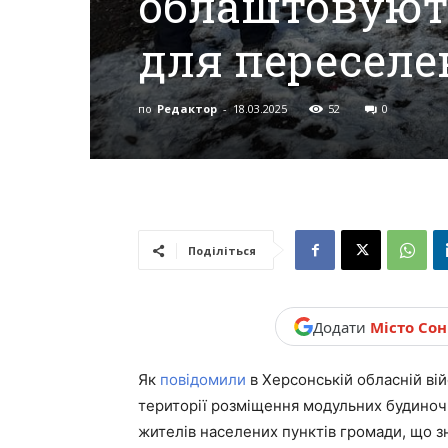
облаштовуют
новини,
для переселе
Україна.
по
Редактор
-
18.03.2025
52
0
Поділіться
Додати
Місто Со
Як
повідомили
в Херсонській обласній вій
території розміщення модульних будиноч
жителів населених пунктів громади, що зн