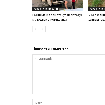
Херсонські новини
Херсонські
Російський дрон атакував автобус
У розсадни
із людьми в Комишанах
для віднов
Написати коментар