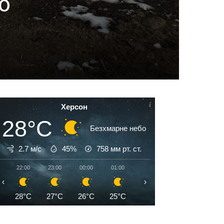
о
Херсон
28°C
Безхмарне небо
2.7 м/с
45%
758
мм рт. ст.
22:00
23:00
00:00
01:00
02:00
03:00
04:00
‹
›
28°C
27°C
26°C
25°C
25°C
24°C
24°C