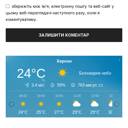
збережіть моє ім'я, електронну пошту та веб-сайт у
цьому веб-переглядачі наступного разу, коли я
коментуватиму.
Херсон
24°C
Безхмарне небо
3.4 м/с
59%
763
мм рт. ст.
08:00
09:00
10:00
11:00
12:00
13:00
‹
›
24°C
25°C
27°C
29°C
29°C
30°C