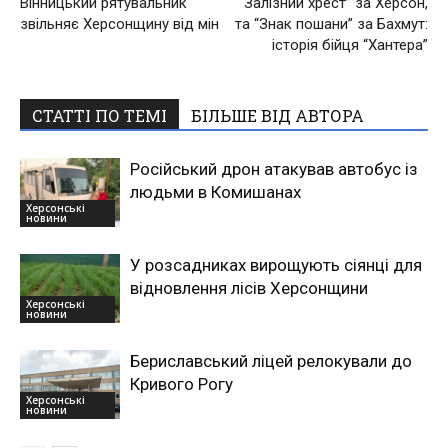
Вінницький рятувальник
“Залізний хрест” за Херсон,
звільняє Херсонщину від мін
та “Знак пошани” за Бахмут:
історія бійця “Хантера”
СТАТТІ ПО ТЕМІ
БІЛЬШЕ ВІД АВТОРА
Російський дрон атакував автобус із
людьми в Комишанах
Херсонські
новини
У розсадниках вирощують сіянці для
відновлення лісів Херсонщини
Херсонські
новини
Бериславський ліцей релокували до
Кривого Рогу
Херсонські
новини