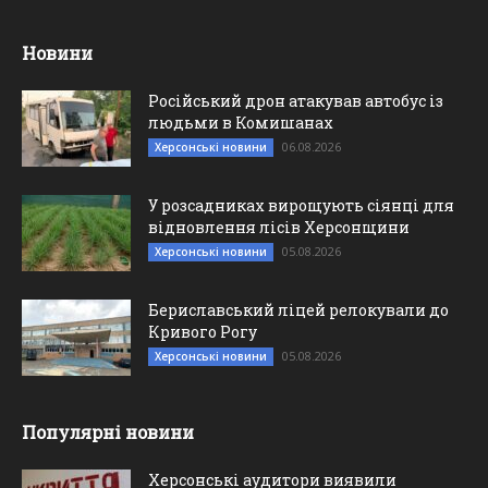
Новини
Російський дрон атакував автобус із
людьми в Комишанах
06.08.2026
Херсонські новини
У розсадниках вирощують сіянці для
відновлення лісів Херсонщини
05.08.2026
Херсонські новини
Бериславський ліцей релокували до
Кривого Рогу
05.08.2026
Херсонські новини
Популярні новини
Херсонські аудитори виявили