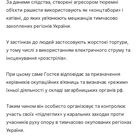
За даними слідства, створені агресором тюремні
об’єкти рашисти використовують як «концтабори» і
катівні, до яких ув’язнюють мешканців тимчасово
захоплених регіонів України.
У застінках до людей застосовують жорстокі тортури,
у тому числі з використанням електричного струму та
інсценування «розстрілів».
При цьому саме Гостєв відповідає за призначення
керівників окупаційних в’язниць та визначає «режим»
їхньої діяльності у складі загарбницьких органів рф.
Таким чином він особисто організовує та контролює
участь своїх «підлеглих» у каральних заходах проти
учасників руху опору в тимчасово окупованих регіонах
України.