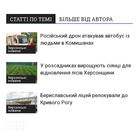
СТАТТІ ПО ТЕМІ
БІЛЬШЕ ВІД АВТОРА
Російський дрон атакував автобус із
людьми в Комишанах
Херсонські
новини
У розсадниках вирощують сіянці для
відновлення лісів Херсонщини
Херсонські
новини
Бериславський ліцей релокували до
Кривого Рогу
Херсонські
новини