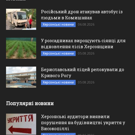
Російський дрон атакував автобус із
людьми в Комишанах
06.08.2026
Херсонські новини
У розсадниках вирощують сіянці для
відновлення лісів Херсонщини
05.08.2026
Херсонські новини
Бериславський ліцей релокували до
Кривого Рогу
05.08.2026
Херсонські новини
Популярні новини
Херсонські аудитори виявили
порушення на будівництві укриття у
Високопіллі