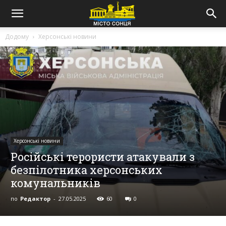
Додому
Херсонські новини
Херсонські новини
Російські терористи атакували з
безпілотника херсонських
комунальників
по
Редактор
-
27.05.2025
60
0