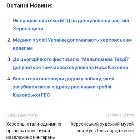
Останні Новини:
Як працює система БПД на деокупованій частині
Херсонщини
Медики з усієї України допомагають херсонським
колегам
До цьогорічного фестивалю “Мельпомена Таврії”
долучиться тимчасово окупована Нова Каховка
Волонтери повернули додому собаку, який
загубився після підриву росіянами греблі
Каховської ГЕС
Попередня стаття
Наступна стаття
Херсонці стали одними із
Херсонський художній музей
організаторів Тижня
святкує День народження
незалежних книгарень