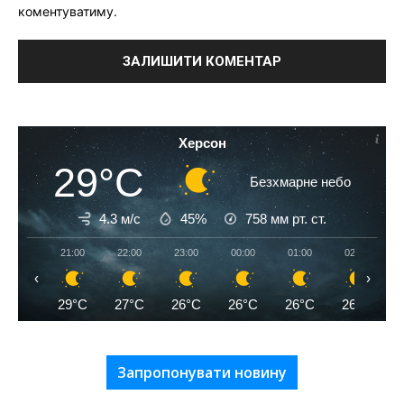
коментуватиму.
Херсон
29°C
Безхмарне небо
4.3 м/с
45%
758
мм рт. ст.
21:00
22:00
23:00
00:00
01:00
02:00
‹
›
29°C
27°C
26°C
26°C
26°C
26°C
Запропонувати новину