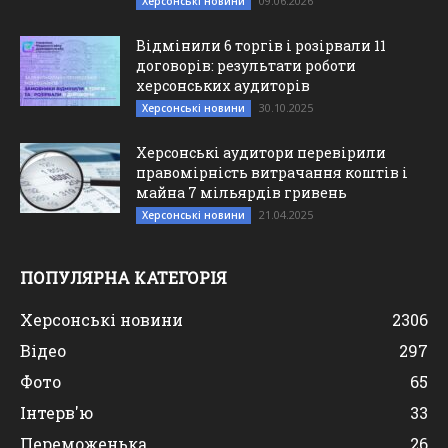
09.06.2026
Херсонські новини
Відмінили 6 торгів і розірвали 11
договорів: результати роботи
херсонських аудиторів
30.10.2025
Херсонські новини
Херсонські аудитори перевірили
правомірність витрачання коштів і
майна 7 мільярдів гривень
21.04.2025
Херсонські новини
ПОПУЛЯРНА КАТЕГОРІЯ
Херсонські новини
2306
Відео
297
Фото
65
Інтерв'ю
33
Переможенька
26