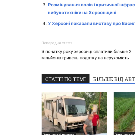
Розмінування полів і критичної інфра
вибухотехніки на Херсонщині
У Херсоні показали виставу про Васи
Попередня стаття
З початку року херсонці сплатили більше 2
мільйонів гривень податку на нерухомість
СТАТТІ ПО ТЕМІ
БІЛЬШЕ ВІД АВ
Херсонські новини
Херсонські