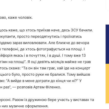
ово, каже чоловік.
щось каже, що хтось приїхав наче, десь ЗСУ бачили.
окупанти, просто переодягнутись і проїхатись
, будемо зараз виловлювати. Але ближче до вечора
у телефоні, де хтось фотографується на площі. І
орія якась і в почуттях, і в душі. І тому вже 13
гімн на площі”. Я оці дев’ять місяців майже не грав
тось скаже: “Та он він там грає, хай іде на концерт
о цього було, просто руки не бралися. Тому вийшов
: “А вийде в мене дограти до кінця чи ні?” У
ин раз”, — розповів Артем Філенко.
рсоні. Разом із дружиною бере участь у виставах та
о них музичне оформлення.