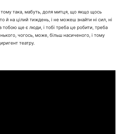
, тому така, мабуть, доля митця, що якщо щось
о й на цілий тиждень, і не можеш знайти ні сил, ні
а тобою ще є люди, і тобі треба це робити, треба
енького, чогось, може, більш насиченого, і тому
иригент театру.