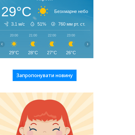
29°C
Безхмарне небо
3.1 м/с
51%
760
мм рт. ст.
20:00
21:00
22:00
23:00
00:00
01:00
02:00
‹
›
29°C
28°C
27°C
26°C
26°C
25°C
25°C
Запропонувати новину