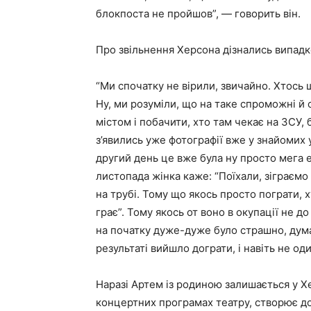
блокпоста не пройшов”, — говорить він.
Про звільнення Херсона дізнались випадк
“Ми спочатку не вірили, звичайно. Хтось 
Ну, ми розуміли, що на таке спроможні й 
містом і побачити, хто там чекає на ЗСУ
з’явились уже фотографії вже у знайомих 
другий день це вже була ну просто мега ейф
листопада жінка каже: “Поїхали, зіграємо 
на трубі. Тому що якось просто пограти, х
грає”. Тому якось от воно в окупації не д
на початку дуже-дуже було страшно, думаю
результаті вийшло дограти, і навіть не од
Наразі Артем із родиною залишається у Хе
концертних програмах театру, створює д