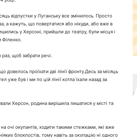
ісяць відпустки у Луганську все змінилось. Просто
а, а кажуть, що повертатися або нікуди, або вже в
ишились у Херсоні, прийшли до театру, були місця і
 Філенко.
раз, щоб забрати речі.
що довелось проїхати дві лінії фронту.Десь за місяць
 уже був і ми по цій лінії котла їхали назад за
пували Херсон, родина вирішила лишатися у місті та
 на очі окупантів, ходити такими стежками, які вже
 ніяких блокпостів, тому навіть за окупацію ні одного