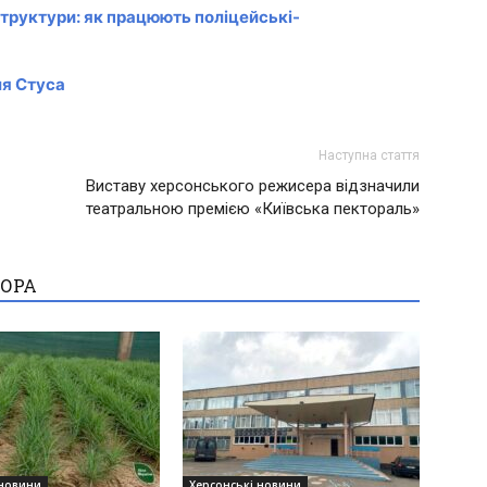
структури: як працюють поліцейські-
ля Стуса
Наступна стаття
Виставу херсонського режисера відзначили
театральною премією «Київська пектораль»
ТОРА
 новини
Херсонські новини