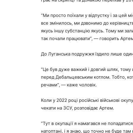
“Ми просто поїхали у відпустку і за цей м
все змінилось, ми дзвонимо до керівництв
якусь іншу субстанцію якусь. Тому ми зал
так почали працювати”, — говорить Артем
До Луганська подружжя їздило лише один 
“Це був дуже важкий і довгий шлях, тому 
перед Дебальцевським котлом. Тобто, котел
речами”, — каже чоловік.
Коли у 2022 році російські військові оку
чекати на ЗСУ, розповідає Артем.
“Тут в окупації я намагався не попадатися
натоптані, і я знаю, що точно не буде там