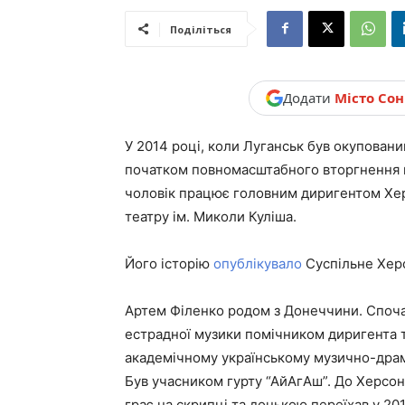
новини,
Поділіться
Україна.
Додати
Місто Со
У 2014 році, коли Луганськ був окуповани
початком повномасштабного вторгнення ві
чоловік працює головним диригентом Хе
театру ім. Миколи Куліша.
Його історію
опублікувало
Суспільне Хер
Артем Філенко родом з Донеччини. Споча
естрадної музики помічником диригента т
академічному українському музично-драм
Був учасником гурту “АйАгАш”. До Херсон
грає на скрипці та донькою переїхав у 201