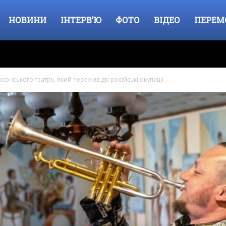
НОВИНИ
ІНТЕРВ’Ю
ФОТО
ВІДЕО
ПЕРЕМ
сонського театру, який пережив дві російські окупації