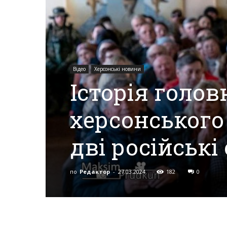
Херсона,
Відео
Херсонські новини
Херсонщини,
Історія голо
херсонського
Події
дві російські
Херсон,
по
Редактор
-
27.03.2024
182
0
Херсонські