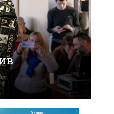
жив
Херсон