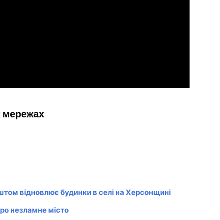
х мережах
том відновлює будинки в селі на Херсонщині
про незламне місто