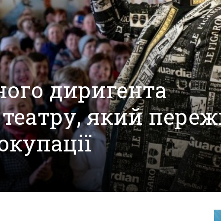
вного диригента
 театру, який пере
 окупації