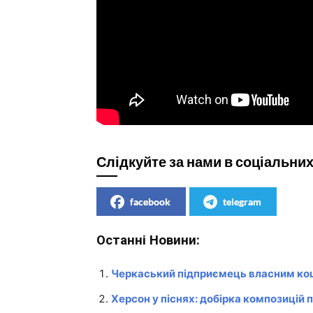
Слідкуйте за нами в соціальни
facebook
telegram
Останні Новини:
Черкаський підприємець власним кош
Херсон у піснях: добірка композицій 