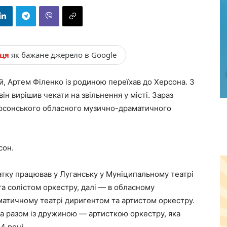
нця
як бажане джерело в Google
й, Артем Філенко із родиною переїхав до Херсона. З
н вирішив чекати на звільнення у місті. Зараз
рсонського обласного музично-драматичного
сон.
тку працював у Луганську у Муніципальному театрі
а солістом оркестру, далі — в обласному
атичному театрі диригентом та артистом оркестру.
а разом із дружиною — артисткою оркестру, яка
4 році.