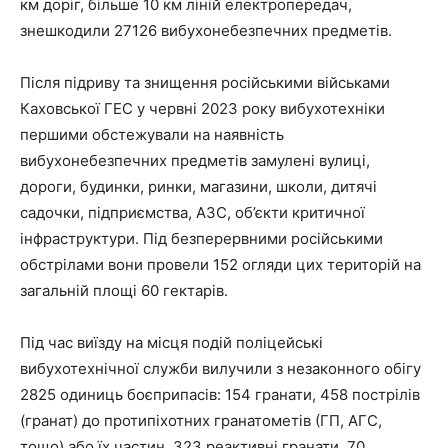
км доріг, більше 10 км ліній електропередач,
знешкодили 27126 вибухонебезпечних предметів.
Після підриву та знищення російськими військами
Каховської ГЕС у червні 2023 року вибухотехніки
першими обстежували на наявність
вибухонебезпечних предметів замулені вулиці,
дороги, будинки, ринки, магазини, школи, дитячі
садочки, підприємства, АЗС, об’єкти критичної
інфраструктури. Під безперервними російськими
обстрілами вони провели 152 огляди цих територій на
загальній площі 60 гектарів.
Під час виїзду на місця подій поліцейські
вибухотехнічної служби вилучили з незаконного обігу
2825 одиниць боєприпасів: 154 гранати, 458 пострілів
(гранат) до протипіхотних гранатометів (ГП, АГС,
тощо) або їх частин, 323 реактивні гранати, 70