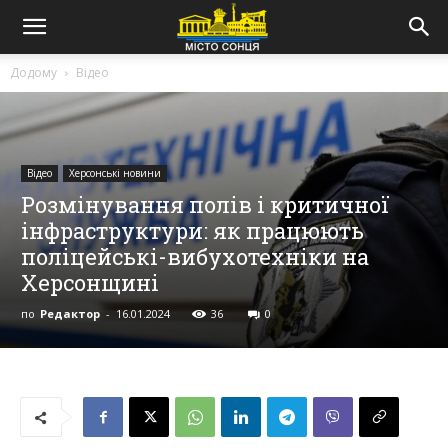
Додому
Відео
Відео
Херсонські новини
Розмінування полів і критичної
інфраструктури: як працюють
поліцейські-вибухотехніки на
Херсонщині
по
Редактор
-
16.01.2024
36
0