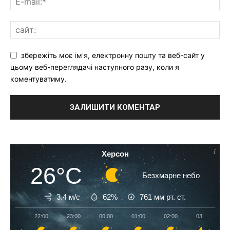
збережіть моє ім'я, електронну пошту та веб-сайт у
цьому веб-переглядачі наступного разу, коли я
коментуватиму.
Херсон
26°C
Безхмарне небо
3.4 м/с
62%
761
мм рт. ст.
22:00
23:00
00:00
01:00
02:00
03:00