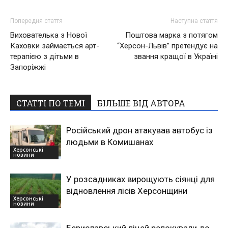
Попередня стаття
Наступна стаття
Вихователька з Нової
Поштова марка з потягом
Каховки займається арт-
“Херсон-Львів” претендує на
терапією з дітьми в
звання кращої в Україні
Запоріжжі
СТАТТІ ПО ТЕМІ
БІЛЬШЕ ВІД АВТОРА
Російський дрон атакував автобус із
людьми в Комишанах
Херсонські
новини
У розсадниках вирощують сіянці для
відновлення лісів Херсонщини
Херсонські
новини
Бериславський ліцей релокували до