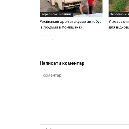
Херсонські новини
Херсонські
Російський дрон атакував автобус
У розсадни
із людьми в Комишанах
для віднов
Написати коментар