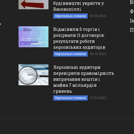
В
будівництві укриття у
Високопіллі
Ф
09.06.2026
Херсонські новини
І
ь
Відмінили 6 торгів і
П
розірвали 11 договорів:
результати роботи
херсонських аудиторів
30.10.2025
Херсонські новини
Херсонські аудитори
перевірили правомірність
витрачання коштів і
майна 7 мільярдів
гривень
21.04.2025
Херсонські новини