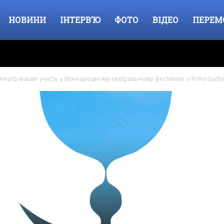
НОВИНИ
ІНТЕРВ’Ю
ФОТО
ВІДЕО
ПЕРЕМ
театр візьме участь у Міжнародному театральному фестивалі «Homo Lude