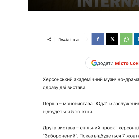
новини,
Україна.
Поділіться
Додати
Місто Со
Херсонський академічний музично-драмат
одразу дві вистави.
Перша – моновистава “Юда” із заслужени
відбудеться 5 жовтня.
Друга вистава – спільний проєкт херсонц
“Заборонений”. Показ відбудеться 7 жовт