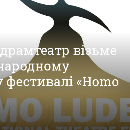
драмтеатр візьме
жнародному
 фестивалі «Homo