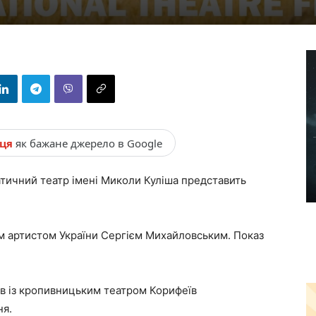
нця
як бажане джерело в Google
ичний театр імені Миколи Куліша представить
м артистом України Сергієм Михайловським. Показ
ів із кропивницьким театром Корифеїв
ня.