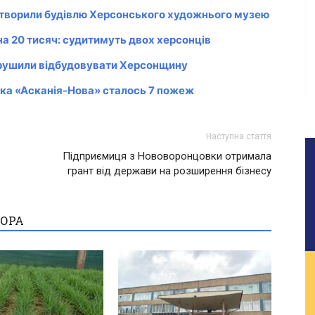
дтворили будівлю Херсонського художнього музею
а 20 тисяч: судитимуть двох херсонців
ирушили відбудовувати Херсонщину
ника «Асканія-Нова» сталось 7 пожеж
Наступна стаття
Підприємиця з Нововоронцовки отримала
грант від держави на розширення бізнесу
ТОРА