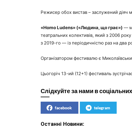
Режисер обох вистав – заслужений діяч м
«Homo Ludens» («Людина, що грає»)
— м
театральних колективів, який з 2006 року
з 2019-го — із періодичністю раз на два р
Організатором фестивалю є Миколаївськи
Цьогоріч 13-ий (12+1) фестиваль зустріча
Слідкуйте за нами в соціальни
facebook
telegram
Останні Новини: