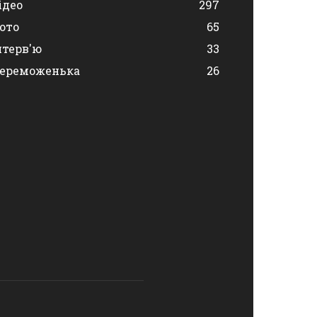
ідео
297
ото
65
нтерв'ю
33
ереможенька
26