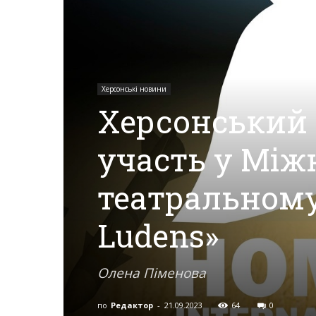
Херсона,
Херсонські новини
Херсонщини,
Херсонський 
участь у Мі
Події
театральному
Херсон,
Ludens»
Олена Піменова
Херсонські
по
Редактор
-
21.09.2023
64
0