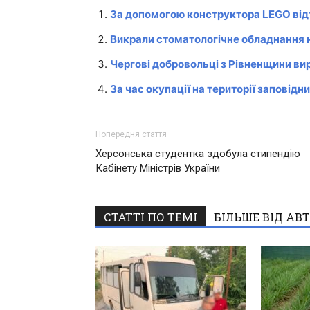
За допомогою конструктора LEGO ві
Викрали стоматологічне обладнання н
Чергові добровольці з Рівненщини в
За час окупації на території заповід
Попередня стаття
Херсонська студентка здобула стипендію
Кабінету Міністрів України
СТАТТІ ПО ТЕМІ
БІЛЬШЕ ВІД АВ