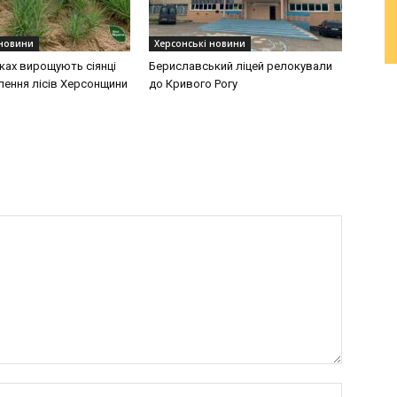
 новини
Херсонські новини
ках вирощують сіянці
Бериславський ліцей релокували
лення лісів Херсонщини
до Кривого Рогу