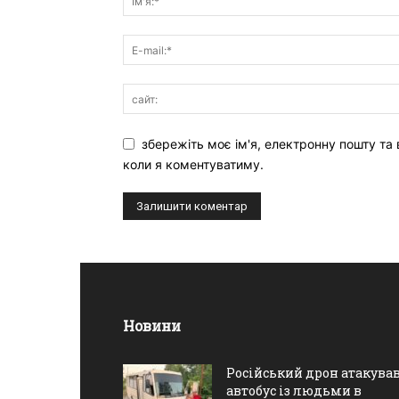
збережіть моє ім'я, електронну пошту та 
коли я коментуватиму.
Новини
Російський дрон атакува
автобус із людьми в