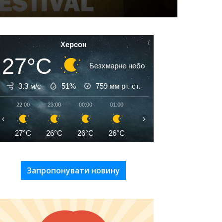
Херсон
27°C
Безхмарне небо
3.3 м/с
51%
759
мм рт. ст.
22:00
23:00
00:00
01:00
02:00
03:00
04:00
‹
›
27°C
26°C
26°C
26°C
26°C
25°C
24°C
Запропонувати новину