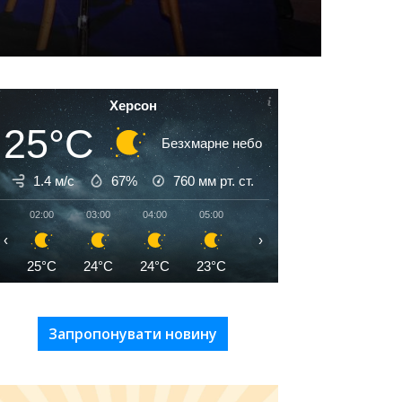
Херсон
25°C
Безхмарне небо
1.4 м/с
67%
760
мм рт. ст.
02:00
03:00
04:00
05:00
06:00
07:00
08:00
‹
›
25°C
24°C
24°C
23°C
23°C
25°C
27°C
Запропонувати новину