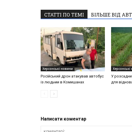
СТАТТІ ПО ТЕМІ
БІЛЬШЕ ВІД АВ
Херсонські новини
Херсонські
Російський дрон атакував автобус
У розсадни
із людьми в Комишанах
для віднов
Написати коментар