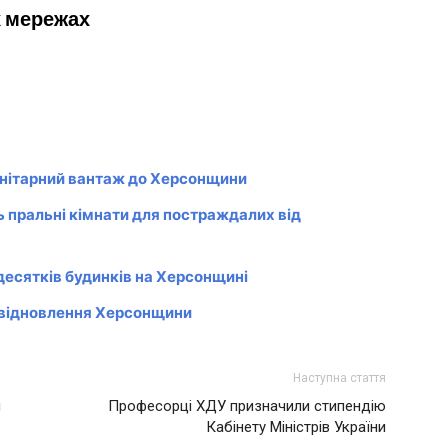
х мережах
анітарний вантаж до Херсонщини
 пральні кімнати для постраждалих від
десятків будинків на Херсонщині
я відновлення Херсонщини
Наступна стаття
я
Професорці ХДУ призначили стипендію
Кабінету Міністрів України