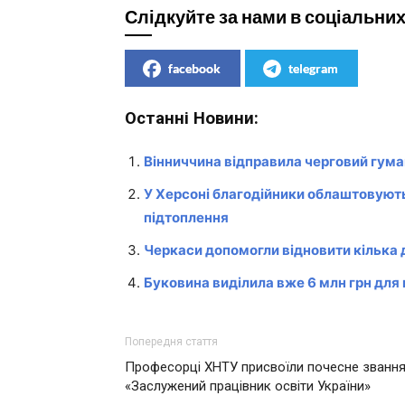
Слідкуйте за нами в соціальни
facebook
telegram
Останні Новини:
Вінниччина відправила черговий гум
У Херсоні благодійники облаштовують
підтоплення
Черкаси допомогли відновити кілька 
Буковина виділила вже 6 млн грн дл
Попередня стаття
Професорці ХНТУ присвоїли почесне званн
«Заслужений працівник освіти України»