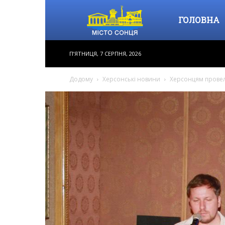
Місто
ГОЛОВНА
П’ЯТНИЦЯ, 7 СЕРПНЯ, 2026
Сонця
Додому
Херсонські новини
Херсонцям провел
–
інформаційне
видання,
новини