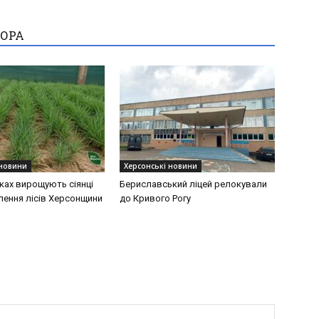
ТОРА
 новини
Херсонські новини
ках вирощують сіянці
Бериславський ліцей релокували
лення лісів Херсонщини
до Кривого Рогу