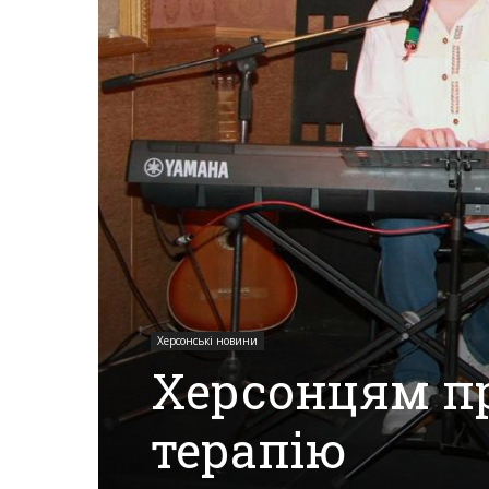
Херсона,
Херсонщини,
Події
Херсон,
Херсонські новини
Херсонцям п
Херсонські
терапію