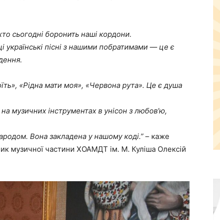
 хто сьогодні боронить наші кордони.
і українські пісні з нашими побратимами — це є
дення.
оїть», «Рідна мати моя», «Червона рута». Це є душа
ли на музичних інструментах в унісон з любовʼю,
родом. Вона закладена у нашому коді.”
– каже
ник музичної частини ХОАМДТ ім. М. Куліша Олексій