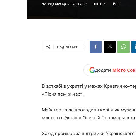
по
Редактор
-
04.10.2023
127
0
новини,
Україна.
Поділіться
Додати
Місто Со
В артхабі в укритті у межах Креатично-т
«Пісня поміж нас».
Майстер-клас проводили керівник музичн
мистецтв України Олексій Пономарьов та 
Захід пройшов за підтримки Українського