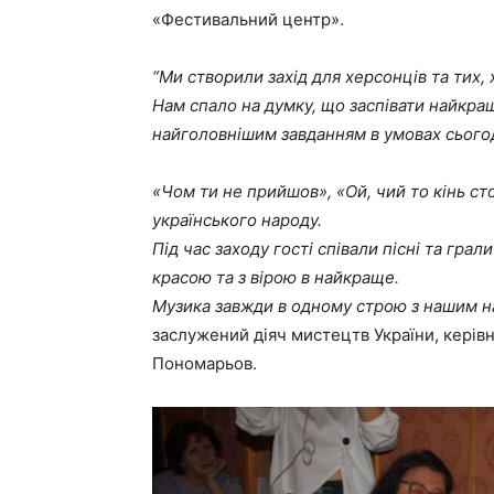
«Фестивальний центр».
“Ми створили захід для херсонців та тих,
Нам спало на думку, що заспівати найкращ
найголовнішим завданням в умовах сього
«Чом ти не прийшов», «Ой, чий то кінь ст
українського народу.
Під час заходу гості співали пісні та гра
красою та з вірою в найкраще.
Музика завжди в одному строю з нашим на
заслужений діяч мистецтв України, керів
Пономарьов.