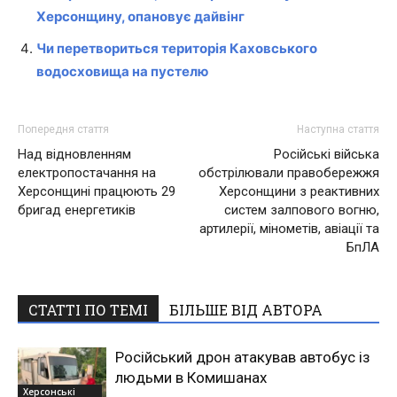
Херсонщину, опановує дайвінг
Чи перетвориться територія Каховського
водосховища на пустелю
Попередня стаття
Наступна стаття
Над відновленням
Російські війська
електропостачання на
обстрілювали правобережжя
Херсонщині працюють 29
Херсонщини з реактивних
бригад енергетиків
систем залпового вогню,
артилерії, мінометів, авіації та
БпЛА
СТАТТІ ПО ТЕМІ
БІЛЬШЕ ВІД АВТОРА
Російський дрон атакував автобус із
людьми в Комишанах
Херсонські