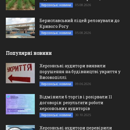
05.08.2026
Херсонські новини
Бериславський ліцей релокували до
Кривого Рогу
05.08.2026
Херсонські новини
Популярні новини
Херсонські аудитори виявили
порушення на будівництві укриття у
Високопіллі
09.06.2026
Херсонські новини
Відмінили 6 торгів і розірвали 11
договорів: результати роботи
херсонських аудиторів
30.10.2025
Херсонські новини
Херсонські аудитори перевірили