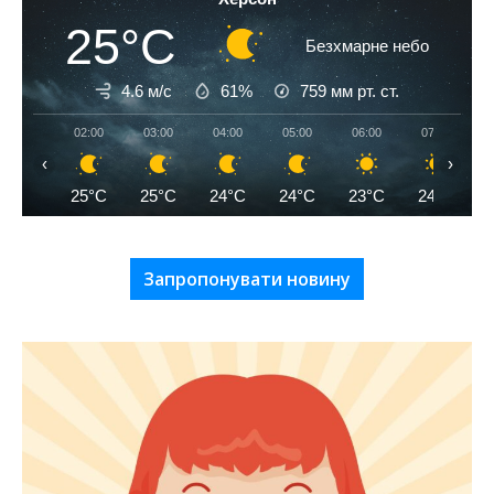
25°C
Безхмарне небо
4.6 м/с
61%
759
мм рт. ст.
02:00
03:00
04:00
05:00
06:00
07:00
‹
›
25°C
25°C
24°C
24°C
23°C
24°C
Запропонувати новину