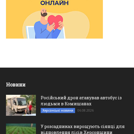
Новини
Російський дрон атакував автобус із
людьми в Комишанах
06.08.2026
Херсонські новини
У розсадниках вирощують сіянці для
відновлення лісів Херсонщини