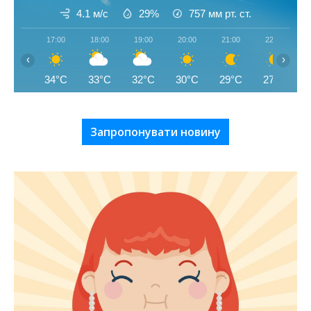
4.1 м/с
29%
757
мм рт. ст.
17:00
18:00
19:00
20:00
21:00
22:00
‹
›
34°C
33°C
32°C
30°C
29°C
27°C
Запропонувати новину