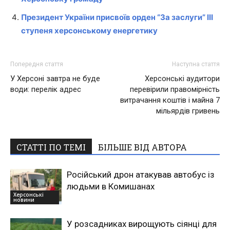
Президент України присвоїв орден “За заслуги” ІІІ
ступеня херсонському енергетику
Попередня стаття
Наступна стаття
У Херсоні завтра не буде
Херсонські аудитори
води: перелік адрес
перевірили правомірність
витрачання коштів і майна 7
мільярдів гривень
СТАТТІ ПО ТЕМІ
БІЛЬШЕ ВІД АВТОРА
Російський дрон атакував автобус із
людьми в Комишанах
Херсонські
новини
У розсадниках вирощують сіянці для