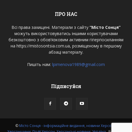
ПРО НАС
Всі права захищені. Матеріали з сайту
“Місто Сонця”
можуть використовуватись іншими користувачами
безкоштовно з обов’язковим активним гіперпосиланням
на https://mistosontsia.com.ua, розміщеному в першому
абзаці матеріалу.
Пишіть нам:
lpimenova1989@gmail.com
Підписуйся
©
Місто Сонця - інформаційне видання, новини Херсона,
Херсонщини, Події Херсон, Херсонські новини, Україна.
. Всі права