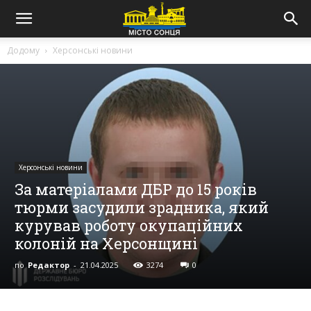
Додому
Херсонські новини
Херсонські новини
За матеріалами ДБР до 15 років
тюрми засудили зрадника, який
курував роботу окупаційних
колоній на Херсонщині
по
Редактор
-
21.04.2025
3274
0