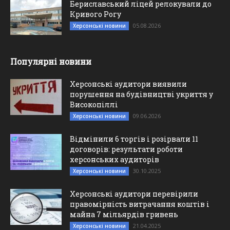
Бериславський ліцей релокували до
Кривого Рогу
05.08.2026
Херсонські новини
Популярні новини
Херсонські аудитори виявили
порушення на будівництві укриття у
Високопіллі
09.06.2026
Херсонські новини
Відмінили 6 торгів і розірвали 11
договорів: результати роботи
херсонських аудиторів
30.10.2025
Херсонські новини
Херсонські аудитори перевірили
правомірність витрачання коштів і
майна 7 мільярдів гривень
21.04.2025
Херсонські новини