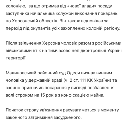
колонією, за що отримав від «нової влади» посаду
заступника начальника «служби виконання покарань
по Херсонській області». Він також відповідав за
перехід під окупантів усіх захоплених колоній регіону.
Після звільнення Херсона чоловік разом з російськими
військовими втік на тимчасово непідконтрольні Україні
території.
Малиновський районний суд Одеси визнав винним
чоловіка у державній зраді (ч. 2 ст. 111 КК України) та
заочно призначив покарання у вигляді позбавлення
волі строком на 15 років з конфіскацією майна.
Початок строку ув’язнення рахуватиметься з моменту
законного затримання засудженого.