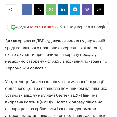
Додати
Місто Сонця
як бажане джерело в Google
За матеріалами ДБР суд визнав винним у державній
зраді колишнього працівника херсонської колонії,
якого окупанти призначили на керівну посаду у
незаконно створену «службу виконання покарань по
Херсонській області».
Уродженець Алчевська під час тимчасової окупації
обласного центра працював помічником начальника
установи відділу нагляду і безпеки ДУ «Північна
виправна колонія (№90)». Чоловік одразу пішов на
співпрацю з загарбниками і активно допомагав
агресорам встановлювати контроль над захопленою