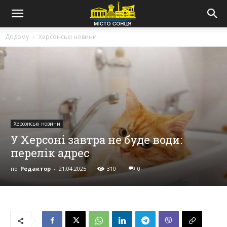
Додому
Херсонські новини
Херсонські новини
У Херсоні завтра не буде води:
перелік адрес
по
Редактор
-
21.04.2025
310
0