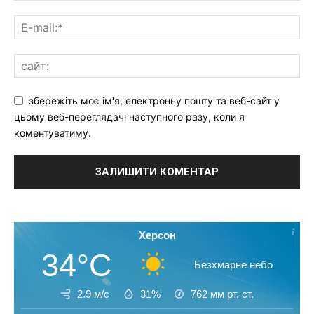
збережіть моє ім'я, електронну пошту та веб-сайт у
цьому веб-переглядачі наступного разу, коли я
коментуватиму.
Херсон
34°C
Безхмарне небо
2.9 м/с
31%
762
мм рт. ст.