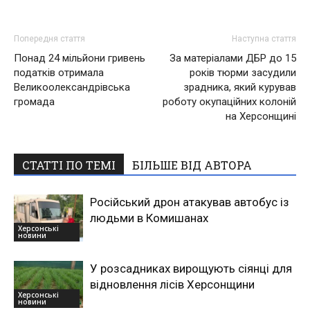
Попередня стаття
Наступна стаття
Понад 24 мільйони гривень
За матеріалами ДБР до 15
податків отримала
років тюрми засудили
Великоолександрівська
зрадника, який курував
громада
роботу окупаційних колоній
на Херсонщині
СТАТТІ ПО ТЕМІ
БІЛЬШЕ ВІД АВТОРА
Російський дрон атакував автобус із
людьми в Комишанах
Херсонські
новини
У розсадниках вирощують сіянці для
відновлення лісів Херсонщини
Херсонські
новини