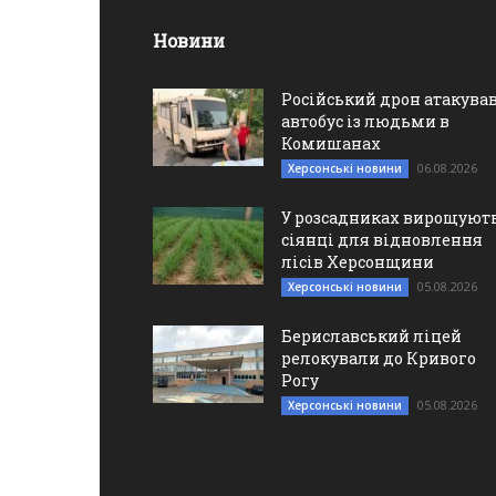
Новини
Російський дрон атакува
автобус із людьми в
Комишанах
06.08.2026
Херсонські новини
У розсадниках вирощуют
сіянці для відновлення
лісів Херсонщини
05.08.2026
Херсонські новини
Бериславський ліцей
релокували до Кривого
Рогу
05.08.2026
Херсонські новини