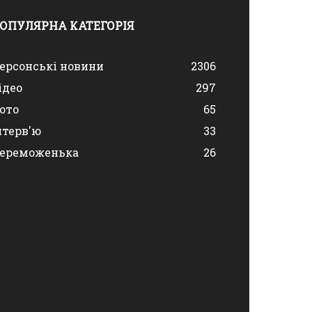
ОПУЛЯРНА КАТЕГОРІЯ
ерсонські новини
2306
ідео
297
ото
65
нтерв'ю
33
ереможенька
26