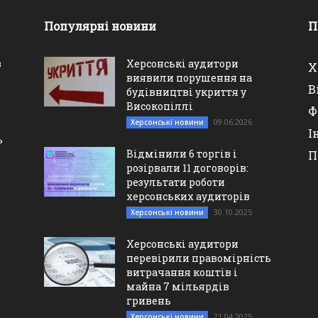
Популярні новини
П
в
Херсонські аудитори
Х
виявили порушення на
В
будівництві укриття у
Високопіллі
Ф
09.06.2026
Херсонські новини
І
ь
Відмінили 6 торгів і
П
розірвали 11 договорів:
результати роботи
херсонських аудиторів
30.10.2025
Херсонські новини
Херсонські аудитори
перевірили правомірність
витрачання коштів і
майна 7 мільярдів
гривень
21.04.2025
Херсонські новини