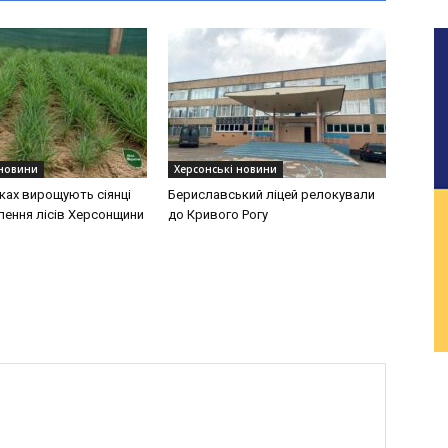
 новини
Херсонські новини
ках вирощують сіянці
Бериславський ліцей релокували
лення лісів Херсонщини
до Кривого Рогу