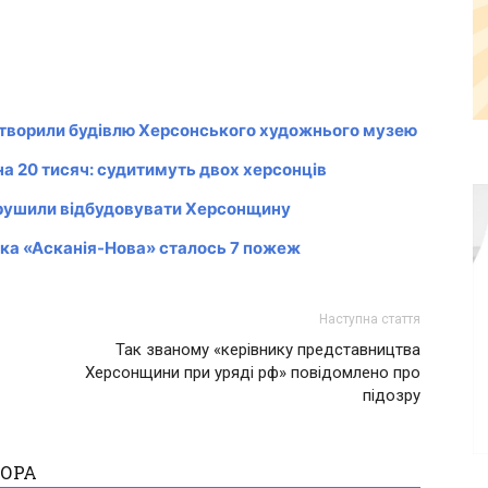
дтворили будівлю Херсонського художнього музею
а 20 тисяч: судитимуть двох херсонців
ирушили відбудовувати Херсонщину
ника «Асканія-Нова» сталось 7 пожеж
Наступна стаття
Так званому «керівнику представництва
Херсонщини при уряді рф» повідомлено про
підозру
ТОРА