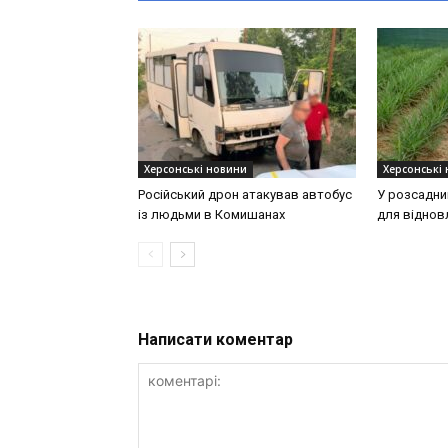
Херсонські новини
Херсонські
Російський дрон атакував автобус
У розсадни
із людьми в Комишанах
для віднов
Написати коментар