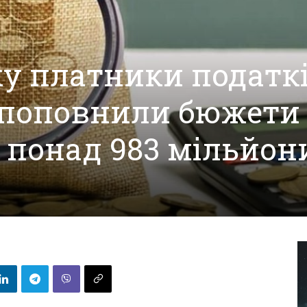
ку платники податк
поповнили бюжети
а понад 983 мільйон