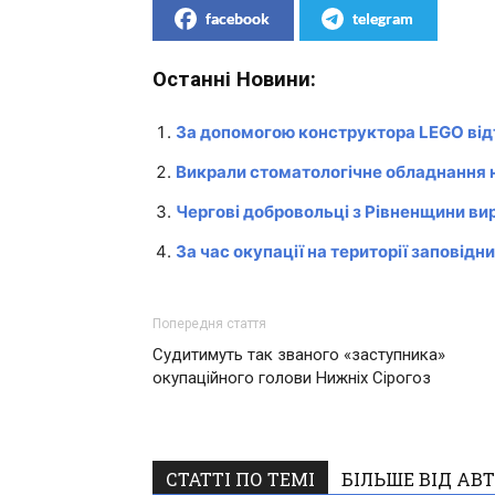
facebook
telegram
Останні Новини:
За допомогою конструктора LEGO ві
Викрали стоматологічне обладнання н
Чергові добровольці з Рівненщини в
За час окупації на території заповід
Попередня стаття
Судитимуть так званого «заступника»
окупаційного голови Нижніх Сірогоз
СТАТТІ ПО ТЕМІ
БІЛЬШЕ ВІД АВ