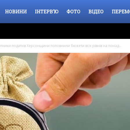
НОВИНИ
ІНТЕРВ’Ю
ФОТО
ВІДЕО
ПЕРЕМ
атники податків Херсонщини поповнили бюжети всіх рівнів на понад...