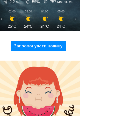
2.2 м/с
59%
757
мм рт. ст.
02:00
03:00
04:00
05:00
06:00
07:00
08:00
‹
›
25°C
24°C
24°C
24°C
24°C
25°C
27°C
Запропонувати новину