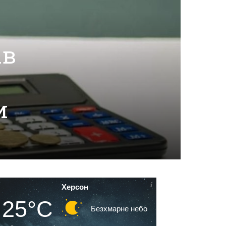
ів
и
Херсон
25°C
Безхмарне небо