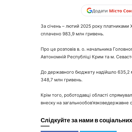
новини,
Додати
Місто Со
За січень – лютий 2025 року платниками Х
Україна.
сплачено 983,9 млн гривень.
Про це розповів в. о. начальника Головно
Автономній Республіці Крим та м. Севаст
До державного бюджету надійшло 635,2 м
348,7 млн гривень.
Крім того, роботодавці області спрямува
внеску на загальнообов’язковедержавне с
Слідкуйте за нами в соціальни