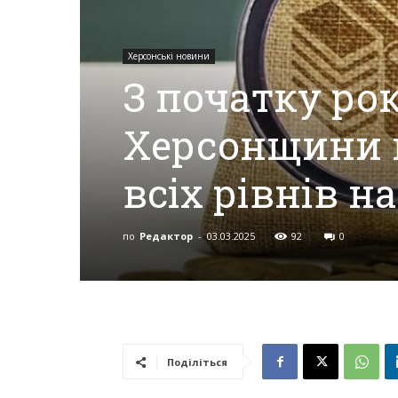
Херсонські новини
Херсона,
З початку ро
Херсонщини 
Херсонщини,
всіх рівнів н
Події
по
Редактор
-
03.03.2025
92
0
Херсон,
Херсонські
Поділіться