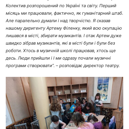
Колектив розпорошений по Україні та світу. Перший
місяць ми працювали, фактично, як гуманітарний штаб.
Але паралельно думали і над творчістю. Я сказав
нашому диригенту Артему Філенку, який всю окупацію
лишався в місті, збирати музикантів. І отак Артем дуже
швидко зібрав музикантів, які в місті були і були без
роботи. Хтось в музичній школі працював, хтось ще
десь. Люди прийшли і І ми одразу почали музичні
програми створювати”. – розповідає директор театру.