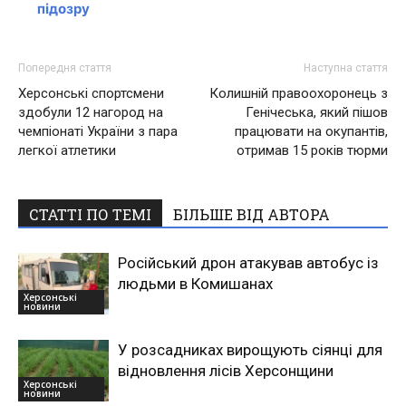
підозру
Попередня стаття
Наступна стаття
Херсонські спортсмени
Колишній правоохоронець з
здобули 12 нагород на
Генічеська, який пішов
чемпіонаті України з пара
працювати на окупантів,
легкої атлетики
отримав 15 років тюрми
СТАТТІ ПО ТЕМІ
БІЛЬШЕ ВІД АВТОРА
Російський дрон атакував автобус із
людьми в Комишанах
Херсонські
новини
У розсадниках вирощують сіянці для
відновлення лісів Херсонщини
Херсонські
новини