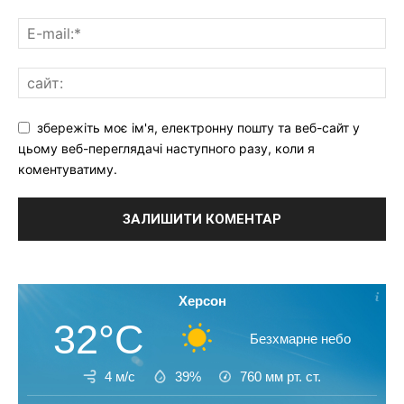
збережіть моє ім'я, електронну пошту та веб-сайт у
цьому веб-переглядачі наступного разу, коли я
коментуватиму.
Херсон
32°C
Безхмарне небо
4 м/с
39%
760
мм рт. ст.