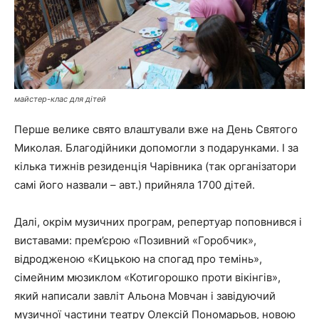
майстер-клас для дітей
Перше велике свято влаштували вже на День Святого
Миколая. Благодійники допомогли з подарунками. І за
кілька тижнів резиденція Чарівника (так організатори
самі його назвали – авт.) прийняла 1700 дітей.
Далі, окрім музичних програм, репертуар поповнився і
виставами: прем’єрою «Позивний «Горобчик»,
відродженою «Кицькою на спогад про темінь»,
сімейним мюзиклом «Котигорошко проти вікінгів»,
який написали завліт Альона Мовчан і завідуючий
музичної частини театру Олексій Пономарьов, новою