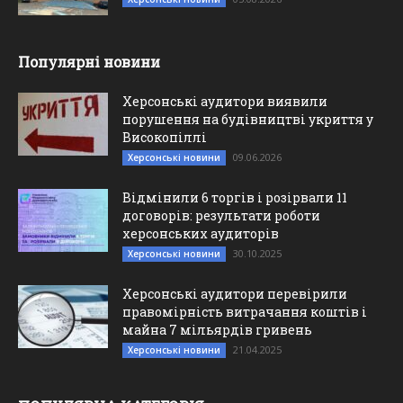
Популярні новини
Херсонські аудитори виявили
порушення на будівництві укриття у
Високопіллі
09.06.2026
Херсонські новини
Відмінили 6 торгів і розірвали 11
договорів: результати роботи
херсонських аудиторів
30.10.2025
Херсонські новини
Херсонські аудитори перевірили
правомірність витрачання коштів і
майна 7 мільярдів гривень
21.04.2025
Херсонські новини