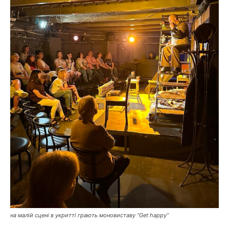
на малій сцені в укритті грають моновиставу “Get happy”