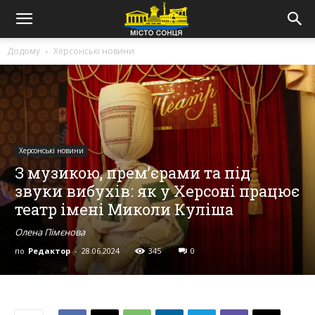
Додому
Херсонські новини
Херсонські новини
З музикою, прем’єрами та під
звуки вибухів: як у Херсоні працює
театр імені Миколи Куліша
Олена Пімєнова
по
Редактор
-
28.06.2024
345
0