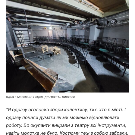
одна з маленьких сцен, де грають вистави
“Я одразу оголосив збори колективу, тих, хто в місті. І
одразу почали думати як ми можемо відновлювати
роботу. Бо окупанти викрали з театру всі інструменти,
навіть молотка не було. Костюми теж з собою забрали.