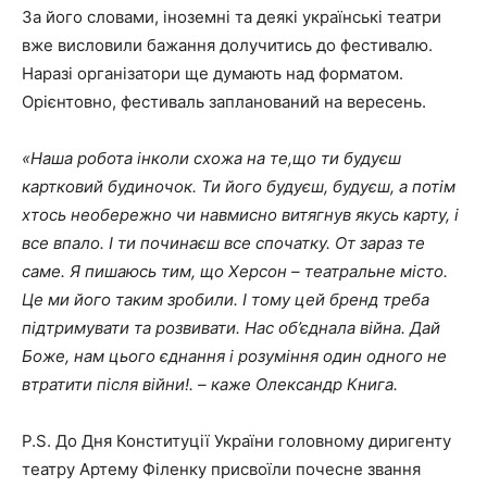
За його словами, іноземні та деякі українські театри
вже висловили бажання долучитись до фестивалю.
Наразі організатори ще думають над форматом.
Орієнтовно, фестиваль запланований на вересень.
«Наша робота інколи схожа на те,що ти будуєш
картковий будиночок. Ти його будуєш, будуєш, а потім
хтось необережно чи навмисно витягнув якусь карту, і
все впало. І ти починаєш все спочатку. От зараз те
саме. Я пишаюсь тим, що Херсон – театральне місто.
Це ми його таким зробили. І тому цей бренд треба
підтримувати та розвивати. Нас об’єднала війна. Дай
Боже, нам цього єднання і розуміння один одного не
втратити після війни!. – каже Олександр Книга.
P.S. До Дня Конституції України головному диригенту
театру Артему Філенку присвоїли почесне звання