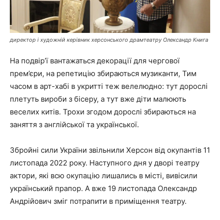
директор і художній керівник херсонського драмтеатру Олександр Книга
На подвір’ї вантажаться декорації для чергової
прем’єри, на репетицію збираються музиканти, Тим
часом в арт-хабі в укритті теж велелюдно: тут дорослі
плетуть вироби з бісеру, а тут вже діти малюють
веселих китів. Трохи згодом дорослі збираються на
заняття з англійської та української.
Збройні сили України звільнили Херсон від окупантів 11
листопада 2022 року. Наступного дня у дворі театру
актори, які всю окупацію лишались в місті, вивісили
український прапор. А вже 19 листопада Олександр
Андрійович зміг потрапити в приміщення театру.