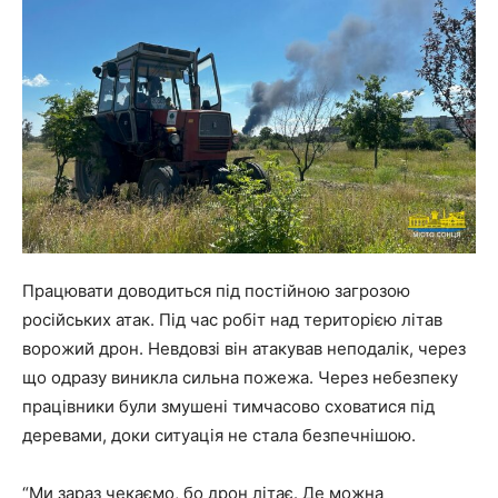
Працювати доводиться під постійною загрозою
російських атак. Під час робіт над територією літав
ворожий дрон. Невдовзі він атакував неподалік, через
що одразу виникла сильна пожежа. Через небезпеку
працівники були змушені тимчасово сховатися під
деревами, доки ситуація не стала безпечнішою.
“Ми зараз чекаємо, бо дрон літає. Де можна