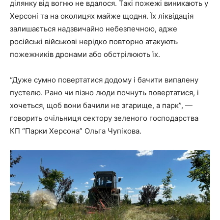
ділянку від вогню не вдалося. Такі пожежі виникають у
Херсоні та на околицях майже щодня. Їх ліквідація
залишається надзвичайно небезпечною, адже
російські військові нерідко повторно атакують
пожежників дронами або обстрілюють їх.
“Дуже сумно повертатися додому і бачити випалену
пустелю. Рано чи пізно люди почнуть повертатися, і
хочеться, щоб вони бачили не згарище, а парк”, —
говорить очільниця сектору зеленого господарства
КП “Парки Херсона” Ольга Чупікова.