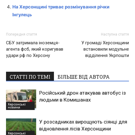
На Херсонщині триває розмінування річки
Інгулець
Попередня стаття
Наступна стаття
СБУ затримала іноземця-
У громаді Херсонщини
агента фсб, який коригував
встановили модульне
удари рф по Херсону
відділення Укрпошти
СТАТТІ ПО ТЕМІ
БІЛЬШЕ ВІД АВТОРА
Російський дрон атакував автобус із
людьми в Комишанах
Херсонські
новини
У розсадниках вирощують сіянці для
відновлення лісів Херсонщини
Херсонські