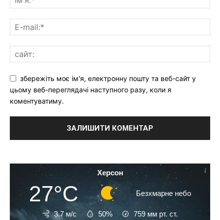
збережіть моє ім'я, електронну пошту та веб-сайт у
цьому веб-переглядачі наступного разу, коли я
коментуватиму.
Херсон
27°C
Безхмарне небо
3.7 м/с
50%
759
мм рт. ст.