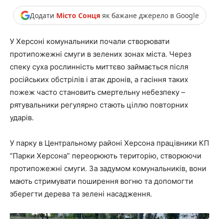
Додати
Місто Сонця
як бажане джерело в Google
У Херсоні комунальники почали створювати
протипожежні смуги в зелених зонах міста. Через
спеку суха рослинність миттєво займається після
російських обстрілів і атак дронів, а гасіння таких
пожеж часто становить смертельну небезпеку –
рятувальники регулярно стають ціллю повторних
ударів.
У парку в Центральному районі Херсона працівники КП
“Парки Херсона” переорюють територію, створюючи
протипожежні смуги. За задумом комунальників, вони
мають стримувати поширення вогню та допомогти
зберегти дерева та зелені насадження.