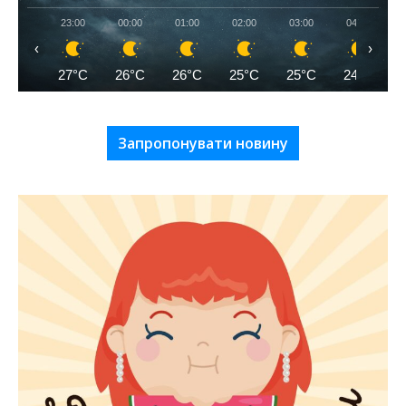
23:00
00:00
01:00
02:00
03:00
04:00
‹
›
27°C
26°C
26°C
25°C
25°C
24°C
Запропонувати новину