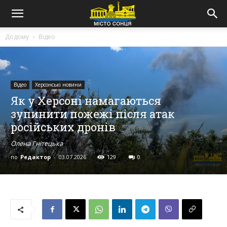
Додому
Відео
Відео
Херсонські новини
Як у Херсоні намагаються
зупинити пожежі після атак
російських дронів
Олена Гнітецька
по
Редактор
-
03.07.2026
129
0