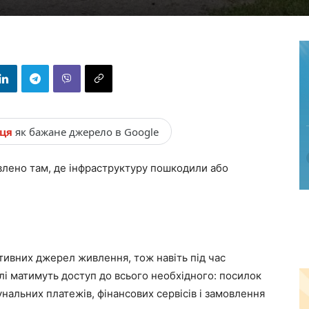
нця
як бажане джерело в Google
влено там, де інфраструктуру пошкодили або
тивних джерел живлення, тож навіть під час
лі матимуть доступ до всього необхідного: посилок
мунальних платежів, фінансових сервісів і замовлення