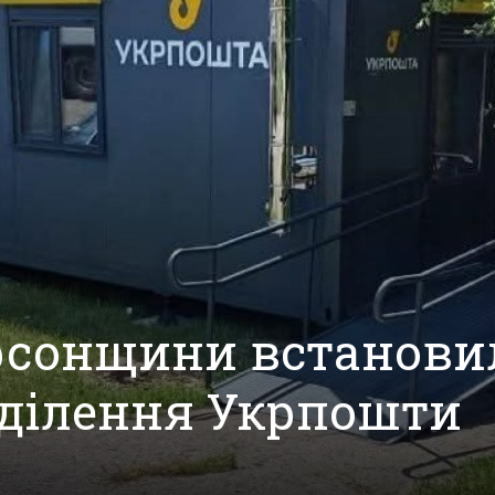
ерсонщини встанови
дділення Укрпошти