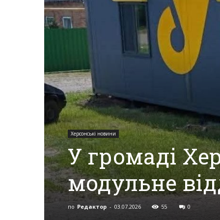
Херсона,
Херсонщини,
Події
Херсонські новини
У громаді Х
Херсон,
модульне ві
Херсонські
по
Редактор
-
03.07.2026
55
0