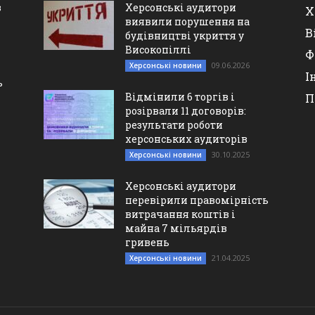
в
Херсонські аудитори
Х
виявили порушення на
В
будівництві укриття у
Високопіллі
Ф
09.06.2026
Херсонські новини
І
ь
Відмінили 6 торгів і
П
розірвали 11 договорів:
результати роботи
херсонських аудиторів
30.10.2025
Херсонські новини
Херсонські аудитори
перевірили правомірність
витрачання коштів і
майна 7 мільярдів
гривень
21.04.2025
Херсонські новини