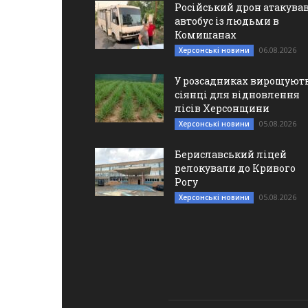
Російський дрон атакува
автобус із людьми в
Комишанах
06.08.2026
Херсонські новини
У розсадниках вирощуют
сіянці для відновлення
лісів Херсонщини
05.08.2026
Херсонські новини
Бериславський ліцей
релокували до Кривого
Рогу
05.08.2026
Херсонські новини