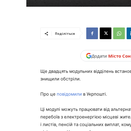
новини,
Україна.
Поділіться
Додати
Місто Со
Ще двадцять модульних відділень встано
знищили обстріли.
Про це
повідомили
в Укрпошті.
Ці модулі можуть працювати від альтерна
перебоїв з електроенергією місцеві жите
і листів, пенсій та соціальних виплат, ко