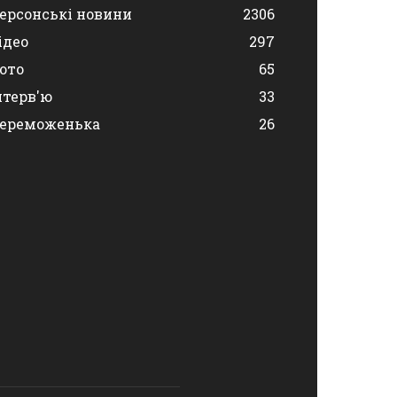
ерсонські новини
2306
ідео
297
ото
65
нтерв'ю
33
ереможенька
26