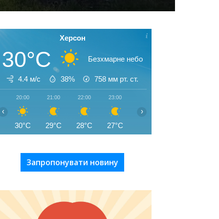
Херсон
30°C
Безхмарне небо
4.4 м/с
38%
758
мм рт. ст.
20:00
21:00
22:00
23:00
00:00
01:00
02:00
‹
›
30°C
29°C
28°C
27°C
26°C
25°C
25°C
Запропонувати новину