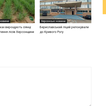
 новини
Херсонські новини
ках вирощують сіянці
Бериславський ліцей релокували
лення лісів Херсонщини
до Кривого Рогу