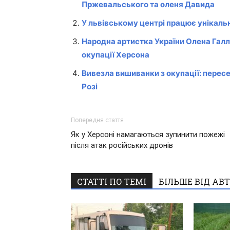
Пржевальського та оленя Давида
У львівському центрі працює унікаль
Народна артистка України Олена Галл-
окупації Херсона
Вивезла вишиванки з окупації: перес
Розі
Попередня стаття
Як у Херсоні намагаються зупинити пожежі
після атак російських дронів
СТАТТІ ПО ТЕМІ
БІЛЬШЕ ВІД АВ