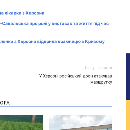
на лікарка з Херсона
Савальська про ролі у виставах та життя під час
еленка з Херсона відкрила крамницю в Кривому
Наступна стаття
У Херсоні російський дрон атакував
маршрутку
ТОРА