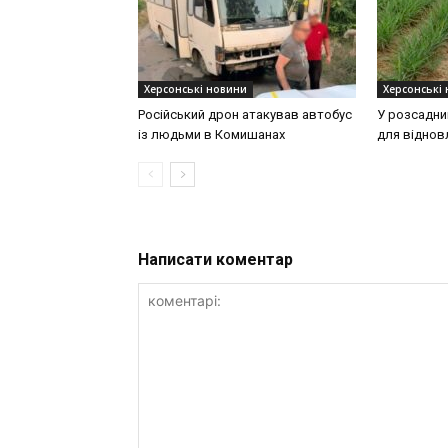
Херсонські новини
Херсонські
Російський дрон атакував автобус
У розсадни
із людьми в Комишанах
для віднов
Написати коментар