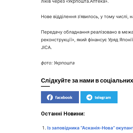
ліків через «Укрпошта.Аптека».
Нове відділення зʼявилось, у тому числі, 
Передачу обладнання реалізовано в межа
реконструкції», який фінансує Уряд Япон
JICA.
фото: Укрпошта
Слідкуйте за нами в соціальни
facebook
telegram
Останні Новини:
Із заповідника “Асканія-Нова” окупант