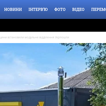
НОВИНИ
ІНТЕРВ’Ю
ФОТО
ВІДЕО
ПЕРЕМ
щини встановили модульне відділення Укрпошти