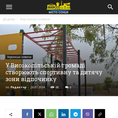
Додому
Херсонські новини
Херсонські новини
У Високопільській громаді
створюють спортивну та дитячу
зони відпочинку
по
Редактор
-
26.07.2024
68
0