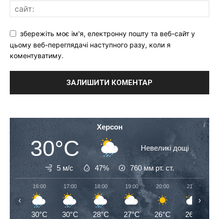
збережіть моє ім'я, електронну пошту та веб-сайт у
цьому веб-переглядачі наступного разу, коли я
коментуватиму.
Херсон
30°C
Невеликі дощі
5 м/с
47%
760
мм рт. ст.
16:00
17:00
18:00
19:00
20:00
21:00
‹
›
30°C
30°C
28°C
27°C
26°C
26°C