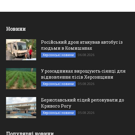
Новини
Російський дрон атакував автобус із
людьми в Комишанах
06.08.2026
Херсонські новини
У розсадниках вирощують сіянці для
відновлення лісів Херсонщини
05.08.2026
Херсонські новини
Бериславський ліцей релокували до
Кривого Рогу
05.08.2026
Херсонські новини
Популярні новини