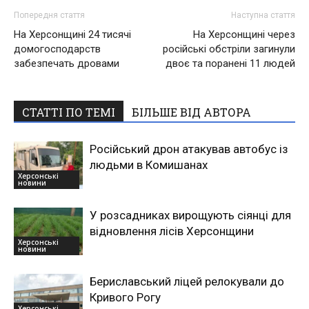
Попередня стаття
Наступна стаття
На Херсонщині 24 тисячі
На Херсонщині через
домогосподарств
російські обстріли загинули
забезпечать дровами
двоє та поранені 11 людей
СТАТТІ ПО ТЕМІ
БІЛЬШЕ ВІД АВТОРА
Російський дрон атакував автобус із
людьми в Комишанах
Херсонські
новини
У розсадниках вирощують сіянці для
відновлення лісів Херсонщини
Херсонські
новини
Бериславський ліцей релокували до
Кривого Рогу
Херсонські