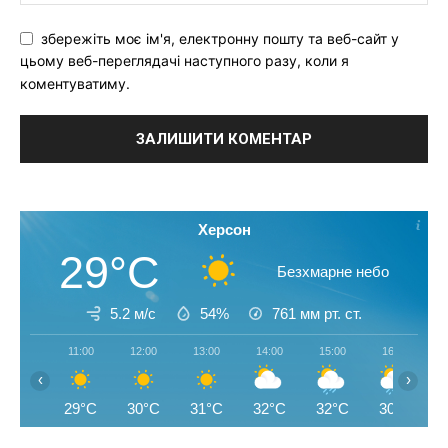
збережіть моє ім'я, електронну пошту та веб-сайт у
цьому веб-переглядачі наступного разу, коли я
коментуватиму.
Херсон
29°C
Безхмарне небо
5.2 м/с
54%
761
мм рт. ст.
11:00
12:00
13:00
14:00
15:00
16:00
‹
›
29°C
30°C
31°C
32°C
32°C
30°C