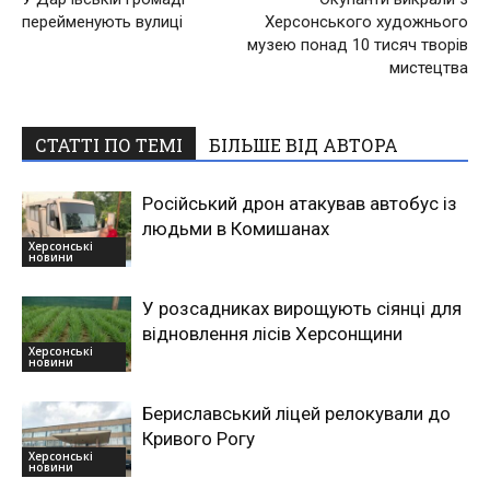
перейменують вулиці
Херсонського художнього
музею понад 10 тисяч творів
мистецтва
СТАТТІ ПО ТЕМІ
БІЛЬШЕ ВІД АВТОРА
Російський дрон атакував автобус із
людьми в Комишанах
Херсонські
новини
У розсадниках вирощують сіянці для
відновлення лісів Херсонщини
Херсонські
новини
Бериславський ліцей релокували до
Кривого Рогу
Херсонські
новини