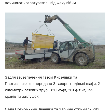
починають оговтуватись від жаху війни.
Задля забезпечення газом Киселівки та
Партизанського передано 3 газорозподільні шафи, 2
кілометри газових труб, 320 муфт, 261 фітінг, 155
кранів та заглушок.
Села Потьомкине, Іванівка та Зарічне отримали 293