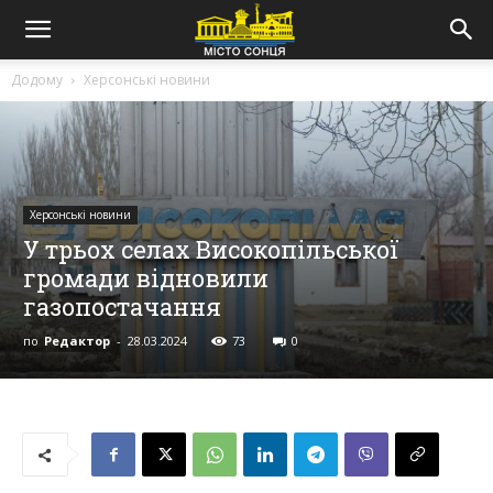
Додому
Херсонські новини
Херсонські новини
У трьох селах Високопільської
громади відновили
газопостачання
по
Редактор
-
28.03.2024
73
0