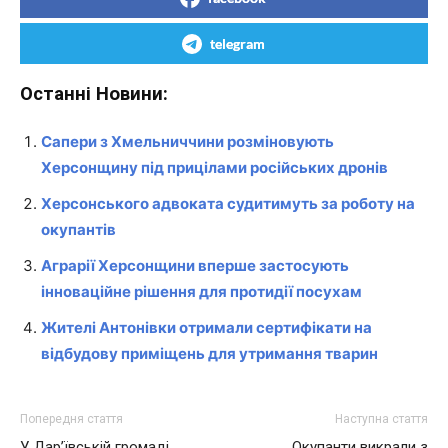
telegram
Останні Новини:
Сапери з Хмельниччини розміновують
Херсонщину під прицілами російських дронів
Херсонського адвоката судитимуть за роботу на
окупантів
Аграрії Херсонщини вперше застосують
інноваційне рішення для протидії посухам
Жителі Антонівки отримали сертифікати на
відбудову приміщень для утримання тварин
Попередня стаття
Наступна стаття
У Дар’ївській громаді
Окупанти викрали з