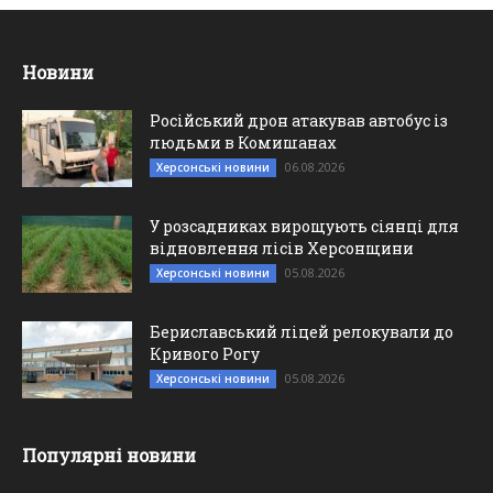
Новини
Російський дрон атакував автобус із
людьми в Комишанах
06.08.2026
Херсонські новини
У розсадниках вирощують сіянці для
відновлення лісів Херсонщини
05.08.2026
Херсонські новини
Бериславський ліцей релокували до
Кривого Рогу
05.08.2026
Херсонські новини
Популярні новини