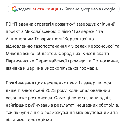
Додати
Місто Сонця
як бажане джерело в Google
ГО “Південна стратегія розвитку” завершує спільний
проєкт з Миколаївською філією “Газмережі” та
Акціонерним Товариством “Херсонгаз” по
відновленню газопостачання у 5 селах Херсонської та
Миколаївської областей. Серед них: Киселівка та
Партизанське Первомайської громади та Потьомкине,
Іванівка й Зарічне Високопільської громади.
Розмінування цих населених пунктів завершилося
лише пізньої осені 2023 року, коли опалювальний
сезон вже розпочався. Саме ці села зазнали одні з
найгірших руйнувань в результаті нещадних обстрілів,
так як були лінією розмежування між окупованими та
вільними територіями.