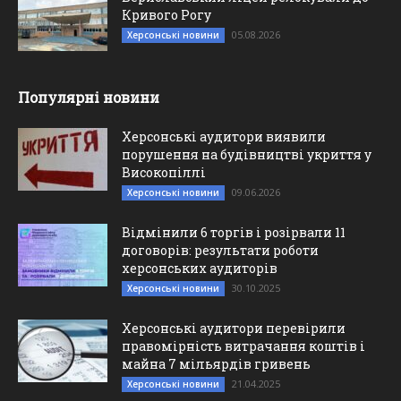
Кривого Рогу
05.08.2026
Херсонські новини
Популярні новини
Херсонські аудитори виявили
порушення на будівництві укриття у
Високопіллі
09.06.2026
Херсонські новини
Відмінили 6 торгів і розірвали 11
договорів: результати роботи
херсонських аудиторів
30.10.2025
Херсонські новини
Херсонські аудитори перевірили
правомірність витрачання коштів і
майна 7 мільярдів гривень
21.04.2025
Херсонські новини