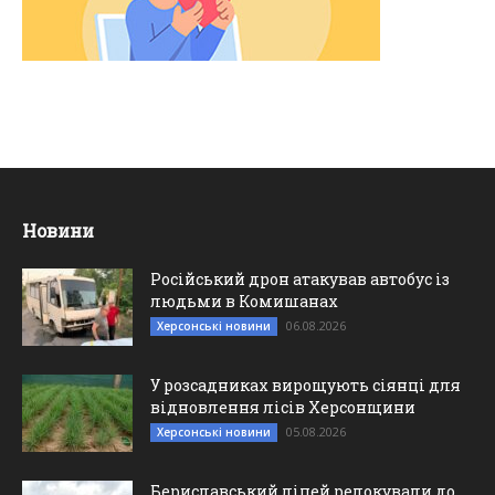
Новини
Російський дрон атакував автобус із
людьми в Комишанах
06.08.2026
Херсонські новини
У розсадниках вирощують сіянці для
відновлення лісів Херсонщини
05.08.2026
Херсонські новини
Бериславський ліцей релокували до