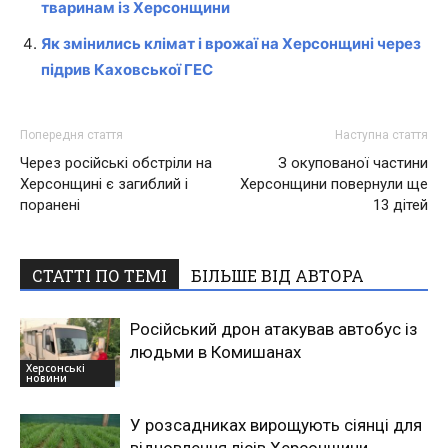
тваринам із Херсонщини
Як змінились клімат і врожаї на Херсонщині через
підрив Каховської ГЕС
Попередня стаття
Наступна стаття
Через російські обстріли на
З окупованої частини
Херсонщині є загиблий і
Херсонщини повернули ще
поранені
13 дітей
СТАТТІ ПО ТЕМІ
БІЛЬШЕ ВІД АВТОРА
Російський дрон атакував автобус із
людьми в Комишанах
Херсонські
новини
У розсадниках вирощують сіянці для
відновлення лісів Херсонщини