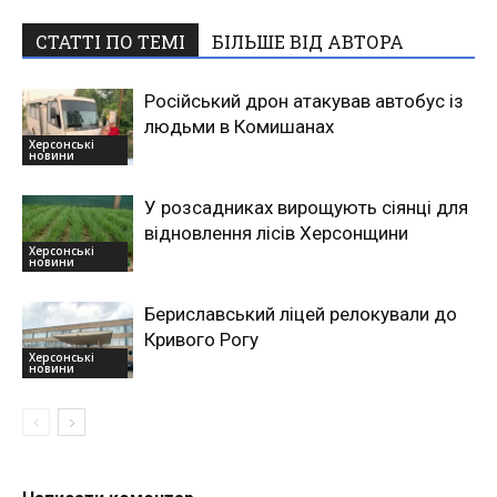
СТАТТІ ПО ТЕМІ
БІЛЬШЕ ВІД АВТОРА
Російський дрон атакував автобус із
людьми в Комишанах
Херсонські
новини
У розсадниках вирощують сіянці для
відновлення лісів Херсонщини
Херсонські
новини
Бериславський ліцей релокували до
Кривого Рогу
Херсонські
новини