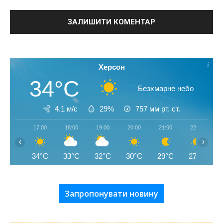
Херсон
34°C
Безхмарне небо
4.1 м/с
29%
757
мм рт. ст.
17:00
18:00
19:00
20:00
21:00
22:00
‹
›
34°C
33°C
32°C
30°C
29°C
27°C
Запропонувати новину