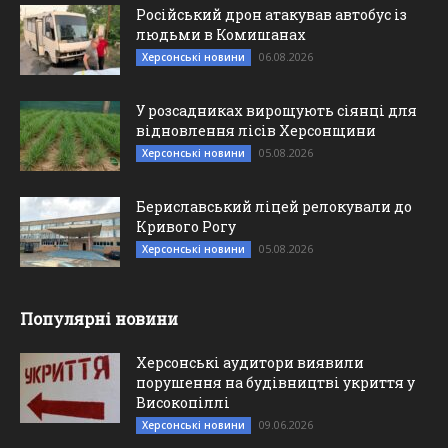
Російський дрон атакував автобус із
людьми в Комишанах
06.08.2026
Херсонські новини
У розсадниках вирощують сіянці для
відновлення лісів Херсонщини
05.08.2026
Херсонські новини
Бериславський ліцей релокували до
Кривого Рогу
05.08.2026
Херсонські новини
Популярні новини
Херсонські аудитори виявили
порушення на будівництві укриття у
Високопіллі
09.06.2026
Херсонські новини