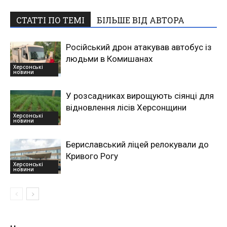
СТАТТІ ПО ТЕМІ
БІЛЬШЕ ВІД АВТОРА
Російський дрон атакував автобус із
людьми в Комишанах
Херсонські
новини
У розсадниках вирощують сіянці для
відновлення лісів Херсонщини
Херсонські
новини
Бериславський ліцей релокували до
Кривого Рогу
Херсонські
новини