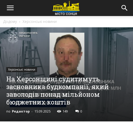
Додому
Херсонські новини
Херсонські новини
На Херсонщині судитимуть
засновника будкомпанії, який
заволодів понад мільйоном
бюджетних коштів
по
Редактор
-
15.09.2025
149
0