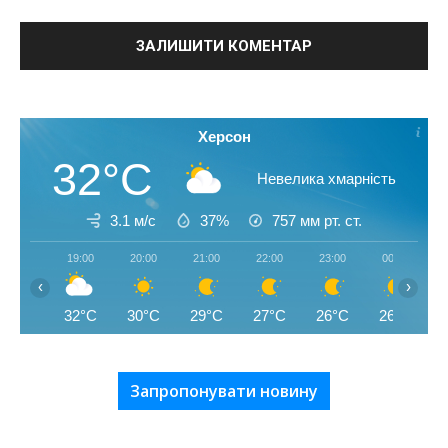
Херсон
32°C
Невелика хмарність
3.1 м/с
37%
757
мм рт. ст.
19:00
20:00
21:00
22:00
23:00
00:00
‹
›
32°C
30°C
29°C
27°C
26°C
26°C
Запропонувати новину