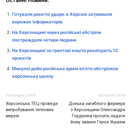
Останні Новини:
Готували ракетні удари: в Херсоні затримали
ворожих інформаторів
На Херсонщині через російські обстріли
постраждали чотири людини
На Херсонщині за грантові кошти реалізують 13
проєктів
Минулої доби російська армія вп’яте обстріляла
херсонську школу
Попередня стаття
Наступна стаття
Херсонська ТЕЦ проведе
Донька загиблого фермера
випробування теплових
з Херсонщини Олександра
мереж
Гордієнка просить надати
йому звання Героя України