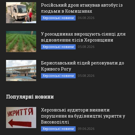
Російський дрон атакував автобус із
людьми в Комишанах
06.08.2026
Херсонські новини
У розсадниках вирощують сіянці для
відновлення лісів Херсонщини
05.08.2026
Херсонські новини
Бериславський ліцей релокували до
Кривого Рогу
05.08.2026
Херсонські новини
Популярні новини
Херсонські аудитори виявили
порушення на будівництві укриття у
Високопіллі
09.06.2026
Херсонські новини