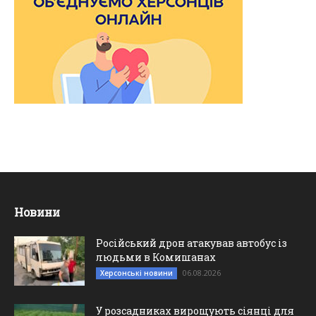
Новини
Російський дрон атакував автобус із
людьми в Комишанах
06.08.2026
Херсонські новини
У розсадниках вирощують сіянці для