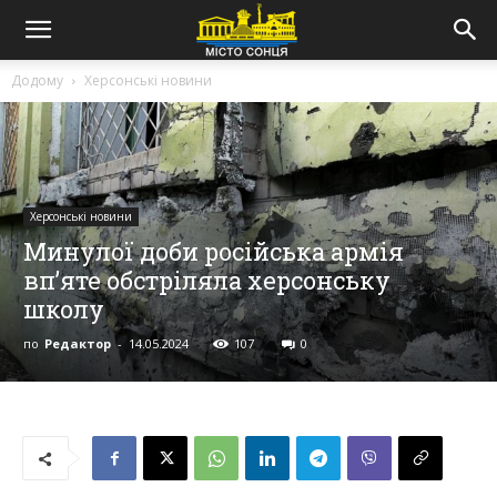
Додому
Херсонські новини
Херсонські новини
Минулої доби російська армія
вп’яте обстріляла херсонську
школу
по
Редактор
-
14.05.2024
107
0