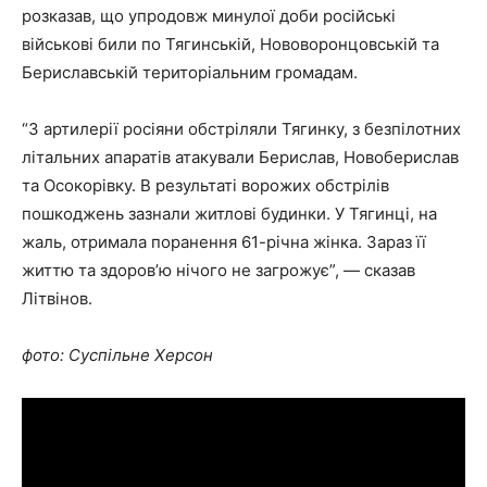
розказав, що упродовж минулої доби російські
військові били по Тягинській, Нововоронцовській та
Бериславській територіальним громадам.
“З артилерії росіяни обстріляли Тягинку, з безпілотних
літальних апаратів атакували Берислав, Новоберислав
та Осокорівку. В результаті ворожих обстрілів
пошкоджень зазнали житлові будинки. У Тягинці, на
жаль, отримала поранення 61-річна жінка. Зараз її
життю та здоров’ю нічого не загрожує”, — сказав
Літвінов.
фото: Суспільне Херсон