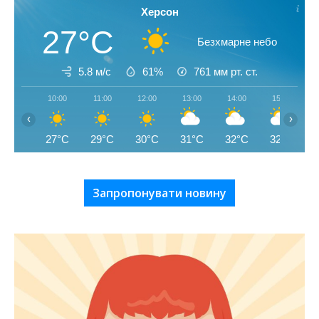
Херсон
27°C
Безхмарне небо
5.8 м/с
61%
761
мм рт. ст.
10:00
11:00
12:00
13:00
14:00
15:00
‹
›
27°C
29°C
30°C
31°C
32°C
32°C
Запропонувати новину