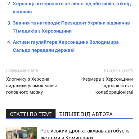
Херсонці потерпають не лише від обстрілів, а й від
шахраїв
Звання та нагороди: Президент України відзначив
11 медиків з Херсонщини
Активи гауляйтера Херсонщини Володимира
Сальдо передали державі
Попередня стаття
Наступна стаття
Хлопчику з Херсона
Фермера з Херсонщини
видалили уламок міни з
підозрюють в
головного мозку
колабораціонізмі
СТАТТІ ПО ТЕМІ
БІЛЬШЕ ВІД АВТОРА
Російський дрон атакував автобус із
людьми в Комишанах