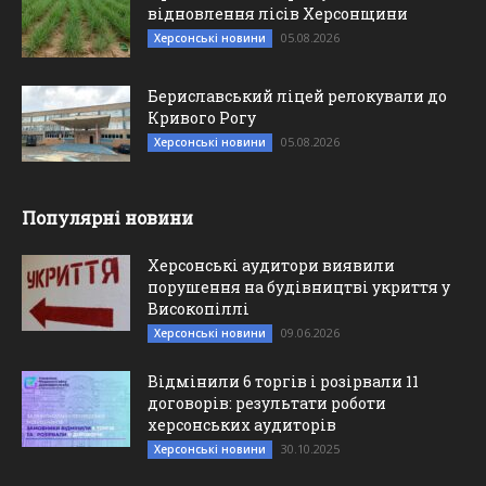
відновлення лісів Херсонщини
05.08.2026
Херсонські новини
Бериславський ліцей релокували до
Кривого Рогу
05.08.2026
Херсонські новини
Популярні новини
Херсонські аудитори виявили
порушення на будівництві укриття у
Високопіллі
09.06.2026
Херсонські новини
Відмінили 6 торгів і розірвали 11
договорів: результати роботи
херсонських аудиторів
30.10.2025
Херсонські новини