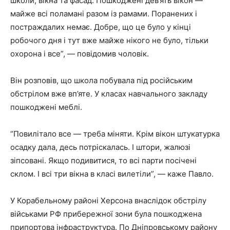
школи, вікна та фасад. Пошкоджені дев’ять вікон —
майже всі поламані разом із рамами. Поранених і
постраждалих немає. Добре, що це було у кінці
робочого дня і тут вже майже нікого не було, тільки
охорона і все”, — повідомив чоловік.
Він розповів, що школа побувала під російським
обстрілом вже вп’яте. У класах навчального закладу
пошкоджені меблі.
“Повилітало все — треба міняти. Крім вікон штукатурка
осадку дала, десь потріскалась. І штори, жалюзі
зіпсовані. Якщо подивитися, то всі парти посічені
склом. І всі три вікна в класі вилетіли”, — каже Павло.
У Корабельному районі Херсона внаслідок обстрілу
військами РФ прибережної зони була пошкоджена
припортова інфраструктура. По Дніпровському району