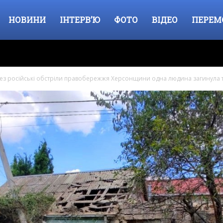
НОВИНИ
ІНТЕРВ’Ю
ФОТО
ВІДЕО
ПЕРЕМ
ез російські обстріли правобережжя Херсонщини одна людина загинула та