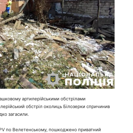
Ромашковому артилерійськими обстрілами
илерійський обстріл околиць Білозерки спричинив
дко загасили.
FPV по Велетенському, пошкоджено приватний