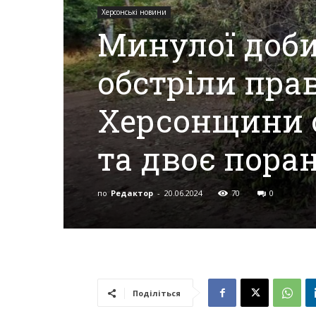
Херсонські новини
Минулої доби
Херсона,
обстріли пр
Херсонщини,
Херсонщини 
та двоє пора
Події
по
Редактор
-
20.06.2024
70
0
Херсон,
Херсонські
Поділіться