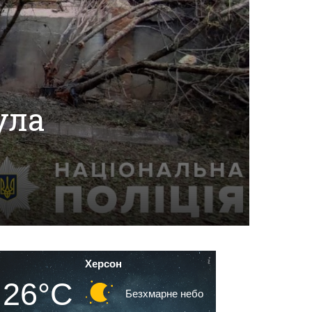
ула
Херсон
26°C
Безхмарне небо