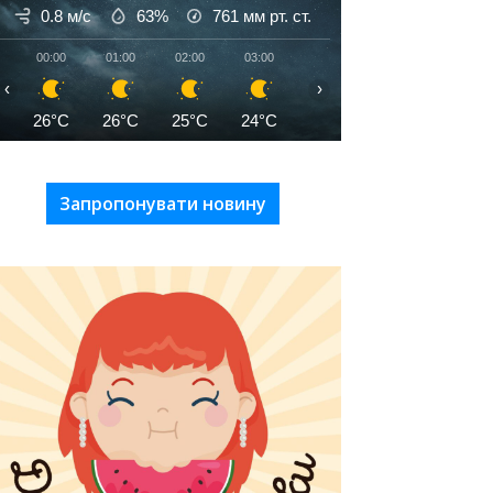
0.8 м/с
63%
761
мм рт. ст.
00:00
01:00
02:00
03:00
04:00
05:00
06:00
‹
›
26°C
26°C
25°C
24°C
24°C
23°C
23°C
Запропонувати новину