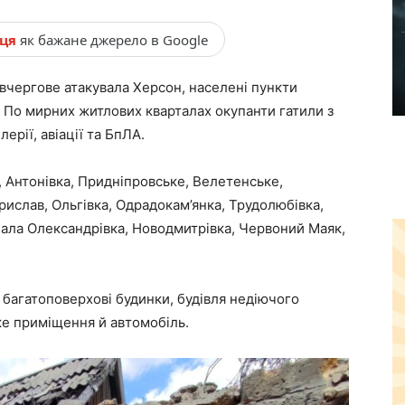
нця
як бажане джерело в Google
 вчергове атакувала Херсон, населені пункти
 По мирних житлових кварталах окупанти гатили з
ерії, авіації та БпЛА.
 Антонівка, Придніпровське, Велетенське,
рислав, Ольгівка, Одрадокам’янка, Трудолюбівка,
ала Олександрівка, Новодмитрівка, Червоний Маяк,
багатоповерхові будинки, будівля недіючого
ке приміщення й автомобіль.