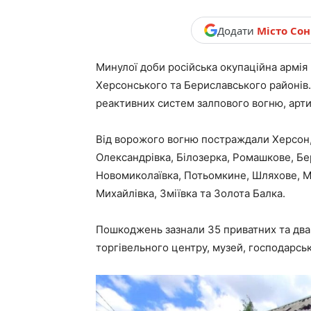
новини,
Додати
Місто Со
Минулої доби російська окупаційна армія
Україна.
Херсонського та Бериславського районів.
реактивних систем залпового вогню, артил
Від ворожого вогню постраждали Херсон,
Олександрівка, Білозерка, Ромашкове, Бе
Новомиколаївка, Потьомкине, Шляхове, М
Михайлівка, Зміївка та Золота Балка.
Пошкоджень зазнали 35 приватних та два 
торгівельного центру, музей, господарсь