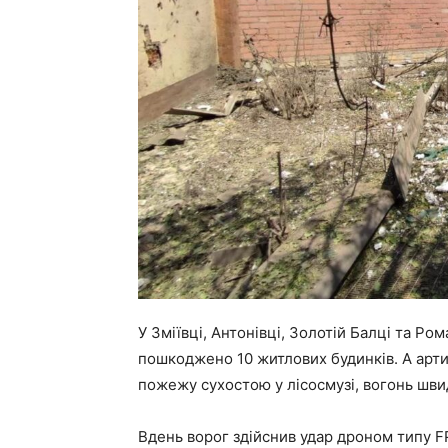
У Зміївці, Антонівці, Золотій Балці та 
пошкоджено 10 житлових будинків. А арт
пожежу сухостою у лісосмузі, вогонь шви
Вдень ворог здійснив удар дроном типу 