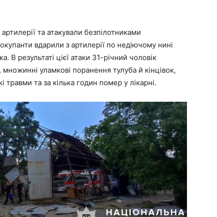
 артилерії та атакували безпілотниками
 окупанти вдарили з артилерії по недіючому нині
. В результаті цієї атаки 31-річний чоловік
 множинні уламкові поранення тулуба й кінцівок,
 травми та за кілька годин помер у лікарні.