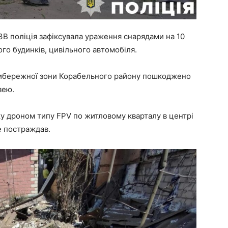
ЗВ поліція зафіксувала ураження снарядами на 10
го будинків, цивільного автомобіля.
прибережної зони Корабельного району пошкоджено
зею.
аку дроном типу FPV по житловому кварталу в центрі
не постраждав.