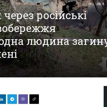
 через російські
авобережжя
одна людина загин
нені