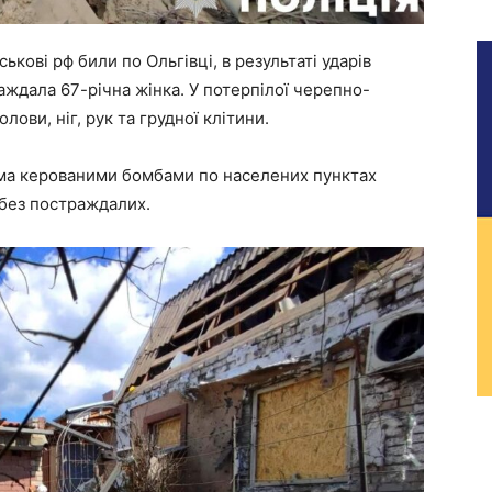
кові рф били по Ольгівці, в результаті ударів
ждала 67-річна жінка. У потерпілої черепно-
лови, ніг, рук та грудної клітини.
ятьма керованими бомбами по населених пунктах
 без постраждалих.