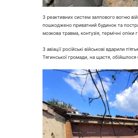
З реактивних систем залпового вогню війсь
пошкоджено приватний будинок та постра
мозкова травма, контузія, термічні опіки го
З авіації російські військові вдарили п’
Тягинської громади, на щастя, обійшлося