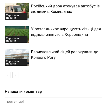
Російський дрон атакував автобус із
людьми в Комишанах
Херсонські
новини
У розсадниках вирощують сіянці для
відновлення лісів Херсонщини
Херсонські
новини
Бериславський ліцей релокували до
Кривого Рогу
Херсонські
новини
Написати коментар