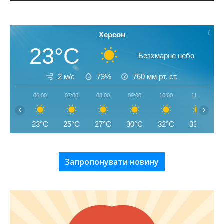
Херсон
23°C
Безхмарне небо
2 м/с
73%
760
мм рт. ст.
06:00
07:00
08:00
09:00
10:00
11:00
‹
›
23°C
25°C
27°C
30°C
32°C
33°C
Запропонувати новину