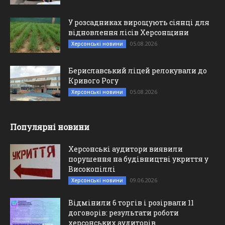
У розсадниках вирощують сіянці для
відновлення лісів Херсонщини
05.08.2026
Херсонські новини
Бериславський ліцей релокували до
Кривого Рогу
05.08.2026
Херсонські новини
Популярні новини
Херсонські аудитори виявили
порушення на будівництві укриття у
Високопіллі
09.06.2026
Херсонські новини
Відмінили 6 торгів і розірвали 11
договорів: результати роботи
херсонських аудиторів