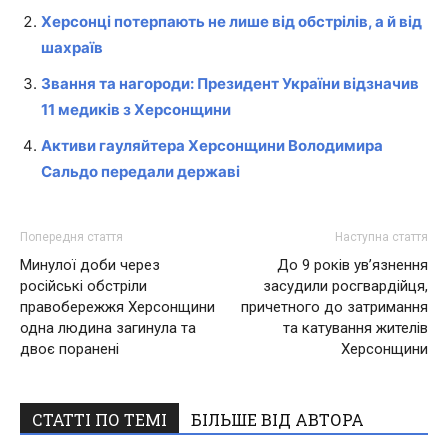
Херсонці потерпають не лише від обстрілів, а й від
шахраїв
Звання та нагороди: Президент України відзначив
11 медиків з Херсонщини
Активи гауляйтера Херсонщини Володимира
Сальдо передали державі
Попередня стаття
Наступна стаття
Минулої доби через
До 9 років ув’язнення
російські обстріли
засудили росгвардійця,
правобережжя Херсонщини
причетного до затримання
одна людина загинула та
та катування жителів
двоє поранені
Херсонщини
СТАТТІ ПО ТЕМІ
БІЛЬШЕ ВІД АВТОРА