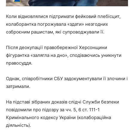
Коли відмовлялися підтримати фейковий плебісцит,
колаборантка погрожувала «здати» незгодних
озброєним рашистам, які супроводжували її.
Після деокупації правобережної Херсонщини
фігурантка «залягла на дно», сподіваючись уникнути
правосуддя.
Однак, співробітники СБУ задокументували її злочини і
затримали.
На підставі зібраних доказів слідчі Служби безпеки
повідомили про підозру за чч. 5, 6 ст. 111-1
Кримінального кодексу України (колабораційна
діяльність).