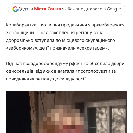
Додати
Місто Сонця
як бажане джерело в Google
Колаборантка – колишня продавчиня з правобережжя
Херсонщини. Після захоплення регіону вона
добровільно вступила до місцевого окупаційного
«виборчкому», де її призначили «секретарем».
Під час псевдореферендуму рф жінка обходила двори
односельців, від яких вимагала «проголосувати за
приєднання» регіону до складу росії.