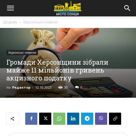
Додому
Херсонські новини
Херсонські новини
Громади Херсонщини зібрали
майже 11 мільйонів гривень
акцизного податку
по
Редактор
-
12.10.2023
30
0