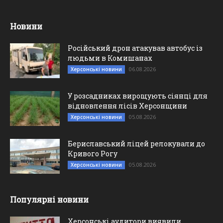
Новини
Російський дрон атакував автобус із
людьми в Комишанах
06.08.2026
Херсонські новини
У розсадниках вирощують сіянці для
відновлення лісів Херсонщини
05.08.2026
Херсонські новини
Бериславський ліцей релокували до
Кривого Рогу
05.08.2026
Херсонські новини
Популярні новини
Херсонські аудитори виявили