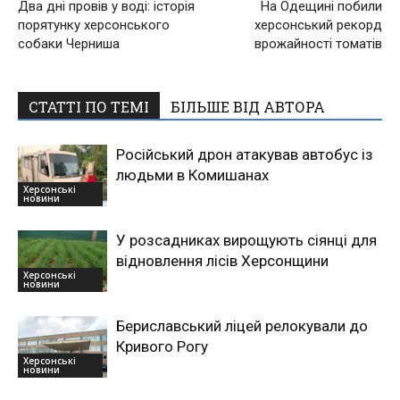
Два дні провів у воді: історія
На Одещині побили
порятунку херсонського
херсонський рекорд
собаки Черниша
врожайності томатів
СТАТТІ ПО ТЕМІ
БІЛЬШЕ ВІД АВТОРА
Російський дрон атакував автобус із
людьми в Комишанах
Херсонські
новини
У розсадниках вирощують сіянці для
відновлення лісів Херсонщини
Херсонські
новини
Бериславський ліцей релокували до
Кривого Рогу
Херсонські
новини