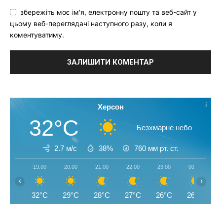
збережіть моє ім'я, електронну пошту та веб-сайт у
цьому веб-переглядачі наступного разу, коли я
коментуватиму.
Херсон
32°C
Безхмарне небо
2.7 м/с
38%
760
мм рт. ст.
19:00
20:00
21:00
22:00
23:00
00:00
‹
›
32°C
29°C
28°C
27°C
26°C
26°C