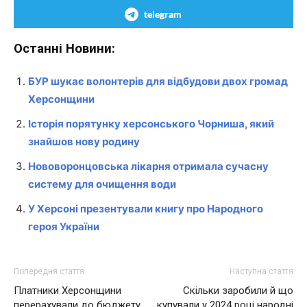
telegram
Останні Новини:
БУР шукає волонтерів для відбудови двох громад
Херсонщини
Історія порятунку херсонського Чорниша, який
знайшов нову родину
Нововоронцовська лікарня отримала сучасну
систему для очищення води
У Херсоні презентували книгу про Народного
героя України
Попередня стаття
Наступна стаття
Платники Херсонщини
Скільки заробили й що
перерахували до бюджету
купували у 2024 році народні