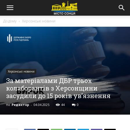
Додому
Херсонські новини
Херсонські новини
За матеріалами ДБР трьох
колаборантів з Херсонщини
засудили до 15 років ув’язнення
по
Редактор
-
04.04.2025
44
0