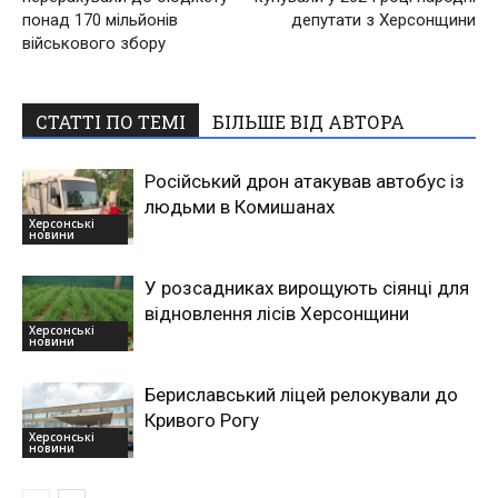
понад 170 мільйонів
депутати з Херсонщини
військового збору
СТАТТІ ПО ТЕМІ
БІЛЬШЕ ВІД АВТОРА
Російський дрон атакував автобус із
людьми в Комишанах
Херсонські
новини
У розсадниках вирощують сіянці для
відновлення лісів Херсонщини
Херсонські
новини
Бериславський ліцей релокували до
Кривого Рогу
Херсонські
новини