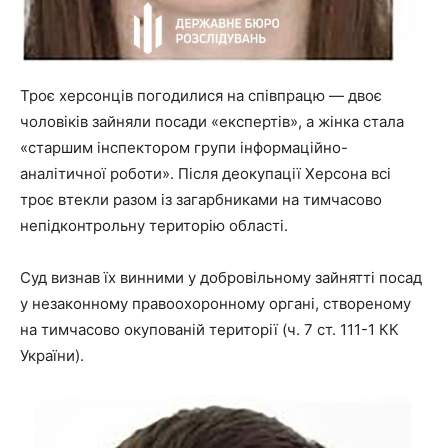
Троє херсонців погодилися на співпрацю — двоє
чоловіків зайняли посади «експертів», а жінка стала
«старшим інспектором групи інформаційно-
аналітичної роботи». Після деокупації Херсона всі
троє втекли разом із загарбниками на тимчасово
непідконтрольну територію області.
Суд визнав їх винними у добровільному зайнятті посад
у незаконному правоохоронному органі, створеному
на тимчасово окупованій території (ч. 7 ст. 111-1 КК
України).