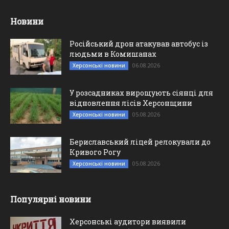
Новини
Російський дрон атакував автобус із
людьми в Комишанах
06.08.2026
Херсонські новини
У розсадниках вирощують сіянці для
відновлення лісів Херсонщини
05.08.2026
Херсонські новини
Бериславський ліцей релокували до
Кривого Рогу
05.08.2026
Херсонські новини
Популярні новини
Херсонські аудитори виявили