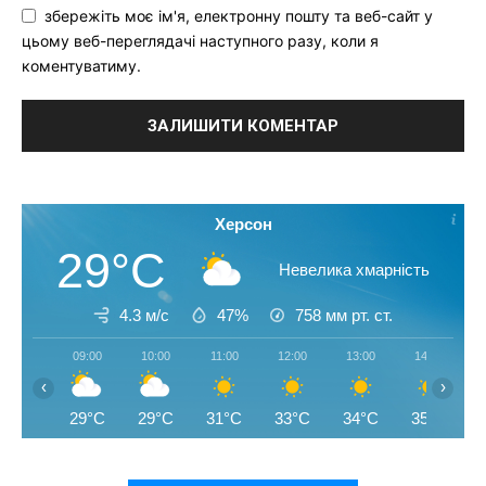
збережіть моє ім'я, електронну пошту та веб-сайт у
цьому веб-переглядачі наступного разу, коли я
коментуватиму.
Херсон
29°C
Невелика хмарність
4.3 м/с
47%
758
мм рт. ст.
09:00
10:00
11:00
12:00
13:00
14:00
‹
›
29°C
29°C
31°C
33°C
34°C
35°C