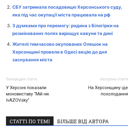
СБУ затримала посадовицю Херсонського суду,
яка під час окупації міста працювала на рф
З думками про перемогу: родина з Білогірки на
розмінованих полях вирощує кавуни та дині
Жителі тимчасово окупованих Олешок на
Херсонщині провели в Одесі акцію до дня
заснування міста
Попередня стаття
Наступна стаття
У Херсоні показали
На Херсонщину іде
моновиставу “Мій нік
похолодання
IvAZOVsky”
СТАТТІ ПО ТЕМІ
БІЛЬШЕ ВІД АВТОРА