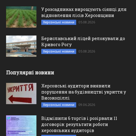
У розсадниках вирощують сіянці для
відновлення лісів Херсонщини
05.08.2026
Херсонські новини
Бериславський ліцей релокували до
Кривого Рогу
05.08.2026
Херсонські новини
Популярні новини
Херсонські аудитори виявили
порушення на будівництві укриття у
Високопіллі
09.06.2026
Херсонські новини
Відмінили 6 торгів і розірвали 11
договорів: результати роботи
херсонських аудиторів