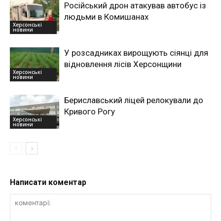
Російський дрон атакував автобус із
людьми в Комишанах
Херсонські
новини
У розсадниках вирощують сіянці для
відновлення лісів Херсонщини
Херсонські
новини
Бериславський ліцей релокували до
Кривого Рогу
Херсонські
новини
Написати коментар