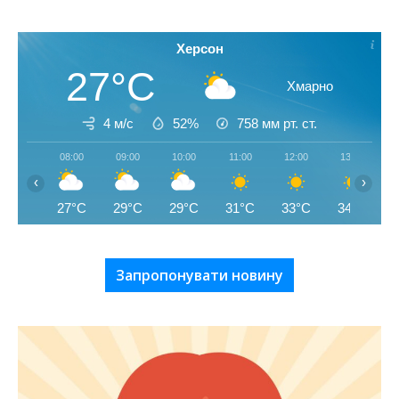
Херсон
27°C
Хмарно
4 м/с
52%
758
мм рт. ст.
08:00
09:00
10:00
11:00
12:00
13:00
‹
›
27°C
29°C
29°C
31°C
33°C
34°C
Запропонувати новину