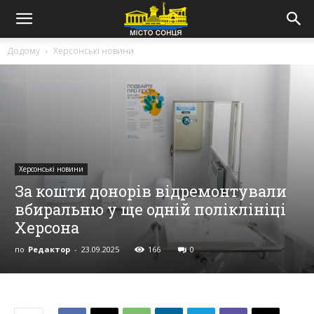
Додому
Херсонські новини
Херсонські новини
За кошти донорів відремонтували
вбиральню у ще одній поліклініці
Херсона
по
Редактор
-
23.09.2025
166
0