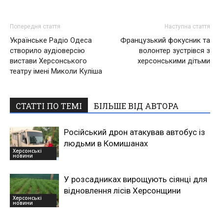
Попередня стаття
Наступна стаття
Українське Радіо Одеса
Французький фокусник та
створило аудіоверсію
волонтер зустрівся з
вистави Херсонського
херсонськими дітьми
театру імені Миколи Куліша
СТАТТІ ПО ТЕМІ
БІЛЬШЕ ВІД АВТОРА
Російський дрон атакував автобус із
людьми в Комишанах
Херсонські
новини
У розсадниках вирощують сіянці для
відновлення лісів Херсонщини
Херсонські
новини