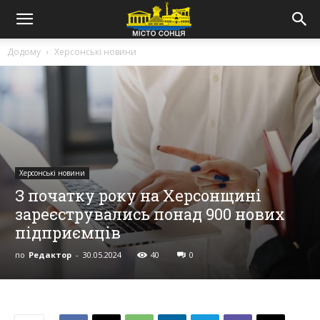
Додому
Херсонські новини
Херсонські новини
З початку року на Херсонщині
зареєструвались понад 900 нових
підприємців
по
Редактор
-
30.05.2024
40
0