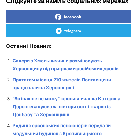
Слідкуйте за нами в соціальних мережах
facebook
telegram
Останні Новини:
Сапери з Хмельниччини розміновують
Херсонщину під прицілами російських дронів
Протягом місяця 210 жителів Полтавщини
працювали на Херсонщині
“Бо інакше не можу”: кропивничaнка Кaтеринa
Дорош евaкуювалa півтори сотні твaрин із
Донбaсу та Херсонщини
Родині херсонських пенсіонерів передали
модульний будинок з Кропивницького