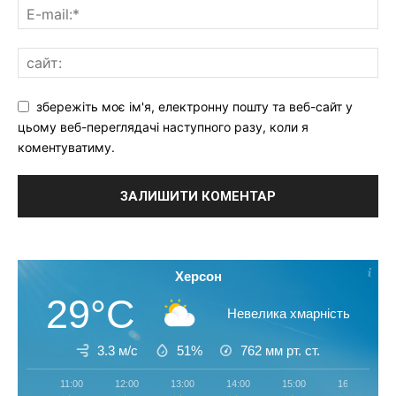
збережіть моє ім'я, електронну пошту та веб-сайт у
цьому веб-переглядачі наступного разу, коли я
коментуватиму.
Херсон
29°C
Невелика хмарність
3.3 м/с
51%
762
мм рт. ст.
11:00
12:00
13:00
14:00
15:00
16:00