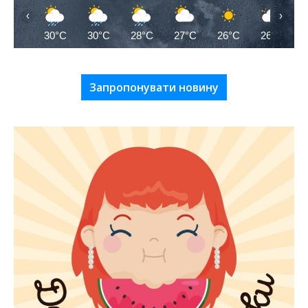
‹
›
30°C
30°C
28°C
27°C
26°C
26°C
Запропонувати новину