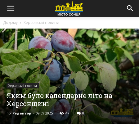
Додому
Херсонські новини
Херсонські новини
Яким було календарне літо на
Херсонщині
по
Редактор
-
09.09.2025
47
0