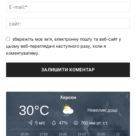
збережіть моє ім'я, електронну пошту та веб-сайт у
цьому веб-переглядачі наступного разу, коли я
коментуватиму.
Херсон
30°C
Невеликі дощі
5 м/с
47%
760
мм рт. ст.
16:00
17:00
18:00
19:00
20:00
21:00