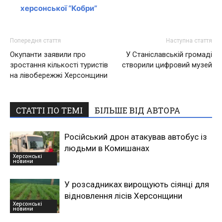
херсонської “Кобри”
Попередня стаття
Наступна стаття
Окупанти заявили про
У Станіславській громаді
зростання кількості туристів
створили цифровий музей
на лівобережжі Херсонщини
СТАТТІ ПО ТЕМІ
БІЛЬШЕ ВІД АВТОРА
Російський дрон атакував автобус із
людьми в Комишанах
Херсонські
новини
У розсадниках вирощують сіянці для
відновлення лісів Херсонщини
Херсонські
новини