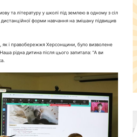
ову та літературу у школі під землею в одному з сіл
з дистанційної форми навчання на змішану підвищив
о, як і правобережжя Херсонщини, було визволене
Наша рідна дитина після цього запитала: “А ви
а.