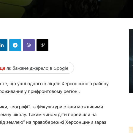
нця
як бажане джерело в Google
 те, що учні одного з ліцеїв Херсонського району
проживання у прифронтовому регіоні.
ізики, географії та фізкультури стали можливими
дземну школу. Таким чином діти перейшли на
 під землею” на правобережжі Херсонщини зараз