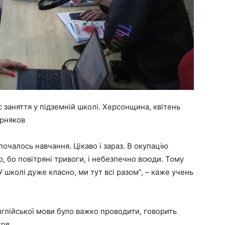
с заняття у підземній школі. Херсонщина, квітень
орняков
зпочалось навчання. Цікаво і зараз. В окупацію
о, бо повітряні тривоги, і небезпечно всюди. Тому
 школі дуже класно, ми тут всі разом”, – каже учень
нглійської мови було важко проводити, говорить
ов.