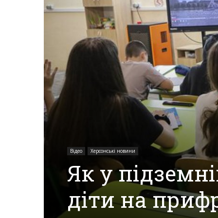
Херсона,
Херсонщини,
Події
Херсон,
Відео
Херсонські новини
Як у підземн
Херсонські
діти на приф