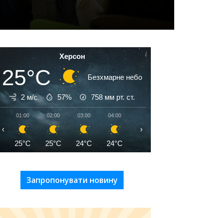
Херсон
25°C
Безхмарне небо
2 м/с
57%
758
мм рт. ст.
01:00
02:00
03:00
04:00
05:00
06:00
07:00
‹
›
25°C
25°C
24°C
24°C
24°C
24°C
25°C
Запропонувати новину