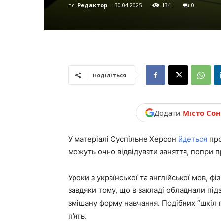
по
Редактор
-
30.04.2025
134
0
новини,
Україна.
Поділіться
Додати
Місто Со
У матеріалі Суспільне Херсон
йдеться
про
можуть очно відвідувати заняття, попри 
Уроки з української та англійської мов, ф
завдяки тому, що в закладі обладнали пі
змішану форму навчання. Подібних “шкіл
п’ять.