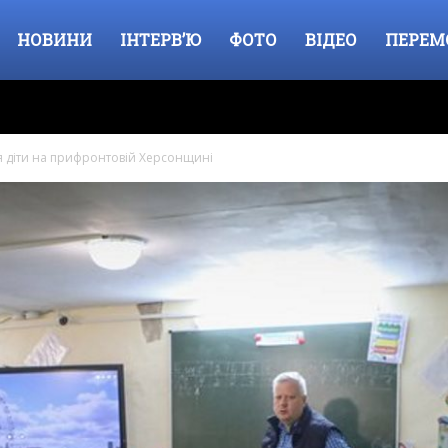
НОВИНИ
ІНТЕРВ’Ю
ФОТО
ВІДЕО
ПЕРЕМ
ся діти на прифронтовій Херсонщині