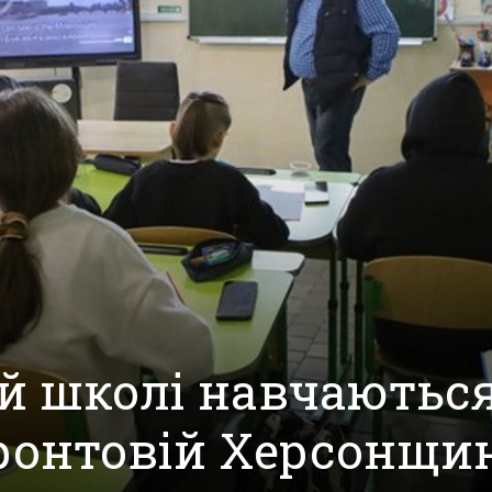
ій школі навчаютьс
ронтовій Херсонщи