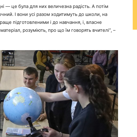
ні — це була для них величезна радість. А потім
чний. І вони усі разом ходитимуть до школи, на
раще підготовленими і до навчання, і, власне
атеріал, розуміють, про що їм говорять вчителі”, –