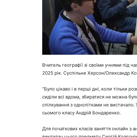
Вчитель географії зі своїми учнями під ча
2025 рік. Суспільне Херсон/Олександр К
“Було цікаво і в перші дні, коли тільки ро
сиділи всі вдома, збиратися не можна бул
спілкування з однолітками не вистачало. У
сьомого класу Андрій Бондаренко.
Для початкових класів заняття онлайн з а
викладач цього предмету Сергій Колєснік