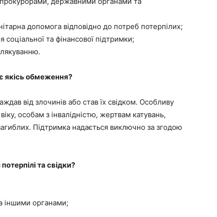
, прокурорами, державними органами та
нітарна допомога відповідно до потреб потерпілих;
 соціальної та фінансової підтримки;
алякуванню.
є якісь обмеження?
аждав від злочинів або став їх свідком. Особливу
віку, особам з інвалідністю, жертвам катувань,
 загиблих. Підтримка надається виключно за згодою
потерпілі та свідки?
та іншими органами;