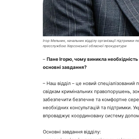
Ігор Мельник, начальник відділу організації підтримки п
пресслужбою Херсонської обласної прокуратури
–
Пане Ігорю, чому виникла необхідність с
основні завдання?
– Наш відділ – це новий спеціалізований 
свідкам кримінальних правопорушень, зок
забезпечити безпечне та комфортне сере
необхідних консультацій та підтримки. У
впроваджує координовану систему допомог
Основні завдання відділу: