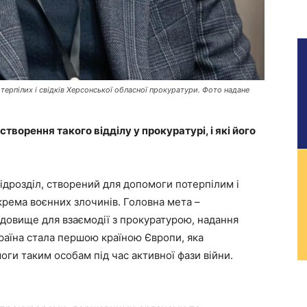
отерпілих і свідків Херсонської обласної прокуратури. Фото надане
творення такого відділу у прокуратурі, і які його
підрозділ, створений для допомоги потерпілим і
рема воєнних злочинів. Головна мета –
довище для взаємодії з прокуратурою, надання
країна стала першою країною Європи, яка
и таким особам під час активної фази війни.