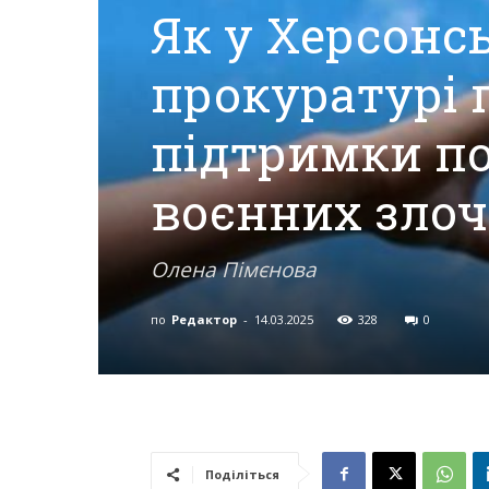
Як у Херсонс
прокуратурі 
Херсона,
підтримки по
Херсонщини,
воєнних злоч
Події
Олена Пімєнова
по
Редактор
-
14.03.2025
328
0
Херсон,
Херсонські
Поділіться