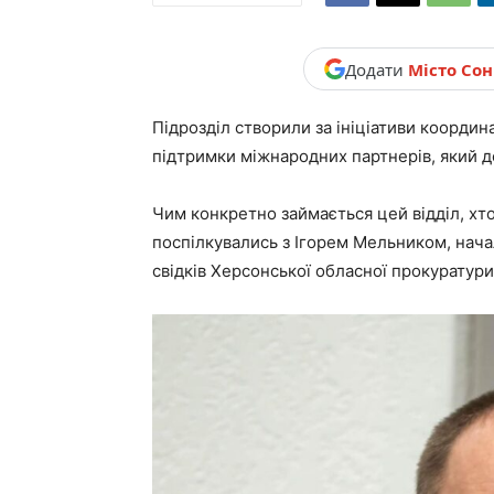
новини,
Додати
Місто Со
Україна.
Підрозділ створили за ініціативи коорди
підтримки міжнародних партнерів, який д
Чим конкретно займається цей відділ, хт
поспілкувались з Ігорем Мельником, начал
свідків Херсонської обласної прокуратури