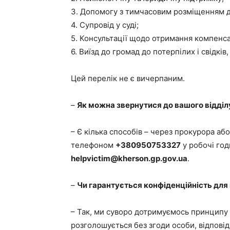
3. Допомогу з тимчасовим розміщенням дл
4. Супровід у суді;
5. Консультації щодо отримання компенса
6. Виїзд до громад до потерпілих і свідків
Цей перелік не є вичерпаним.
–
Як можна звернутися до вашого відділ
– Є кілька способів – через прокурора або
телефоном
+380950753327
у робочі го
helpvictim@kherson.gp.gov.ua
.
–
Чи гарантується конфіденційність для 
– Так, ми суворо дотримуємось принципу к
розголошується без згоди особи, відпові