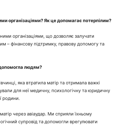
ими організаціями? Як це допомагає потерпілим?
дними організаціями, що дозволяє залучати
им – фінансову підтримку, правову допомогу та
у допомогла людям?
дівчинці, яка втратила матір та отримала важкі
зували для неї медичну, психологічну та юридичну
ї родини.
 матір через авіаудар. Ми сприяли їхньому
логічний супровід та допомогли врегулювати