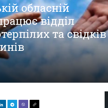
ькій обласній
працює відділ
терпілих та свідків
инів