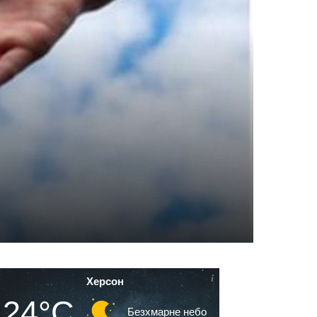
Херсон
24°C
Безхмарне небо