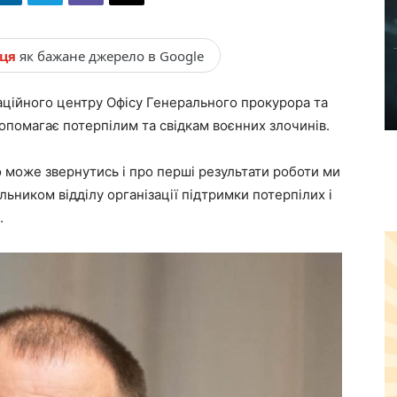
нця
як бажане джерело в Google
наційного центру Офісу Генерального прокурора та
опомагає потерпілим та свідкам воєнних злочинів.
о може звернутись і про перші результати роботи ми
ьником відділу організації підтримки потерпілих і
.