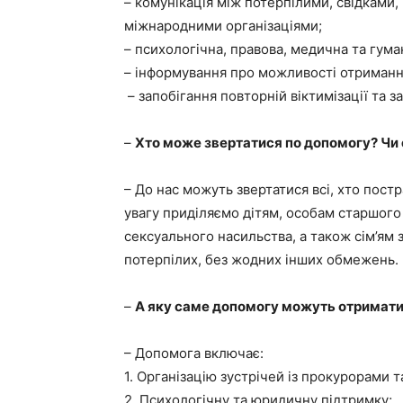
– комунікація між потерпілими, свідками
міжнародними організаціями;
– психологічна, правова, медична та гума
– інформування про можливості отримання
– запобігання повторній віктимізації та з
–
Хто може звертатися по допомогу? Чи 
– До нас можуть звертатися всі, хто постр
увагу приділяємо дітям, особам старшого 
сексуального насильства, а також сім’ям
потерпілих, без жодних інших обмежень.
–
А яку саме допомогу можуть отримати 
– Допомога включає:
1. Організацію зустрічей із прокурорами 
2. Психологічну та юридичну підтримку;