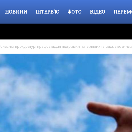
НОВИНИ
ІНТЕРВ’Ю
ФОТО
ВІДЕО
ПЕРЕМ
бласній прокуратурі працює відділ підтримки потерпілих та свідків воєнних.