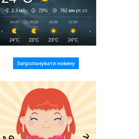
2.3 м/с
72%
762
мм рт. ст.
04:00
05:00
06:00
07:00
08:00
09:00
10:00
‹
›
24°C
23°C
23°C
24°C
26°C
28°C
30°C
Запропонувати новину