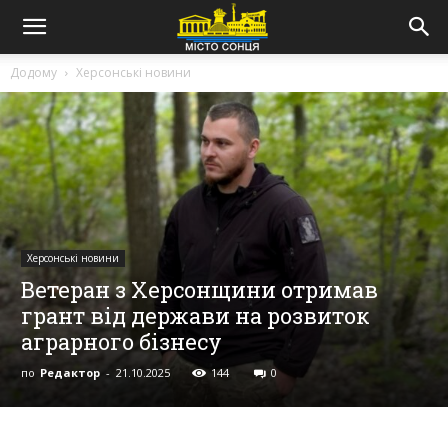
Додому
Херсонські новини
Херсонські новини
Ветеран з Херсонщини отримав
грант від держави на розвиток
аграрного бізнесу
по
Редактор
-
21.10.2025
144
0