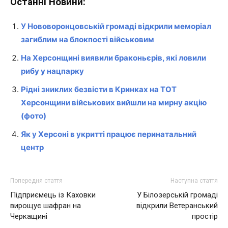
Останні Новини:
У Нововоронцовській громаді відкрили меморіал
загиблим на блокпості військовим
На Херсонщині виявили браконьєрів, які ловили
рибу у нацпарку
Рідні зниклих безвісти в Кринках на ТОТ
Херсонщини військових вийшли на мирну акцію
(фото)
Як у Херсоні в укритті працює перинатальний
центр
Попередня стаття
Наступна стаття
Підприємець із Каховки
У Білозерській громаді
вирощує шафран на
відкрили Ветеранський
Черкащині
простір