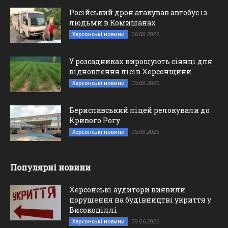
Російський дрон атакував автобус із
людьми в Комишанах
06.08.2026
Херсонські новини
У розсадниках вирощують сіянці для
відновлення лісів Херсонщини
05.08.2026
Херсонські новини
Бериславський ліцей релокували до
Кривого Рогу
05.08.2026
Херсонські новини
Популярні новини
Херсонські аудитори виявили
порушення на будівництві укриття у
Високопіллі
09.06.2026
Херсонські новини