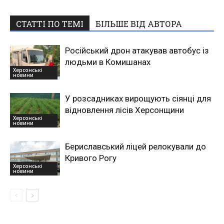
СТАТТІ ПО ТЕМІ
БІЛЬШЕ ВІД АВТОРА
Російський дрон атакував автобус із
людьми в Комишанах
Херсонські
новини
У розсадниках вирощують сіянці для
відновлення лісів Херсонщини
Херсонські
новини
Бериславський ліцей релокували до
Кривого Рогу
Херсонські
новини