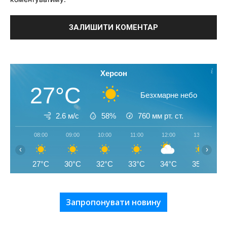
Херсон
27°C
Безхмарне небо
2.6 м/с
58%
760
мм рт. ст.
08:00
09:00
10:00
11:00
12:00
13:00
‹
›
27°C
30°C
32°C
33°C
34°C
35°C
Запропонувати новину