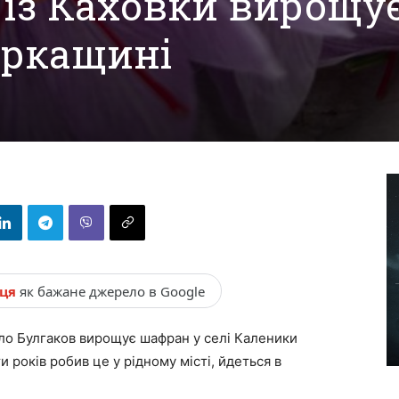
із Каховки вирощу
еркащині
нця
як бажане джерело в Google
о Булгаков вирощує шафран у селі Каленики
 років робив це у рідному місті, йдеться в