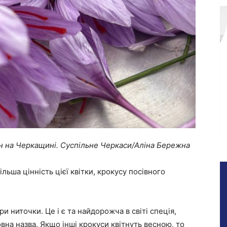
 на Черкащині. Суспільне Черкаси/Аліна Бережна
льша цінність цієї квітки, крокусу посівного
ри ниточки. Це і є та найдорожча в світі спеція,
овна назва. Якщо інші крокуси квітнуть весною, то