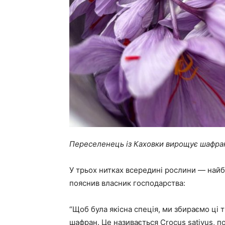
Переселенець із Каховки вирощує шафран
У трьох нитках всередині рослини — найбі
пояснив власник господарства:
“Щоб була якісна спеція, ми збираємо ці т
шафран. Це називається Crocus sativus, п