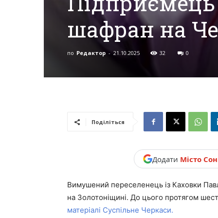
Підприємець 
новини,
шафран на Ч
Україна.
по
Редактор
-
21.10.2025
32
0
Поділіться
Додати
Місто Со
Вимушений переселенець із Каховки Павл
на Золотоніщині. До цього протягом шести
матеріалі Суспільне Черкаси.