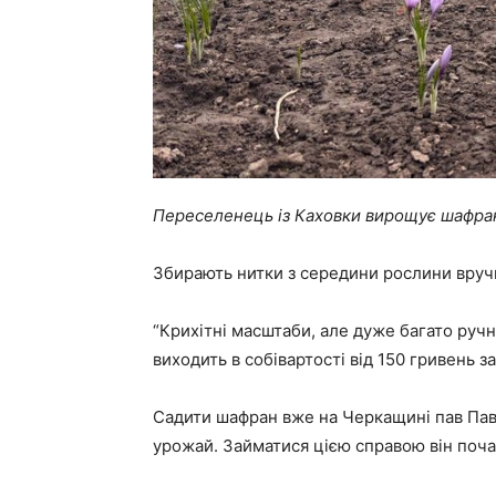
Переселенець із Каховки вирощує шафран
Збирають нитки з середини рослини вруч
“Крихітні масштаби, але дуже багато ручн
виходить в собівартості від 150 гривень за
Садити шафран вже на Черкащині пав Павл
урожай. Займатися цією справою він почав 