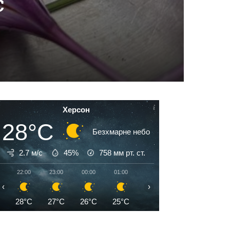
є
Херсон
28°C
Безхмарне небо
2.7 м/с
45%
758
мм рт. ст.
22:00
23:00
00:00
01:00
02:00
03:00
04:00
‹
›
28°C
27°C
26°C
25°C
25°C
24°C
24°C