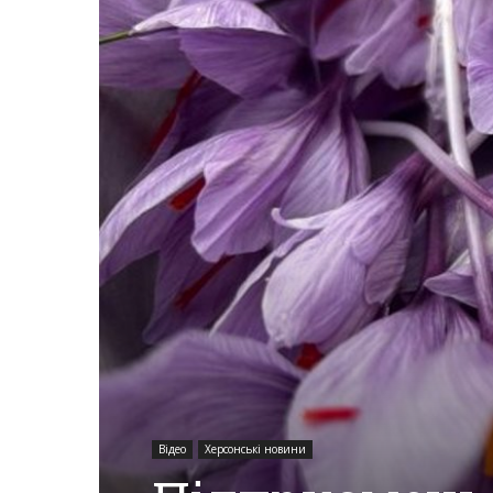
Херсона,
Херсонщини,
Події
Херсон,
Херсонські
Відео
Херсонські новини