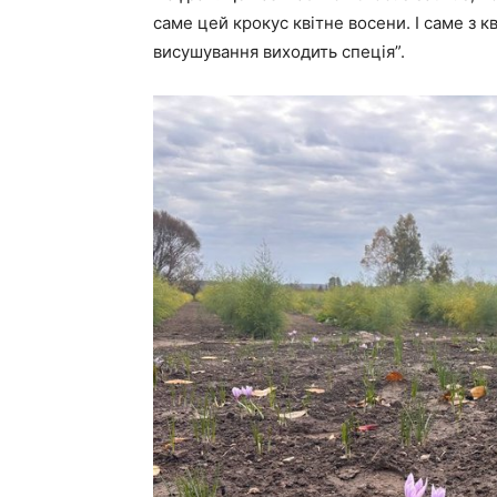
саме цей крокус квітне восени. І саме з к
висушування виходить спеція”.