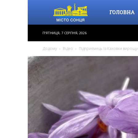
Місто
ГОЛОВНА
П’ЯТНИЦЯ, 7 СЕРПНЯ, 2026
Сонця
Додому
Відео
Підприємець із Каховки вирощ
–
інформаційне
видання,
новини