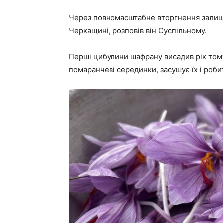
Через повномасштабне вторгнення залишив
Черкащині, розповів він Суспільному.
Перші цибулини шафрану висадив рік тому, 
помаранчеві серединки, засушує їх і робит