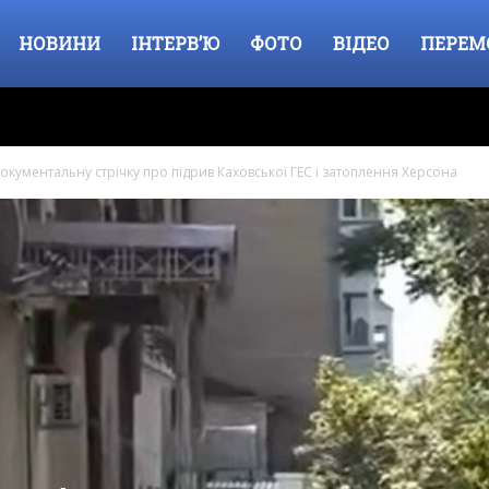
НОВИНИ
ІНТЕРВ’Ю
ФОТО
ВІДЕО
ПЕРЕМ
окументальну стрічку про підрив Каховської ГЕС і затоплення Херсона