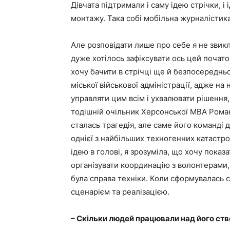
Дівчата підтримали і саму ідею стрічки, і
монтажу. Така собі мобільна журналістика 
Але розповідати лише про себе я не звикла
дуже хотілось зафіксувати ось цей початок 
хочу бачити в стрічці ще й безпосередньо
міської військової адміністрації, адже на
управляти цим всім і ухвалювати рішення, 
тодішній очільник Херсонської МВА Роман
сталась трагедія, але саме його команді 
однієї з найбільших техногенних катастро
ідею в голові, я зрозуміла, що хочу пока
організувати координацію з волонтерами,
була справа техніки. Коли сформувалась 
сценарієм та реалізацією.
– Скільки людей працювали над його ств