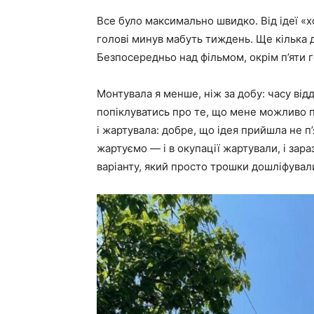
Все було максимально швидко. Від ідеї «х
голові минув мабуть тиждень. Ще кілька 
Безпосередньо над фільмом, окрім п’яти 
Монтувала я менше, ніж за добу: часу від
попіклуватись про те, що мене можливо п
і жартувала: добре, що ідея прийшла не п’
жартуємо — і в окупації жартували, і зара
варіанту, який просто трошки дошліфувал