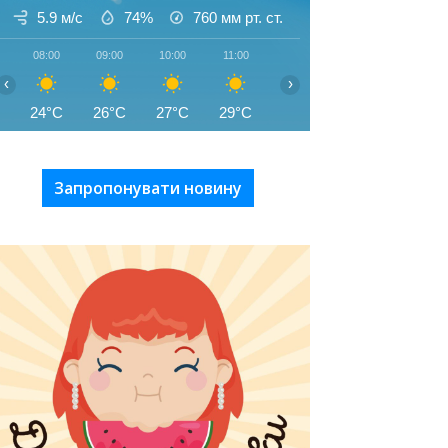
5.9 м/с
74%
760
мм рт. ст.
08:00
09:00
10:00
11:00
12:00
13:00
14:00
‹
›
24°C
26°C
27°C
29°C
30°C
31°C
32°C
Запропонувати новину