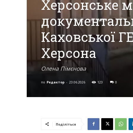
Херсонське м
документальн
Херсона,
Каховської Г
Херсонщини,
Херсона
Олена Пімєнова
Події
по
Редактор
-
23.06.2026
123
0
Херсон,
Херсонські
Поділіться