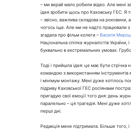
– ми вкрай мало робили відео. Але мені з
ідея зробити щось про Каховську ГЕС. Я т
– звісно, важлива складова на роковини, 
чогось іще. Але ми не надто працювали з в
згадала про фільм колеги –
Василя Миро
Національна спілка журналістів України, і
буквально в екстремальних умовах. Грубо
Тоді і прийшла ідея: це має бути стрічк
командою з використанням інструментів м
і мінімум монтажу. Мені дуже хотілось пок
підриву Каховської ГЕС росіянами постра
пригадую свої емоції того дня: день журна
паралельно – ця трагедія. Мені дуже хотіл
перші дні.
Редакція мене підтримала. Більше того, і