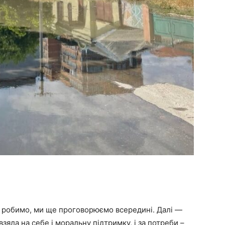
и робимо, ми ще проговорюємо всередині. Далі —
зяла на себе і моральну підтримку, і за потреби –