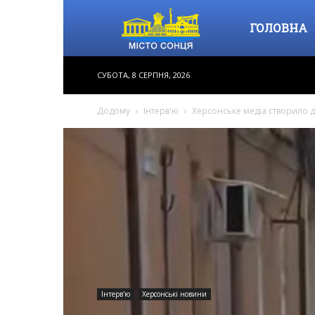
Місто
ГОЛОВНА
СУБОТА, 8 СЕРПНЯ, 2026
Сонця
Додому
Інтерв'ю
Херсонське медіа створило д
–
інформаційне
видання,
Інтерв'ю
Херсонські новини
новини