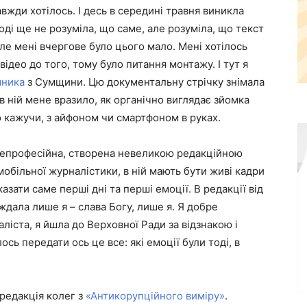
авжди хотілось. І десь в середині травня виникла
оді ще не розуміла, що саме, але розуміла, що текст
але мені вчергове було цього мало. Мені хотілось
ідео до того, тому було питання монтажу. І тут я
шника
з Сумщини. Цю документальну стрічку знімала
 в ній мене вразило, як органічно виглядає зйомка
 кажучи, з айфоном чи смартфоном в руках.
а непрофесійна, створена невеликою редакційною
обільної журналістики, в ній мають бути живі кадри
азати саме перші дні та перші емоції. В редакції від
ждала лише я – слава Богу, лише я. Я добре
ліста, я йшла до Верховної Ради за відзнакою і
ось передати ось це все: які емоції були тоді, в
 редакція колег з
«Антикорупційного виміру»
.