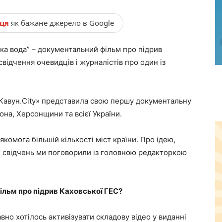
нця
як бажане джерело в Google
ка вода” – документальний фільм про підрив
свідчення очевидців і журналістів про один із
Кавун.City» представила свою першу документальну
сона, Херсонщини та всієї України.
комога більшій кількості міст країни. Про ідею,
х свідчень ми поговорили із головною редакторкою
фільм про підрив Каховської ГЕС?
вно хотілось активізувати складову відео у виданні