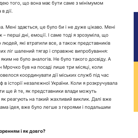
 ідею того, що вона має бути саме з мінімумом
в дії.
. Мені здається, це було би і не дуже цікаво. Мені
– перші дні, емоції. І саме тоді я зрозуміла, що
 людей, які втратили все, а також представників
 них ліг шалений тягар і справжнє випробування:
яким не було аналогів. Не було такого досвіду. А
 Мрочко був на посаді лише три місяці, коли
довелося координувати дії міських служб під час
ф в історії незалежної України. Коли я розкручувала
зати ще й те, як представники влади можуть
 як реагують на такий жахливий виклик. Далі вже
сама ідея, вже було легше з героями і подальшим
оренням і як довго?