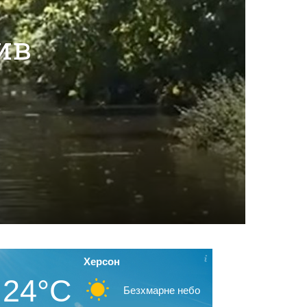
ив
Херсон
24°C
Безхмарне небо