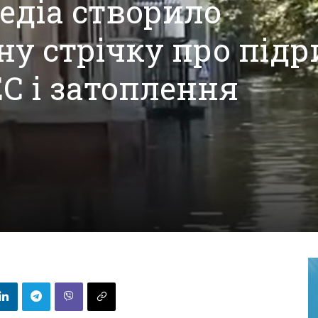
едіа створило
у стрічку про підр
ЕС і затоплення