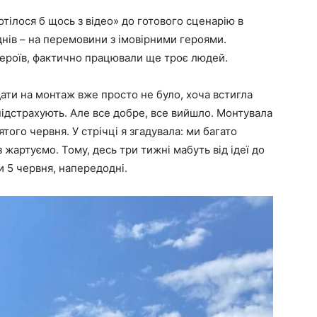
отілося б щось з відео» до готового сценарію в
днів – на перемовини з імовірними героями.
героїв, фактично працювали ще троє людей.
дати на монтаж вже просто не було, хоча встигла
ідстрахують. Але все добре, все вийшло. Монтувала
ятого червня. У стрічці я згадувала: ми багато
з жартуємо. Тому, десь три тижні мабуть від ідеї до
и 5 червня, напередодні.