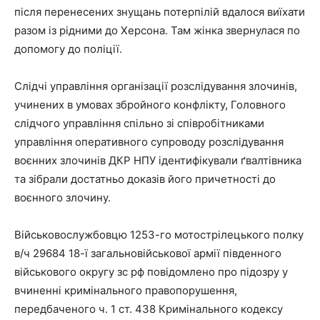
після перенесених знущань потерпілій вдалося виїхати
разом із рідними до Херсона. Там жінка звернулася по
допомогу до поліції.
Слідчі управління організації розслідування злочинів,
учинених в умовах збройного конфлікту, Головного
слідчого управління спільно зі співробітниками
управління оперативного супроводу розслідування
воєнних злочинів ДКР НПУ ідентифікували ґвалтівника
та зібрали достатньо доказів його причетності до
воєнного злочину.
Військовослужбовцю 1253-го мотострілецького полку
в/ч 29684 18-ї загальновійськової армії південного
військового округу зс рф повідомлено про підозру у
вчиненні кримінального правопорушення,
передбаченого ч. 1 ст. 438 Кримінального кодексу