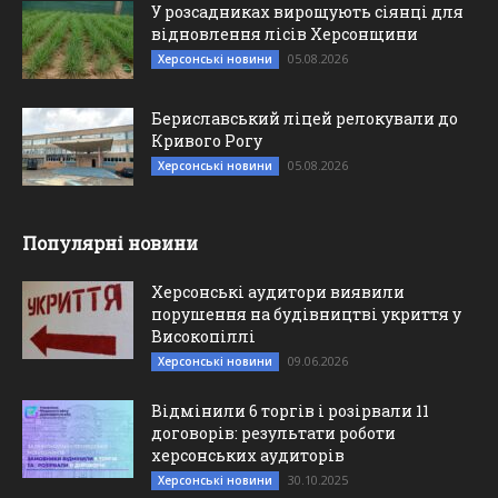
У розсадниках вирощують сіянці для
відновлення лісів Херсонщини
05.08.2026
Херсонські новини
Бериславський ліцей релокували до
Кривого Рогу
05.08.2026
Херсонські новини
Популярні новини
Херсонські аудитори виявили
порушення на будівництві укриття у
Високопіллі
09.06.2026
Херсонські новини
Відмінили 6 торгів і розірвали 11
договорів: результати роботи
херсонських аудиторів
30.10.2025
Херсонські новини