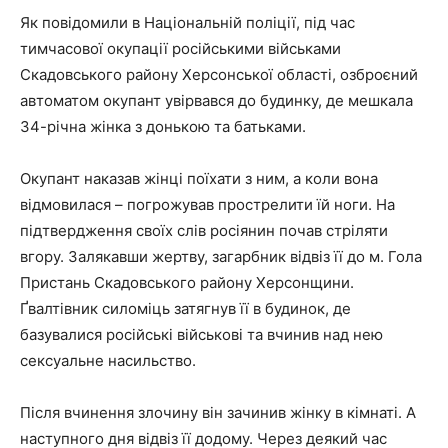
Як повідомили в Національній поліції, під час
тимчасової окупації російськими військами
Скадовського району Херсонської області, озброєний
автоматом окупант увірвався до будинку, де мешкала
34-річна жінка з донькою та батьками.
Окупант наказав жінці поїхати з ним, а коли вона
відмовилася – погрожував прострелити їй ноги. На
підтвердження своїх слів росіянин почав стріляти
вгору. Залякавши жертву, загарбник відвіз її до м. Гола
Пристань Скадовського району Херсонщини.
Ґвалтівник силоміць затягнув її в будинок, де
базувалися російські військові та вчинив над нею
сексуальне насильство.
Після вчинення злочину він зачинив жінку в кімнаті. А
наступного дня відвіз її додому. Через деякий час