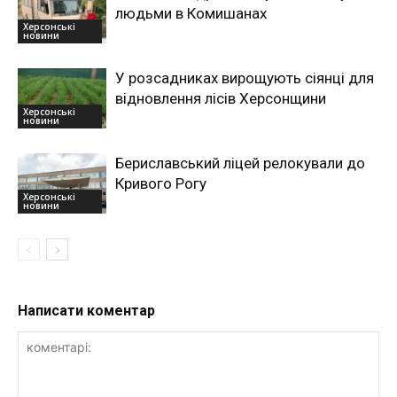
людьми в Комишанах
Херсонські
новини
У розсадниках вирощують сіянці для
відновлення лісів Херсонщини
Херсонські
новини
Бериславський ліцей релокували до
Кривого Рогу
Херсонські
новини
Написати коментар