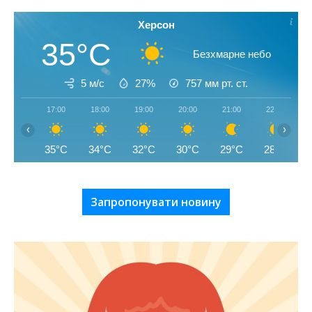
Херсон
35°C
Безхмарне небо
5 м/с
27%
757
мм рт. ст.
17:00
18:00
19:00
20:00
21:00
22:00
‹
›
35°C
34°C
32°C
30°C
29°C
28°C
Запропонувати новину