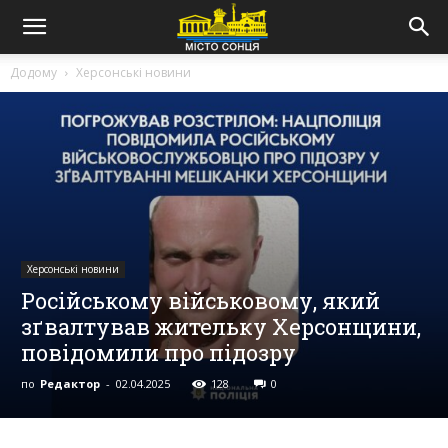
Додому
Херсонські новини
Херсонські новини
Російському військовому, який
зґвалтував жительку Херсонщини,
повідомили про підозру
по
Редактор
-
02.04.2025
128
0