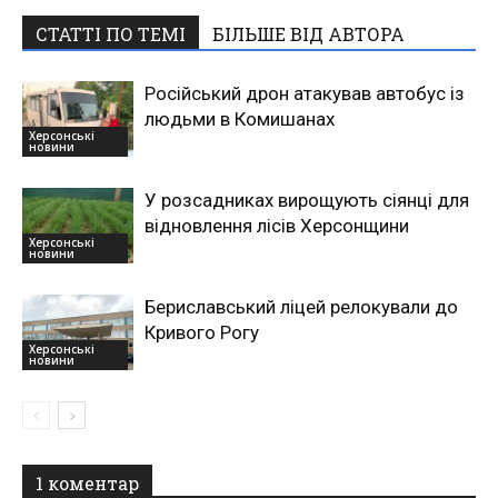
СТАТТІ ПО ТЕМІ
БІЛЬШЕ ВІД АВТОРА
Російський дрон атакував автобус із
людьми в Комишанах
Херсонські
новини
У розсадниках вирощують сіянці для
відновлення лісів Херсонщини
Херсонські
новини
Бериславський ліцей релокували до
Кривого Рогу
Херсонські
новини
1 коментар