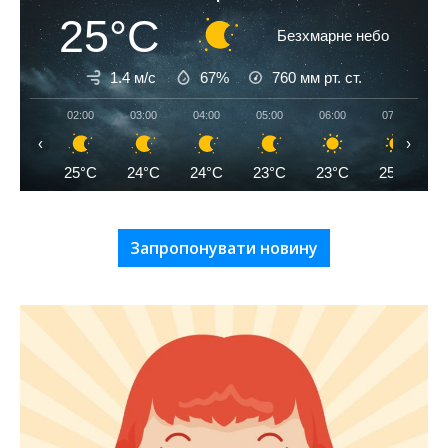
25°C
Безхмарне небо
1.4 м/с
67%
760
мм рт. ст.
02:00
03:00
04:00
05:00
06:00
07:00
‹
›
25°C
24°C
24°C
23°C
23°C
25°C
Запропонувати новину