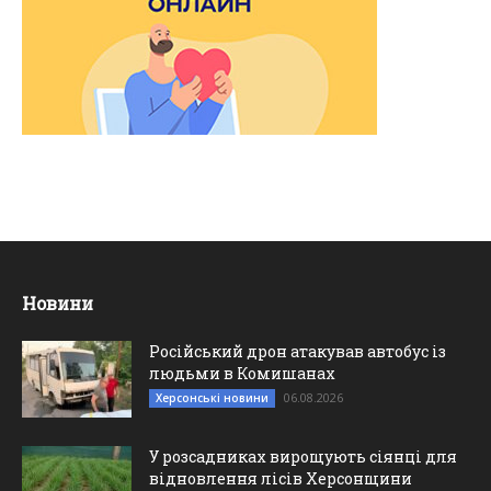
Новини
Російський дрон атакував автобус із
людьми в Комишанах
06.08.2026
Херсонські новини
У розсадниках вирощують сіянці для
відновлення лісів Херсонщини