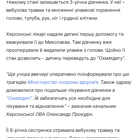
тяжкому стані залишається 3-річна дівчинка. У неї –
вибухова травма та множинні уламкові поранення
голови, тулуба, рук, ніг і грудної клітини.
Херсонські лікарі надали дитині першу допомогу та
евакуювали її до Миколаєва. Там дівчинку вже
прооперували й видалили уламки з голови. Щойно її
стан дозволить – дитину переведуть до “Охматдиту”.
“Ще учора ввечері оперативно поінформували про цю
трагедію
Міністерство охорони здоров’я.
Також одразу
домовилися про подальше лікування дівчинки в
“Охматдиті”.
Їй забезпечать усе необхідне для
лікування та відновлення.” – зазначив начальник
Херсонської ОВА Олександр Прокудін.
Її 6-річна сестричка отримала вибухову травму та