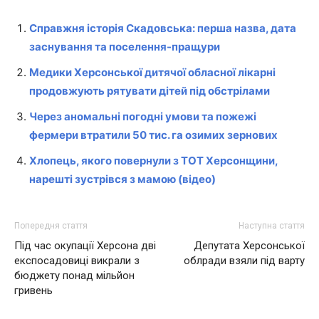
Справжня історія Скадовська: перша назва, дата
заснування та поселення-пращури
Медики Херсонської дитячої обласної лікарні
продовжують рятувати дітей під обстрілами
Через аномальні погодні умови та пожежі
фермери втратили 50 тис. га озимих зернових
Хлопець, якого повернули з ТОТ Херсонщини,
нарешті зустрівся з мамою (відео)
Попередня стаття
Наступна стаття
Під час окупації Херсона дві
Депутата Херсонської
експосадовиці викрали з
облради взяли під варту
бюджету понад мільйон
гривень