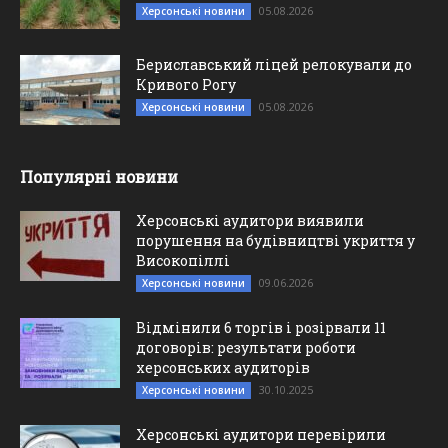
05.08.2026
Херсонські новини
Бериславський ліцей релокували до
Кривого Рогу
05.08.2026
Херсонські новини
Популярні новини
Херсонські аудитори виявили
порушення на будівництві укриття у
Високопіллі
09.06.2026
Херсонські новини
Відмінили 6 торгів і розірвали 11
договорів: результати роботи
херсонських аудиторів
30.10.2025
Херсонські новини
Херсонські аудитори перевірили