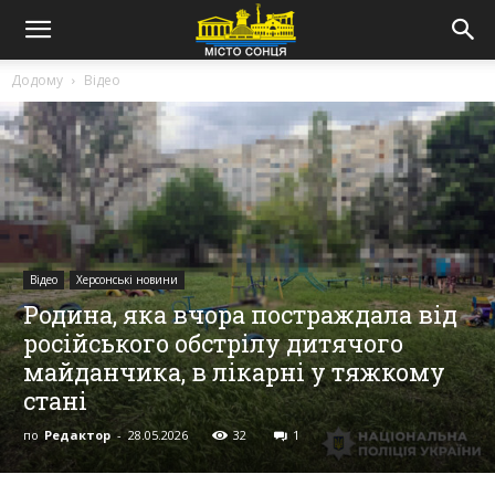
Додому
Відео
Відео
Херсонські новини
Родина, яка вчора постраждала від
російського обстрілу дитячого
майданчика, в лікарні у тяжкому
стані
по
Редактор
-
28.05.2026
32
1