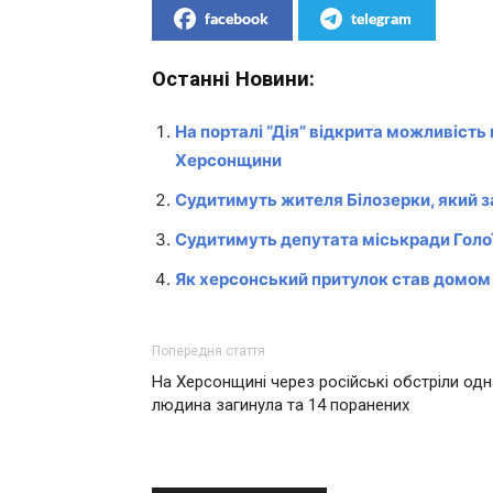
facebook
telegram
Останні Новини:
На порталі “Дія” відкрита можливість 
Херсонщини
Судитимуть жителя Білозерки, який з
Судитимуть депутата міськради Голої 
Як херсонський притулок став домом
Попередня стаття
На Херсонщині через російські обстріли одн
людина загинула та 14 поранених