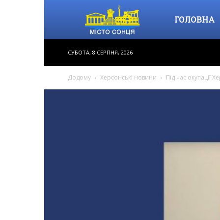
Місто
ГОЛОВНА
СУБОТА, 8 СЕРПНЯ, 2026
Сонця
Додому
Херсонські новини
Під час окупації 
–
інформаційне
видання,
новини