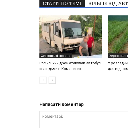
СТАТТІ ПО ТЕМІ
БІЛЬШЕ ВІД АВ
Херсонські новини
Херсонські
Російський дрон атакував автобус
У розсадни
із людьми в Комишанах
для віднов
Написати коментар