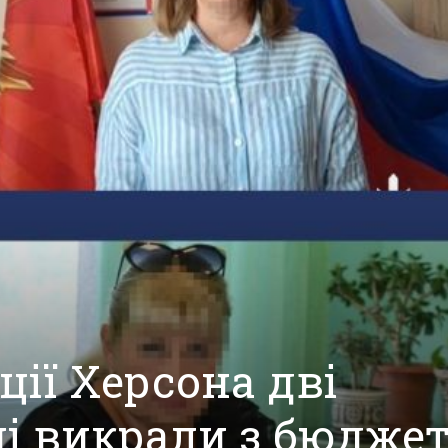
ції Херсона дві
і викрали з бюдже