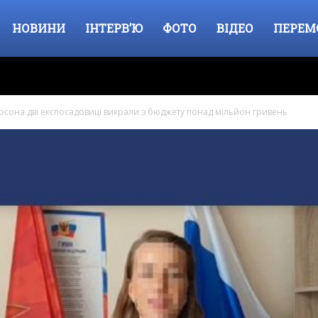
НОВИНИ
ІНТЕРВ’Ю
ФОТО
ВІДЕО
ПЕРЕМ
Херсона дві експосадовиці викрали з бюджету понад мільйон гривень