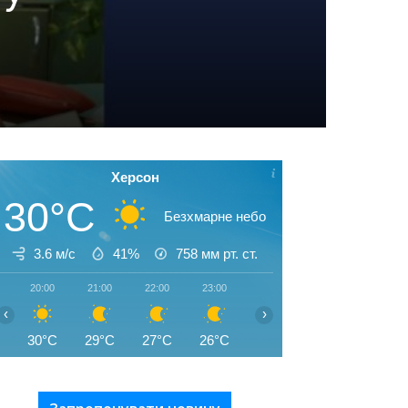
Херсон
30°C
Безхмарне небо
3.6 м/с
41%
758
мм рт. ст.
20:00
21:00
22:00
23:00
00:00
01:00
02:00
‹
›
30°C
29°C
27°C
26°C
26°C
26°C
26°C