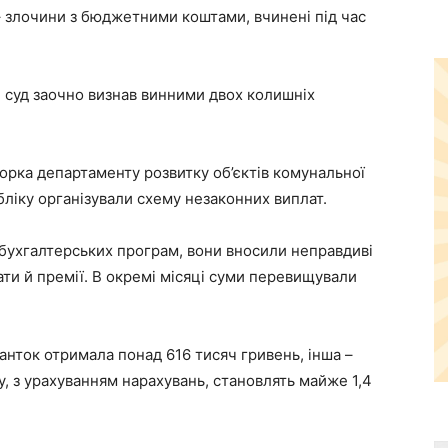
 злочини з бюджетними коштами, вчинені під час
 суд заочно визнав винними двох колишніх
рка департаменту розвитку об’єктів комунальної
бліку організували схему незаконних виплат.
о бухгалтерських програм, вони вносили неправдиві
ати й премії. В окремі місяці суми перевищували
ранток отримала понад 616 тисяч гривень, інша –
, з урахуванням нарахувань, становлять майже 1,4