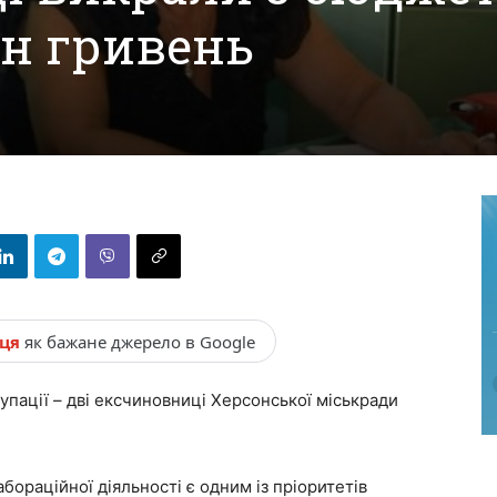
н гривень
нця
як бажане джерело в Google
купації – дві ексчиновниці Херсонської міськради
бораційної діяльності є одним із пріоритетів