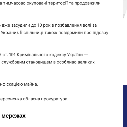
на тимчасово окуповані території та продовжили
же засудили до 10 років позбавлення волі за
К України). Її спільниці також повідомили про підозру
. 5 ст. 191 Кримінального кодексу України —
 службовим становищем в особливо великих
онфіскацією майна.
ерсонська обласна прокуратура.
х мережах