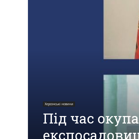
Херсона,
Херсонщини,
Події
Херсон,
Херсонські новини
Під час окупа
Херсонські
експосадовиц