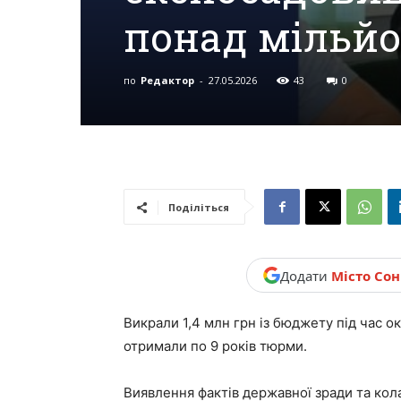
понад мільйо
новини,
по
Редактор
-
27.05.2026
43
0
Україна.
Поділіться
Додати
Місто Со
Викрали 1,4 млн грн із бюджету під час о
отримали по 9 років тюрми.
Виявлення фактів державної зради та кола