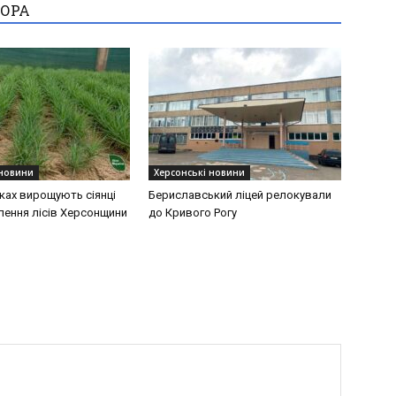
ТОРА
 новини
Херсонські новини
ках вирощують сіянці
Бериславський ліцей релокували
лення лісів Херсонщини
до Кривого Рогу