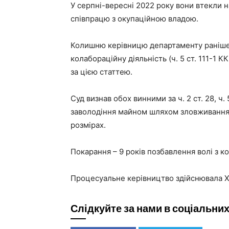
У серпні-вересні 2022 року вони втекли 
співпрацю з окупаційною владою.
Колишню керівницю департаменту раніше в
колабораційну діяльність (ч. 5 ст. 111-1 К
за цією статтею.
Суд визнав обох винними за ч. 2 ст. 28, ч
заволодіння майном шляхом зловживання
розмірах.
Покарання – 9 років позбавлення волі з к
Процесуальне керівництво здійснювала Х
Слідкуйте за нами в соціальни