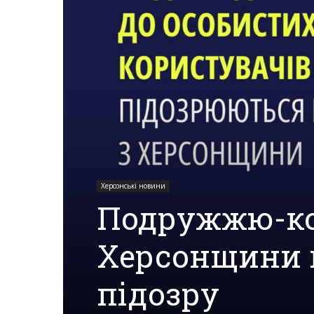
Херсона,
Херсонщини,
Події
Херсонські новини
Подружжю-ко
Херсон,
Херсонщини 
Херсонські
підозру