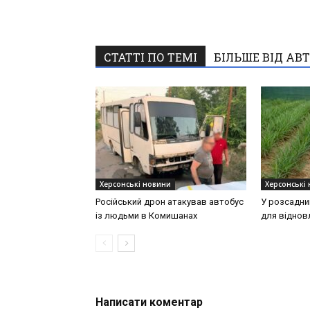
СТАТТІ ПО ТЕМІ
БІЛЬШЕ ВІД АВ
Херсонські новини
Херсонські
Російський дрон атакував автобус
У розсадни
із людьми в Комишанах
для віднов
Написати коментар