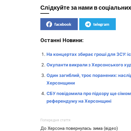
Слідкуйте за нами в соціальни
facebook
telegram
Останні Новини:
На концертах збирає гроші для ЗСУ: і
Окупанти викрали з Херсонського ху
Один загиблий, троє поранених: насл
Херсонщини
СБУ повідомила про підозру ще сімом
референдуму на Херсонщині
Попередня стаття
До Херсона повернулась зима (відео)