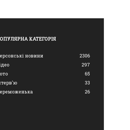
ОПУЛЯРНА КАТЕГОРІЯ
ерсонські новини
2306
ідео
297
ото
65
нтерв'ю
33
ереможенька
26