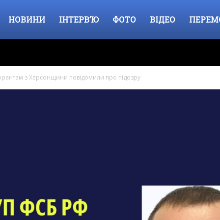
НОВИНИ
ІНТЕРВ’Ю
ФОТО
ВІДЕО
ПЕРЕМ
рантам з Херсонщини повідомили про підозру