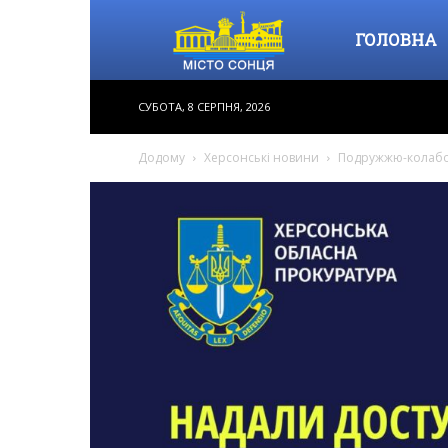
Місто
ГОЛОВНА
СУБОТА, 8 СЕРПНЯ, 2026
Сонця
Додому
Херсонські новини
Подружжю-колабо
–
інформаційне
видання,
новини