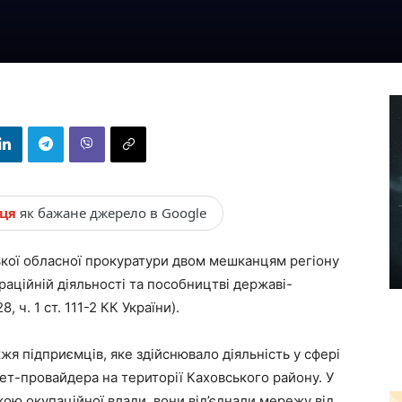
нця
як бажане джерело в Google
кої обласної прокуратури двом мешканцям регіону
раційній діяльності та пособництві державі-
28, ч. 1 ст. 111-2 КК України).​
жя підприємців, яке здійснювало діяльність у сфері
ет-провайдера на території Каховського району. У
кою окупаційної влади, вони від’єднали мережу від