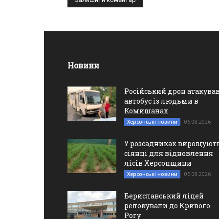
Новини
Російський дрон атакува
автобус із людьми в
Комишанах
06.08.2026
Херсонські новини
У розсадниках вирощуют
сіянці для відновлення
лісів Херсонщини
05.08.2026
Херсонські новини
Бериславський ліцей
релокували до Кривого
Рогу