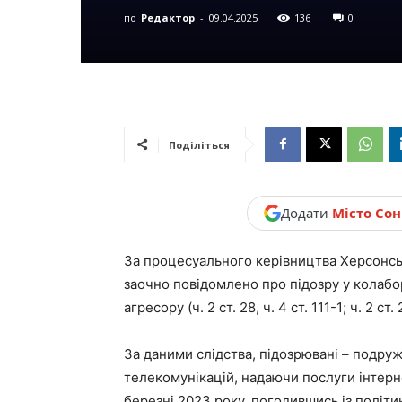
по
Редактор
-
09.04.2025
136
0
новини,
Україна.
Поділіться
Додати
Місто Со
За процесуального керівництва Херсонсь
заочно повідомлено про підозру у колабо
агресору (ч. 2 ст. 28, ч. 4 ст. 111-1; ч. 2 ст. 
За даними слідства, підозрювані – подруж
телекомунікацій, надаючи послуги інтерн
березні 2023 року, погодившись із політи