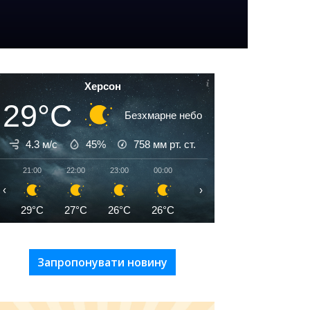
Херсон
29°C
Безхмарне небо
4.3 м/с
45%
758
мм рт. ст.
21:00
22:00
23:00
00:00
01:00
02:00
03:00
‹
›
29°C
27°C
26°C
26°C
26°C
26°C
25°C
Запропонувати новину