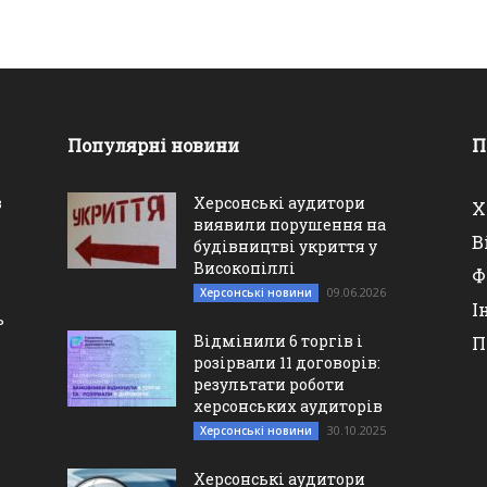
Популярні новини
П
в
Херсонські аудитори
Х
виявили порушення на
В
будівництві укриття у
Високопіллі
Ф
09.06.2026
Херсонські новини
І
ь
Відмінили 6 торгів і
П
розірвали 11 договорів:
результати роботи
херсонських аудиторів
30.10.2025
Херсонські новини
Херсонські аудитори