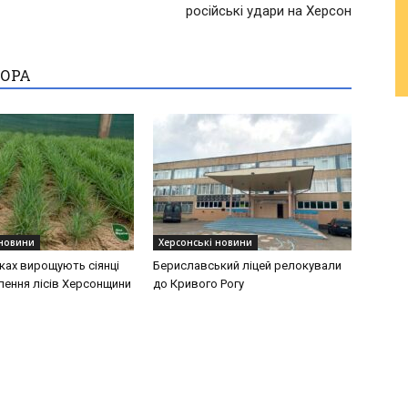
російські удари на Херсон
ТОРА
 новини
Херсонські новини
ках вирощують сіянці
Бериславський ліцей релокували
лення лісів Херсонщини
до Кривого Рогу