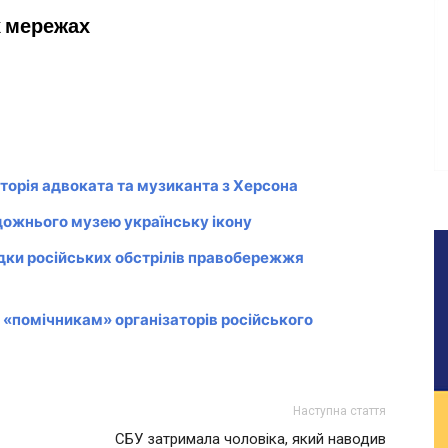
х мережах
сторія адвоката та музиканта з Херсона
дожнього музею українську ікону
ідки російських обстрілів правобережжя
 «помічникам» організаторів російського
Наступна стаття
СБУ затримала чоловіка, який наводив