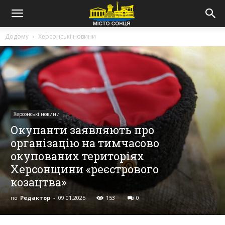
Додому
Херсонські новини
Херсонські новини
Окупанти заявляють про
організацію на тимчасово
окупованих територіях
Херсонщини «реєстрового
козацтва»
по
Редактор
-
09.01.2025
153
0