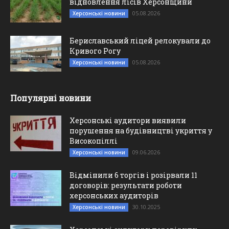
відновлення лісів Херсонщини
05.08.2026
Херсонські новини
Бериславський ліцей релокували до
Кривого Рогу
05.08.2026
Херсонські новини
Популярні новини
Херсонські аудитори виявили
порушення на будівництві укриття у
Високопіллі
09.06.2026
Херсонські новини
Відмінили 6 торгів і розірвали 11
договорів: результати роботи
херсонських аудиторів
30.10.2025
Херсонські новини