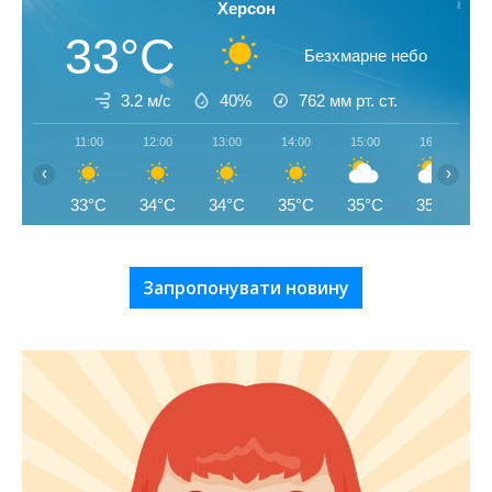
Херсон
33°C
Безхмарне небо
3.2 м/с
40%
762
мм рт. ст.
11:00
12:00
13:00
14:00
15:00
16:00
‹
›
33°C
34°C
34°C
35°C
35°C
35°C
Запропонувати новину