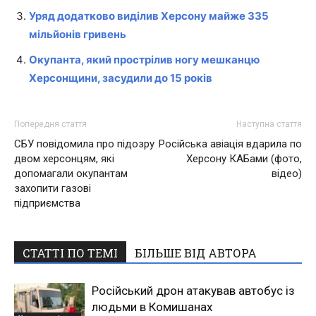
Уряд додатково виділив Херсону майже 335
мільйонів гривень
Окупанта, який прострілив ногу мешканцю
Херсонщини, засудили до 15 років
Попередня стаття
Наступна стаття
СБУ повідомила про підозру
Російська авіація вдарила по
двом херсонцям, які
Херсону КАБами (фото,
допомагали окупантам
відео)
захопити газові
підприємства
СТАТТІ ПО ТЕМІ
БІЛЬШЕ ВІД АВТОРА
Російський дрон атакував автобус із
людьми в Комишанах