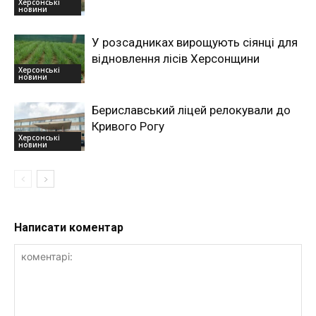
Херсонські
новини
У розсадниках вирощують сіянці для
відновлення лісів Херсонщини
Херсонські
новини
Бериславський ліцей релокували до
Кривого Рогу
Херсонські
новини
Написати коментар