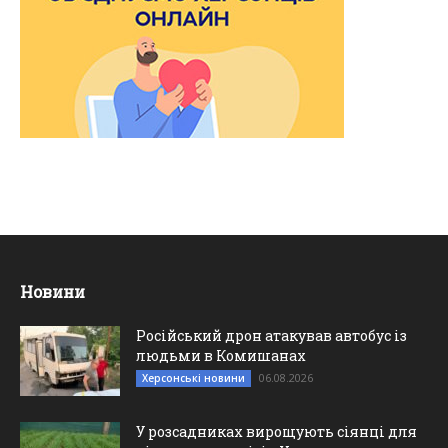
Новини
Російський дрон атакував автобус із
людьми в Комишанах
06.08.2026
Херсонські новини
У розсадниках вирощують сіянці для