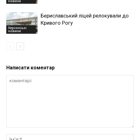
новини
Бериславський ліцей релокували до
Кривого Рогу
Херсонські
новини
Написати коментар