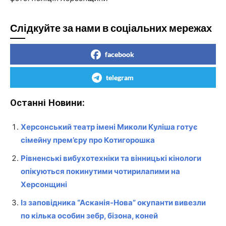
Слідкуйте за нами в соціальних мережах
facebook
telegram
Останні Новини:
Херсонський театр імені Миколи Куліша готує
сімейну прем’єру про Котигорошка
Рівненські вибухотехніки та вінницькі кінологи
опікуються покинутими чотирилапими на
Херсонщині
Із заповідника “Асканія-Нова” окупанти вивезли
по кілька особин зебр, бізона, коней