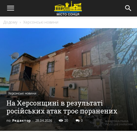
Додому
Херсонські новини
Херсонські новини
На Херсонщині в результаті
російських атак троє поранених
по
Редактор
-
28.04.2026
20
0