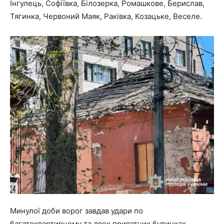
Інгулець, Софіївка, Білозерка, Ромашкове, Берислав,
Тягинка, Червоний Маяк, Раківка, Козацьке, Веселе.
Минулої доби ворог завдав удари по
багатоквартирному та двох приватних будинках,