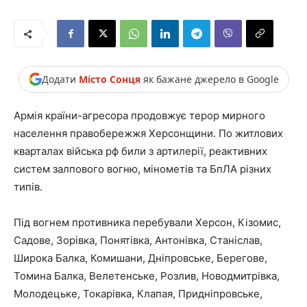
Додати
Місто Сонця
як бажане джерело в Google
Армія країни-агресора продовжує терор мирного
населення правобережжя Херсонщини. По житлових
кварталах війська рф били з артилерії, реактивних
систем залпового вогню, мінометів та БпЛА різних
типів.
Під вогнем противника перебували Херсон, Кізомис,
Садове, Зорівка, Понятівка, Антонівка, Станіслав,
Широка Балка, Комишани, Дніпровське, Берегове,
Томина Балка, Велетенське, Розлив, Новодмитрівка,
Молодецьке, Токарівка, Клапая, Придніпровське,