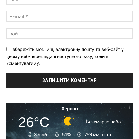
збережіть моє ім'я, електронну пошту та веб-сайт у
цьому веб-переглядачі наступного разу, коли я
коментуватиму.
Херсон
26°C
Безхмарне небо
3.9 м/с
54%
759
мм рт. ст.