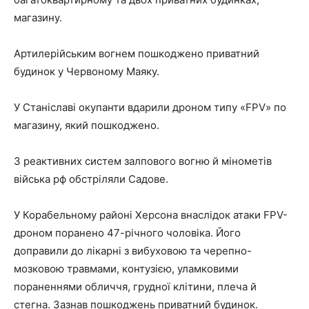
магазину.
Артилерійським вогнем пошкоджено приватний
будинок у Червоному Маяку.
У Станіславі окупанти вдарили дроном типу «FPV» по
магазину, який пошкоджено.
З реактивних систем залпового вогню й мінометів
війська рф обстріляли Садове.
У Корабельному районі Херсона внаслідок атаки FPV-
дроном поранено 47-річного чоловіка. Його
доправили до лікарні з вибуховою та черепно-
мозковою травмами, контузією, уламковими
пораненнями обличчя, грудної клітини, плеча й
стегна. Зазнав пошкоджень приватний будинок.