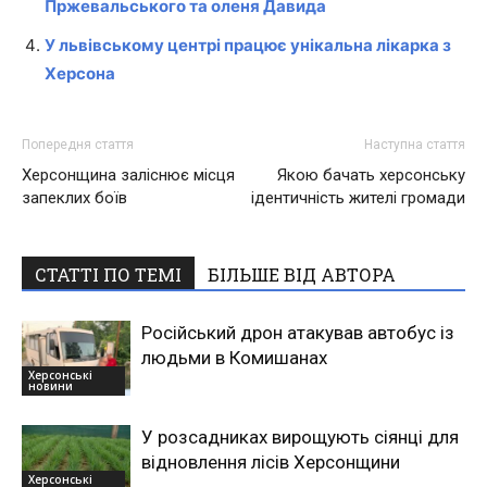
Пржевальського та оленя Давида
У львівському центрі працює унікальна лікарка з
Херсона
Попередня стаття
Наступна стаття
Херсонщина заліснює місця
Якою бачать херсонську
запеклих боїв
ідентичність жителі громади
СТАТТІ ПО ТЕМІ
БІЛЬШЕ ВІД АВТОРА
Російський дрон атакував автобус із
людьми в Комишанах
Херсонські
новини
У розсадниках вирощують сіянці для
відновлення лісів Херсонщини
Херсонські