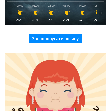
00:00
01:00
02:00
03:00
04:00
05:00
‹
›
26°C
26°C
25°C
25°C
24°C
24°C
Запропонувати новину