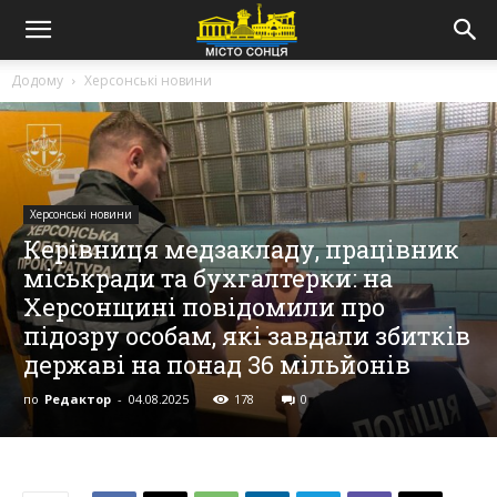
Додому
Херсонські новини
Херсонські новини
Керівниця медзакладу, працівник
міськради та бухгалтерки: на
Херсонщині повідомили про
підозру особам, які завдали збитків
державі на понад 36 мільйонів
по
Редактор
-
04.08.2025
178
0