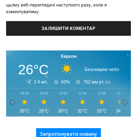
цьому веб-переглядачі наступного разу, коли я
коментуватиму.
Херсон
26°C
Безхмарне небо
2.4 м/с
63%
762
мм рт. ст.
08:00
09:00
10:00
11:00
12:00
13:00
‹
›
26°C
28°C
30°C
32°C
33°C
34°C
Запропонувати новину