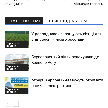
кривдників
мільярди гривень
СТАТТІ ПО ТЕМІ
БІЛЬШЕ ВІД АВТОРА
У розсадниках вирощують сіянці для
відновлення лісів Херсонщини
Херсонські
новини
Бериславський ліцей релокували до
Кривого Рогу
Херсонські
новини
Аграрії Херсонщини можуть отримати
сонячні електростанції
Херсонські
новини