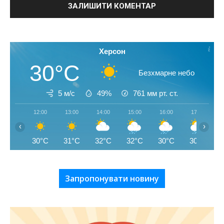
Херсон
30°C
Безхмарне небо
5 м/с
49%
761
мм рт. ст.
12:00
13:00
14:00
15:00
16:00
17:00
‹
›
30°C
31°C
32°C
32°C
30°C
30°C
Запропонувати новину