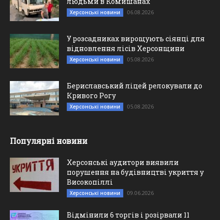
людьми в Комишанах
06.08.2026
Херсонські новини
У розсадниках вирощують сіянці для
відновлення лісів Херсонщини
05.08.2026
Херсонські новини
Бериславський ліцей релокували до
Кривого Рогу
05.08.2026
Херсонські новини
Популярні новини
Херсонські аудитори виявили
порушення на будівництві укриття у
Високопіллі
09.06.2026
Херсонські новини
Відмінили 6 торгів і розірвали 11