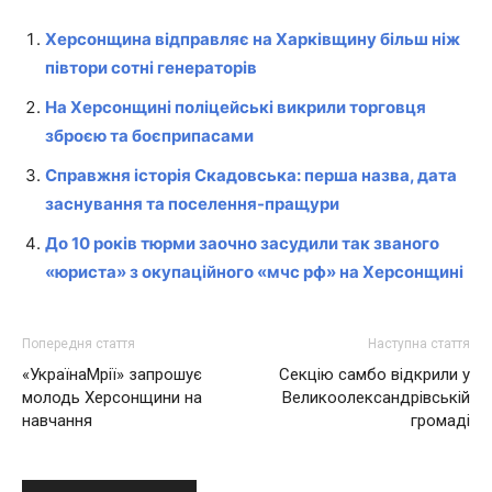
Херсонщина відправляє на Харківщину більш ніж
півтори сотні генераторів
На Херсонщині поліцейські викрили торговця
зброєю та боєприпасами
Справжня історія Скадовська: перша назва, дата
заснування та поселення-пращури
До 10 років тюрми заочно засудили так званого
«юриста» з окупаційного «мчс рф» на Херсонщині
Попередня стаття
Наступна стаття
«УкраїнаМрії» запрошує
Секцію самбо відкрили у
молодь Херсонщини на
Великоолександрівській
навчання
громаді