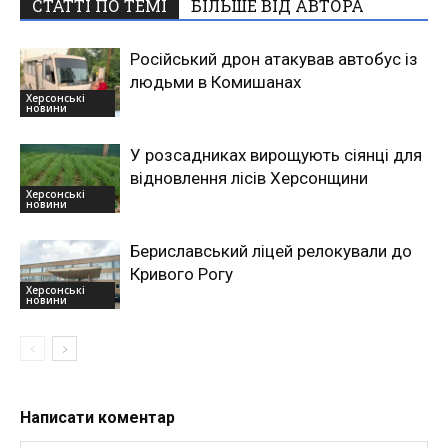
СТАТТІ ПО ТЕМІ
БІЛЬШЕ ВІД АВТОРА
Російський дрон атакував автобус із
людьми в Комишанах
Херсонські
новини
У розсадниках вирощують сіянці для
відновлення лісів Херсонщини
Херсонські
новини
Бериславський ліцей релокували до
Кривого Рогу
Херсонські
новини
Написати коментар