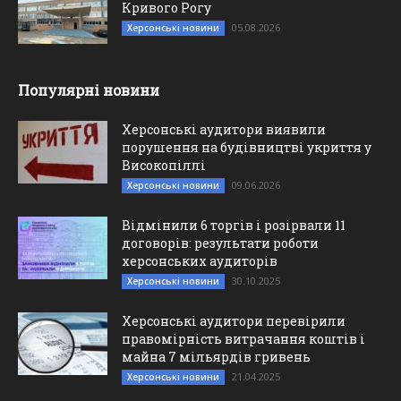
Кривого Рогу
05.08.2026
Херсонські новини
Популярні новини
Херсонські аудитори виявили
порушення на будівництві укриття у
Високопіллі
09.06.2026
Херсонські новини
Відмінили 6 торгів і розірвали 11
договорів: результати роботи
херсонських аудиторів
30.10.2025
Херсонські новини
Херсонські аудитори перевірили
правомірність витрачання коштів і
майна 7 мільярдів гривень
21.04.2025
Херсонські новини