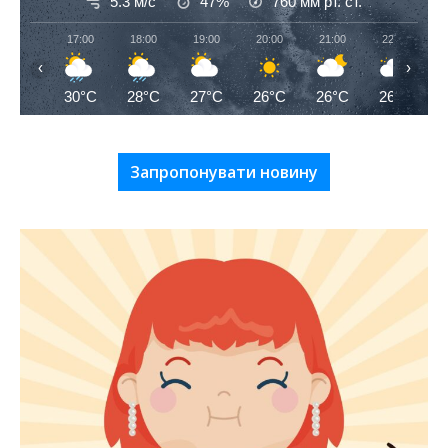
5.3 м/с
47%
760
мм рт. ст.
17:00
18:00
19:00
20:00
21:00
22:00
‹
›
30°C
28°C
27°C
26°C
26°C
26°C
Запропонувати новину