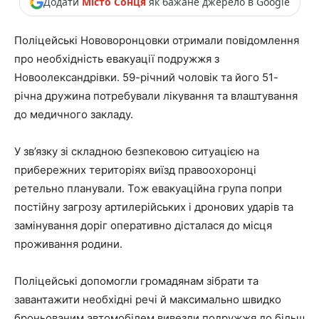
Додати
Місто Сонця
як бажане джерело в Google
Поліцейські Нововоронцовки отримали повідомлення
про необхідність евакуації подружжя з
Новоолександрівки. 59-річний чоловік та його 51-
річна дружина потребували лікування та влаштування
до медичного закладу.
У зв’язку зі складною безпековою ситуацією на
прибережних територіях виїзд правоохоронці
ретельно планували. Тож евакуаційна група попри
постійну загрозу артилерійських і дронових ударів та
замінування доріг оперативно дісталася до місця
проживання родини.
Поліцейські допомогли громадянам зібрати та
завантажити необхідні речі й максимально швидко
броньованим автомобілем вивезли подружжя до більш