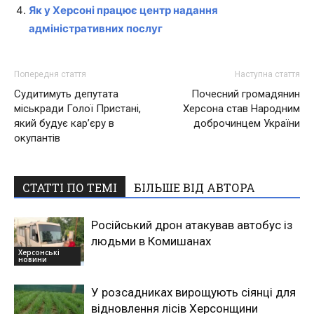
Як у Херсоні працює центр надання
адміністративних послуг
Попередня стаття
Наступна стаття
Судитимуть депутата
Почесний громадянин
міськради Голої Пристані,
Херсона став Народним
який будує кар’єру в
доброчинцем України
окупантів
СТАТТІ ПО ТЕМІ
БІЛЬШЕ ВІД АВТОРА
Російський дрон атакував автобус із
людьми в Комишанах
Херсонські
новини
У розсадниках вирощують сіянці для
відновлення лісів Херсонщини