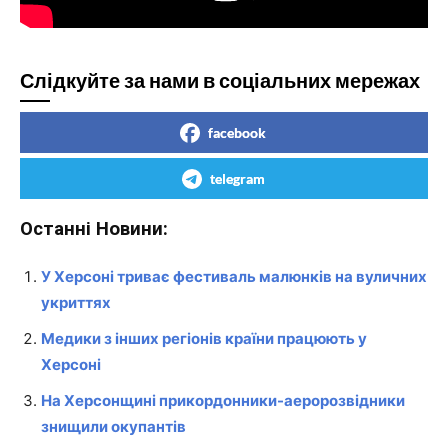
Слідкуйте за нами в соціальних мережах
facebook
telegram
Останні Новини:
У Херсоні триває фестиваль малюнків на вуличних
укриттях
Медики з інших регіонів країни працюють у
Херсоні
На Херсонщині прикордонники-аеророзвідники
знищили окупантів