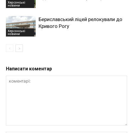
Херсонські
новини
Бериславський ліцей релокували до
Кривого Рогу
Херсонські
новини
Написати коментар