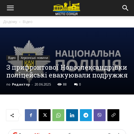
Додому
Відео
Відео
Херсонські новини
З прифронтової Новоолександрівки
поліцейські евакуювали подружжя
по
Редактор
-
20.06.2025
88
0