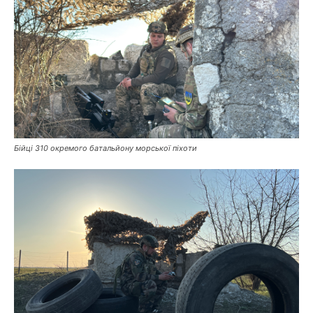
Бійці 310 окремого батальйону морської піхоти