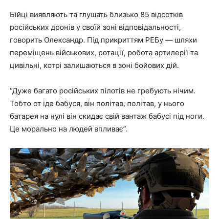
Бійці виявляють та глушать близько 85 відсотків
російських дронів у своїй зоні відповідальності,
говорить Олександр. Під прикриттям РЕБу — шляхи
переміщень військових, ротації, робота артилерії та
цивільні, котрі залишаються в зоні бойових дій.
“Дуже багато російських пілотів не гребують нічим.
Тобто от іде бабуся, він політав, політав, у нього
батарея на нулі він скидає свій вантаж бабусі під ноги.
Це морально на людей впливає”.