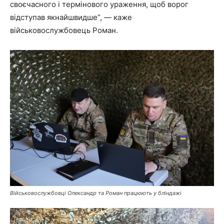
своєчасного і термінового ураження, щоб ворог
відступав якнайшвидше”, — каже
військовослужбовець Роман.
Військовослужбовці Олександр та Роман працюють у бліндажі