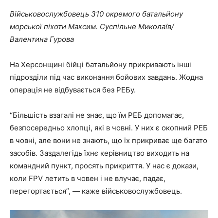
Військовослужбовець 310 окремого батальйону
морської піхоти Максим. Суспільне Миколаїв/
Валентина Гурова
На Херсонщині бійці батальйону прикривають інші
підрозділи під час виконання бойових завдань. Жодна
операція не відбувається без РЕБу.
“Більшість взагалі не знає, що їм РЕБ допомагає,
безпосередньо хлопці, які в човні. У них є окопний РЕБ
в човні, але вони не знають, що їх прикриває ще багато
засобів. Заздалегідь їхнє керівництво виходить на
командний пункт, просять прикриття. У нас є докази,
коли FPV летить в човен і не влучає, падає,
перегортається”, — каже військовослужбовець.