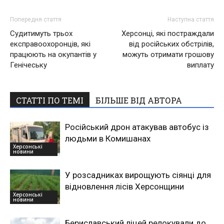
Попередня стаття
Наступна стаття
Судитимуть трьох
Херсонці, які постраждали
експравоохоронців, які
від російських обстрілів,
працюють на окупантів у
можуть отримати грошову
Генічеську
виплату
СТАТТІ ПО ТЕМІ
БІЛЬШЕ ВІД АВТОРА
Російський дрон атакував автобус із
людьми в Комишанах
Херсонські
новини
У розсадниках вирощують сіянці для
відновлення лісів Херсонщини
Херсонські
новини
Бериславський ліцей релокували до