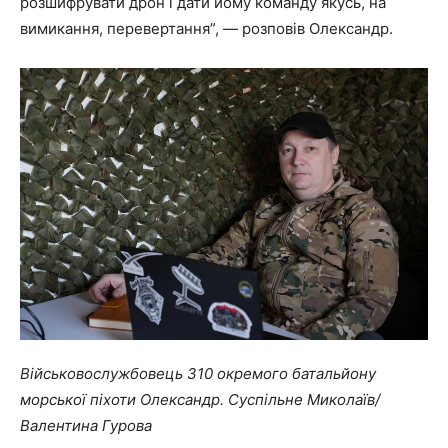
розшифрувати дрон і дати йому команду якусь, на
вимикання, перевертання”, — розповів Олександр.
Військовослужбовець 310 окремого батальйону
морської піхоти Олександр. Суспільне Миколаїв/
Валентина Гурова