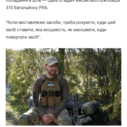
попадання в ціль — одна із задач військовослужбовців
310 батальйону РЕБ.
“Коли виставляємо засоби, треба розуміти, куди цей
засіб ставити, яка місцевість, як маскувати, куди
повертати засіб”.