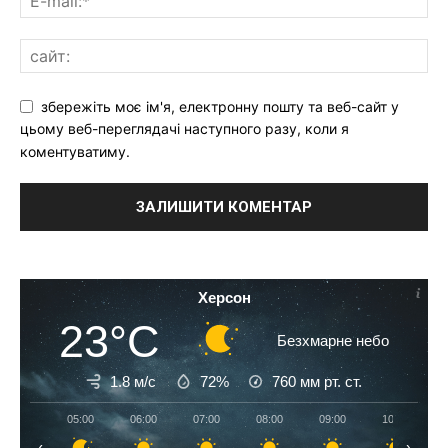
збережіть моє ім'я, електронну пошту та веб-сайт у
цьому веб-переглядачі наступного разу, коли я
коментуватиму.
Херсон
23°C
Безхмарне небо
1.8 м/с
72%
760
мм рт. ст.
05:00
06:00
07:00
08:00
09:00
10:00
‹
›