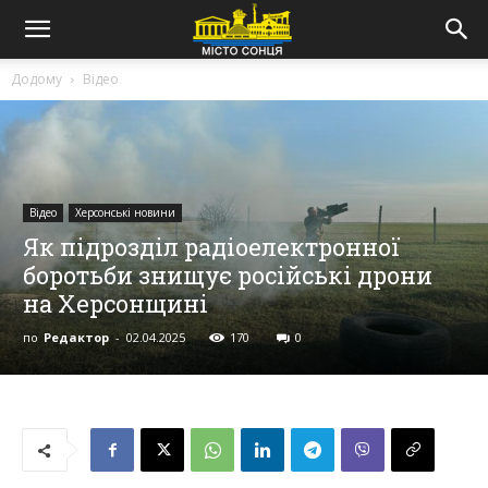
Додому
Відео
Відео
Херсонські новини
Як підрозділ радіоелектронної
боротьби знищує російські дрони
на Херсонщині
по
Редактор
-
02.04.2025
170
0